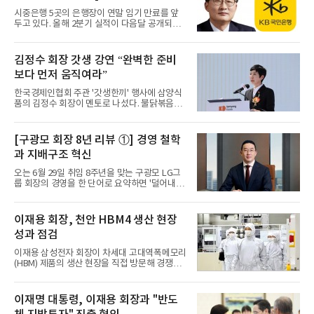
편안'을 발표할 예정이며 외환시장도 24시간 개
시중은행 5곳의 은행장이 연말 임기 만료를 앞
방되어 새로운 기회를 포착할 것으로 보인다. 이
두고 있다. 올해 2분기 실적이 다음달 공개되는
에 각 은행장들의 현 상황을 짚어본다. 편집자 주
상황에서 각 은행장들의 연임 가능 성적표의 초
정상혁 신한은행장이 올 연말 임기 만료를 앞두
안이 나올 예정이다. 다만 과거처럼 '실적'의 주
고 재연임 여부를 놓고 또 한 번의 평가를 받게
요한 부분을 넘어서 지배구조, 내부통제 등 총체
김정수 회장 갓생 강연 “완벽한 준비
된다. 지난 2024년 12월 금융권 관례를 깨고 ‘2
적 평가에 따라 연임의 무게가 실릴 예정이다. 또
년 파격 연임’에 성
보다 먼저 움직여라”
한 금융당국은 오는 7월 '금융지주 지배구조 개
편안'을 발표할 예정이며 외환시장도 24시간 개
한국경제인협회 주관 '갓생한끼' 행사에 삼양식
방되어 새로운 기회를 포착할 것으로 보인다. 이
품의 김정수 회장이 멘토로 나섰다. 불닭볶음면
에 각 은행장들의 현 상황을 짚어본다. 편집자 주
을 글로벌 메가 브랜드로 키운 그가 15명의 청년
올해 연말 임기 만료를 앞둔 이환주 KB국민은행
들 앞에서 강조한 메시지는 단순했다. 불확실한
장이 본격적인 연임 시험대에 올랐다. 재임 기간
미래 앞에서는 완벽한 준비보다 먼저 움직이는
[구광모 회장 8년 리뷰 ①] 경영 철학
거둔 압도적인 경영 성과를 바탕으로 연임 전선
용기가 필요하다는 것. 런치 테이블에서 청년들
에 청신호가 켜졌다는
과 지배구조 혁신
과 라면을 함께하며 나눈 이 대화는 한국판 '버핏
과의 점심'에 새로운 의미를 더했다.글로벌 식품
오는 6월 29일 취임 8주년을 맞는 구광모 LG그
기업을 일군 경영인김정수 회장은 삼양식품을
룹 회장의 경영을 한 단어로 요약하면 '덜어내
한국의 내수 기업에서 글로벌 식품회사로 거듭
기'다. 2026년 봄, 그는 8년간 쥐고 있던 이사회
나게 한 주인공이다. 1998년 삼양식품에 입사한
의장의 의사봉을 스스로 내려놓았고, 회사가 보
그는 영업과 마케팅, 해외사업 전반을 두루 거쳤
유한 자사주를 전량 없애 주주의 몫을 키웠다. 권
이재용 회장, 천안 HBM4 생산 현장
다. 2012년 불닭볶음면 개발을 주도한 뒤 이 제
한을 모으는 대신 나누고, 가진 것을 줄여 주주
품을 단순한 라면을 넘어
성과 점검
에게 돌려주는 행보다. 가전·화학 중심의 제조
기업이던 LG를 기술 기업으로 바꿔 온 이 8년의
이재용 삼성전자 회장이 차세대 고대역폭메모리
변화를 언론은 '뉴LG(New LG)'로 부른다. 만 40
(HBM) 제품의 생산 현장을 직접 방문해 경쟁력
세, 조용한 리더가 받아 든 무게구광모 회장 체
을 점검했다. 급속도로 성장하는 인공지능 반도
재는 위기 속에서 출범했다. 양부이자 큰아버지
체 시장에서 기술 우위를 유지하기 위한 생산 기
인 구본무 선대회장이 1년여의 투병 끝에 2018
지의 역할을 확인하고, 조직을 격려하는 행보로
이재명 대통령, 이재용 회장과 "반도
년 5월 별세하자, 한 달 뒤인 6월 29일 만40세 불
풀이된다.천안사업장에서 HBM 생산 라인 둘러
혹(不惑)의 나이에 그룹