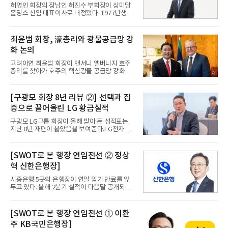
편안'을 발표할 예정이며 외환시장도 24시간 개
허영인 회장의 장남인 허진수 부회장이 상미당
방되어 새로운 기회를 포착할 것으로 보인다. 이
홀딩스 신임 대표이사로 내정됐다. 1977년생인
에 각 은행장들의 현 상황을 짚어본다. 편집자 주
허 부회장은 그룹 오너 3세로서 대표이사 자리
이호성 하나은행장이 올 연말 첫 2년 임기 만료
에 오르는 첫 사례다. 상미당홀딩스는 25일 이
를 앞두고 연임 평가를 받는다. 영업 현장 출신의
같은 임원 인사를 공시했으며, 동시에 계열사 간
최윤범 회장, 濠총리와 광물공급망 강
강점을 바탕으로 조직 안정과 내실 경영을 이끌
협력 체계를 개편하고 외부 전문가 중심의 검증
어온 점은 긍정적으
화 논의
기능을 강화한다.파리크라상 해외 사업 총괄해
온 경영 전문가허 부회장은 그동안 파리크라상
고려아연 최윤범 회장이 앤서니 앨버니지 호주
의 최고전략책임자(CSO)와 글로벌 사업부(BU)
총리를 찾아가 호주의 핵심광물 공급망 강화와
장을 맡아 파리바게뜨의 해외 진출을 주도했다.
제련산업 경쟁력에 관한 협력 방안을 모색했다.
지난해 말에는 변화와 혁신 추진단 의장으로 올
앨버니지 총리는 고려아연을 운영 역량이 검증
라가 그룹 차원의 구조 개편과 신사업 발굴을 이
된 신뢰받는 기업으로 평가하며 지정학적 리스
[구광모 회장 8년 리뷰 ②] 선택과 집
끌어왔다. 경영진으로서 입증된 역량을 바탕으
크에 대응하는 호주의 전략적 파트너로 인정했
로 이제 그룹 전체의 전략을 주
중으로 끌어올린 LG 황금실적
다.“최 회장은 호주 산업환경에 대한 이해가 높
은 분”24일 호주 캔버라의 총리 집무실에서 진
구광모 LG그룹 회장이 올해 받아 든 성적표는
행된 면담에서 앨버니지 총리는 최윤범 회장의
지난 8년 재편이 옳았음을 보여준다.LG전자·LG
경력을 직접 언급했다. 최 회장이 고려아연 계열
디스플레이·LG이노텍 전자 3사가 나란히 사상
사인 호주 타운스빌 소재의 썬메탈코퍼레이션
최대 실적을 눈앞에 두고 있기 때문이다. 세 회사
(SMC)의 최고경영자로 재임한 당시의 성과를
의 1분기 합산 영업이익은 1조8,204억원으로 3
[SWOT로 본 행장 연임전선 ② 정상
거론한 것이다. 앨버니지 총리는 "고려아연은 호
년 전 3,990억원과 비교 4.5배나 증가했다. 스마
주 내에서 운영 역량이 검증된 신
혁 신한은행장]
트폰과 태양광을 접고 전장·배터리·인공지능(AI)
으로 무게를 옮긴 '선택과 집중'이, 뺀 자리를 더
시중은행 5곳의 은행장이 연말 임기 만료를 앞
큰 숫자로 채우기 시작한 셈이다.'빼기'에서 시작
두고 있다. 올해 2분기 실적이 다음달 공개되는
한 8년 — 무엇을 접었나구 회장의 재편은 더하
상황에서 각 은행장들의 연임 가능 성적표의 초
기가 아니라 빼기에서 출발했다. 그는 2019년 연
안이 나올 예정이다. 다만 과거처럼 '실적'의 주
료전지·수처리 사업과 전자결제 사업을 정리한
요한 부분을 넘어서 지배구조, 내부통제 등 총체
[SWOT로 본 행장 연임전선 ① 이환
데 이어, 2021년에는 LG전자의 26년 된 휴대폰
적 평가에 따라 연임의 무게가 실릴 예정이다. 또
사업을 접었고 20
주 KB국민은행장]
한 금융당국은 오는 7월 '금융지주 지배구조 개