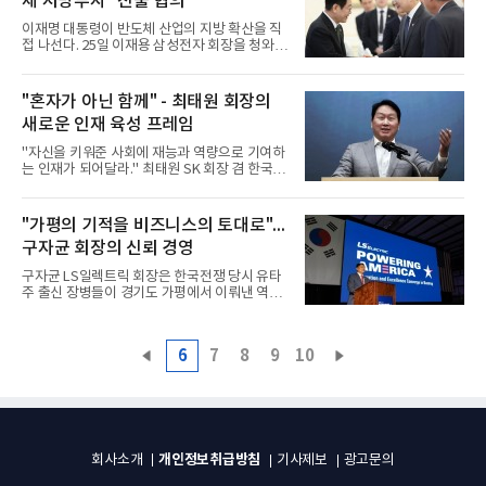
체 지방투자" 진출 협의
본 이 회장이 회장은 23일 충남 천안사업장을 방
문해 HBM 생산 현장을 직접 살펴봤다. 천안사업
이재명 대통령이 반도체 산업의 지방 확산을 직
장의 C1·C2 라인에 들어간 그는 사업장 운영 현
접 나선다. 25일 이재용 삼성전자 회장을 청와대
황과 생산 계획, 기술 개발 상황에 대해 보고받
로 부를 예정이다. 지난 19일 최태원 SK그룹 회
은 뒤 방진복을 갖춰 입고 HBM 패키지 생산 라
장을 만난 지 일주일도 되지 않아 삼성전자 총수
인을 점검했다.천안사업장은 삼성전자가 HBM
와 만나는 것으로, 이 대통령이 이 사안을 얼마
"혼자가 아닌 함께" - 최태원 회장의
생산의 후공정과 첨단 패키징을 담당하는 핵심
나 중요하게 보고 있는지를 드러낸다. 29일 예정
거점이다. AI 반도체 시장이 빠르
새로운 인재 육성 프레임
된 대기업 총수 간담회를 앞두고 반도체 공장의
지방 투자 구체안을 사전에 조율하려는 속셈이
"자신을 키워준 사회에 재능과 역량으로 기여하
다.'성장의 혜택 전국으로 확산' 전략이 대통령은
는 인재가 되어달라." 최태원 SK 회장 겸 한국고
취임 1주년 기자회견에서 "대규모 투자 프로젝
등교육재단 이사장은 22일 서울 강남구 재단 빌
트를 통해 성장 전략의 대전환을 이뤄낼 것"이라
딩에서 해외유학장학생과 신진학자상 수상자
고 밝혔다. 이는 단순한 말이 아니다. 김민석 국
36명에게 이 같은 당부를 남겼다. 52년간 5300
"가평의 기적을 비즈니스의 토대로"...
무총리도 "성장의 혜택이 특정 지역과 계층에 머
명 이상을 지원한 재단이 새로운 인재 발굴 체계
물지 않고 전 국토로
구자균 회장의 신뢰 경영
로 나선 순간이었다.AI 시대, 협력하는 인재를 원
하다최 회장의 메시지는 명확했다. 인공지능(AI)
구자균 LS일렉트릭 회장은 한국전쟁 당시 유타
시대는 개인의 역량만으로는 부족하다는 것이었
주 출신 장병들이 경기도 가평에서 이뤄낸 역사
다. 그는 이날 장학생들에게 "자신의 연구와 전
적 승리를 미국 현지 사업의 토대로 삼았다.
문 분야에서 AI와 어떻게 협력하고 활용할지 고
2022년 시더시티 법인을 인수한 이후 증설과 지
민해야 한다"고 강조했다. 단순히 AI를 따라가는
역사회 교류를 직접 주도하며, 60년 전 맺어진
것이 아니라, 자신의 분야에서 AI를 도구 삼아야
6
7
8
9
10
한미 간의 신뢰를 현재의 비즈니스로 실현하고
한다는 조언이다.더 중
있다.유타주 진출, 역사적 인연 발견하다구 회장
이 유타주에 주목한 이유는 경제적 가치만은 아
니었다. 2022년 MCM엔지니어링II를 LS일렉트
릭 유타로 인수한 뒤 본격적인 사업 확장에 나서
면서, 그는 현지의 역사를 파고들기 시작했다.한
국전쟁 당시 유타주 출신 청년 장병 240명은 가
개인정보취급방침
회사소개
기사제보
광고문의
평 전투에서 4000명의 중공군 대공세를 한 명의