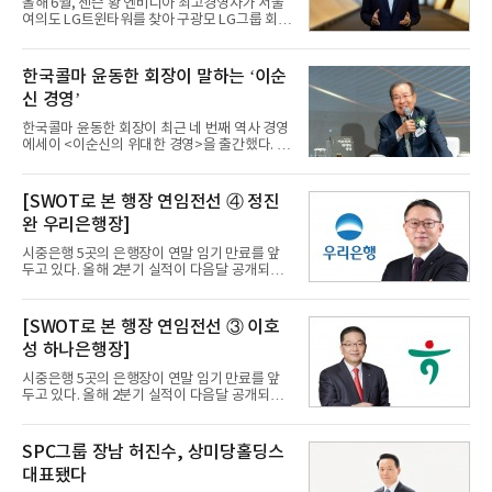
올해 6월, 젠슨 황 엔비디아 최고경영자가 서울
큰 관심을 모으고 있다.두 번 조정 시도 마무리,
여의도 LG트윈타워를 찾아 구광모 LG그룹 회장
마지막 변론기일 진행이상주 부장판사가 주재한
과 마주 앉았다. 두 사람은 로봇 개발의 표준이
26일 변론기일은 오전 10시부터 약 50분간 진행
될 '레퍼런스 로봇'을 함께 만들기로 했다. 글로
됐다. 당사자 출석 의무가 없었음에도 최 회장과
벌 투자은행들은 LG전자를 더 이상 가전 회사가
한국콜마 윤동한 회장이 말하는 ‘이순
노 관장이 모두 출석했다. 최 회장은 법원 진입
아니라 '피지컬 AI(Physical AI)' 기업으로 다시
직전 기자들의 질문
신 경영’
분류하기 시작했고, LG전자 주가는 올해 들어
한때 300% 넘게 뛰었다. 8년에 걸친 빼기와 더
한국콜마 윤동한 회장이 최근 네 번째 역사 경영
하기 끝에, 시장은 LG를 'AI 시대의 회사'로 다시
에세이 <이순신의 위대한 경영>을 출간했다. 표
보기 시작했다. 취임 8주년을 맞은 구 회장이 던
지에 ‘이순신학 1호 박사’라는 수식어가 붙은 이
진 승부수, 미래 신사업의 윤곽이 드러나고 있
책은, 임진왜란 당시 13척의 배로 수군을 재건한
다.사람과 돈을 함께 바꾼 '2026 리셋'미래로 가
충무공 이순신을 단순한 역사의 영웅으로 그리
[SWOT로 본 행장 연임전선 ④ 정진
기 위해 구 회장이 먼저 손댄 것은 사람이었다.
지 않는다. 대신 극한의 자원 부족과 위기 속에서
2026년 정기 임원인사
완 우리은행장]
조직을 살리고, 부하들의 목소리에 귀 기울이며,
스스로 전함과 군수물자를 마련한 ‘최고의 경영
시중은행 5곳의 은행장이 연말 임기 만료를 앞
자’로 재해석한다.윤 회장은 평생 기업을 일구며
두고 있다. 올해 2분기 실적이 다음달 공개되는
이순신을 연구한 끝에 “그는 한반도 유사 이래
상황에서 각 은행장들의 연임 가능 성적표의 초
최고의 경영자로 불려도 손색이 없다”는 결론에
안이 나올 예정이다. 다만 과거처럼 '실적'의 주
도달했다고 밝힌 바 있다.삼십 년 공부 끝 이순신
요한 부분을 넘어서 지배구조, 내부통제 등 총체
[SWOT로 본 행장 연임전선 ③ 이호
학 탄생윤동한 회장이 이순신에 깊이 천착하게
적 평가에 따라 연임의 무게가 실릴 예정이다. 또
된
성 하나은행장]
한 금융당국은 오는 7월 '금융지주 지배구조 개
편안'을 발표할 예정이며 외환시장도 24시간 개
시중은행 5곳의 은행장이 연말 임기 만료를 앞
방되어 새로운 기회를 포착할 것으로 보인다. 이
두고 있다. 올해 2분기 실적이 다음달 공개되는
에 각 은행장들의 현 상황을 짚어본다. 편집자 주
상황에서 각 은행장들의 연임 가능 성적표의 초
정진완 우리은행장이 올 연말 첫 임기 만료를 앞
안이 나올 예정이다. 다만 과거처럼 '실적'의 주
두고 있다. 그의 2년 재임 기간은 ‘성과’와 ‘위
요한 부분을 넘어서 지배구조, 내부통제 등 총체
SPC그룹 장남 허진수, 상미당홀딩스
기’라는 극명한 이중주로 평가된다. 기업금융 중
적 평가에 따라 연임의 무게가 실릴 예정이다. 또
심의 ‘명가 부활
대표됐다
한 금융당국은 오는 7월 '금융지주 지배구조 개