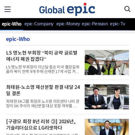
epic-Who
epic-Company
epic-Money
epic-Pension
epic-Tv
epic-Who
LS 명노현 부회장 “북미 공략 글로벌
에너지 패권 잡겠다”
LS 명노현 부회장이 지난달 중순 미국 출장길에
올라 북미 전역 9개 주에 산재한 17개 사업 거점
을 직접 점검했다. 향후 5년간 30억 달러(약 4조
6천억 원)를 투자해 해저케이블, 고전압 권선, 배
전 시스템 등을 생산할 핵심 기지들이다. 명 부회
최태원-노소영 재산분할 판결 내달 24
장이 "기회의 땅"이라고 부른 북미 시장에서 LS
일 결론
그룹이 에너지 전환의 주도자가 되겠다는 신호
다.정관계와 대면 외교로 미국 진출 발판 다지다
최태원 SK그룹 회장과 노소영 아트센터 나비 관
LS는 미국 중심의 글로벌 공급망 재편이 가속화
장이 SK 주식의 재산분할 대상 포함 여부를 놓
하는 상황에서 정부 차원의 지원을 이끌어내는
고 벌여온 법적 분쟁이 한 달 뒤 최종 판결이 나
데 집중했다. 명 부회장은 18일 워싱턴 D.C.에서
올 것으로 보인다. 서울고등법원은 26일 파기환
열린 '한미 전략산업 및 안보포럼'에 참석한 후
송심 2회 변론기일을 진행한 뒤 7월 24일 오후 2
[구광모 회장 8년 리뷰 ③] 2026년,
강경화 주미대사, 미 백악관 국가안보회의
시 선고를 내리겠다고 밝혔다. 이번 판결은 부부
(NSC) 수석국장, 무역대
기술리더십으로 LG리셋하다
공동재산의 범위를 어떻게 인정하느냐에 따라
분할 규모가 수조 원대까지 달라질 수 있는 만큼