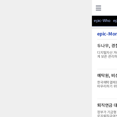
epic-Who
e
epic-Mo
두나무, 경
디지털자산 거
게 보관·관리하
나무는 경찰청의
혔다. 이번 계약 기간은 1년이다. 기
보안 제공이번
인 관리 체계
예탁원, 비
가에서 최고점인
기술 협상을 
한국예탁결제원
마무리하기 위한 청
터 시스템 개발
래소의 영업 일정
권사 간 거래 
역을 확인하고,
퇴직연금 대
존 규제 샌드
보유한 경우에
정부가 기금형
로자퇴직급여보장