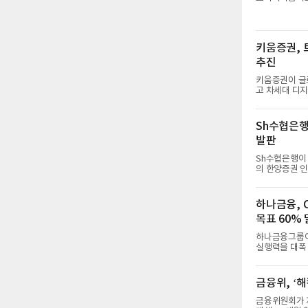
다.고용노동부
겠다는 로드맵을
침할 퇴직연금사
만의 제도 개편
키움증권, 
고 있다.신규 
및 관련 업계에
추진
키움증권이 글
고 차세대 디지털 금융 시장
디드 금융 및 
도로 변화하는
신사업 기회를 모색한다는 취지다. 
Sh수협은행
융’ 구축이번 
발판
융 플랫폼 내에
를 
Sh수협은행이 
의 한양증권 인
기존 은행 중
체질 개선에 박차를 가할 전망이다. 
난달 상상인그룹
하나금융, 
3분기까지 타
목표 60%
PwC와 법무
다. 흑자 전
하나금융그룹이
실행력을 대폭 
치하고 실질적인 금융
지속적이고 체
그룹 CIFO(Ch
금융위, ‘해
일회성 구호에
영된 조치다. 함영주 하나금융그룹 회장은 "포용금융은 금융그룹이 마땅히 짊어져야
금융위원회가 지