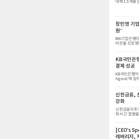
할 기본 책무"
대해 1.5개월
로 금융사에 업무정지
차 회의를 열
과 신용정보법 위
안서 3개월 감
장민영 기업
감독원이 결정했
정지 기간이 3
원”
IBK기업은행이
비전을 선포했다
참석한 가운데 
사를 통해 중
사를 돌아보고,
KB국민은행
년까지 30조원
결제 성공
경제 상황과 
해왔다”며 “
KB국민은행이 
Agora)’에 참
국제결제은행(B
인 ‘프로젝트 
젝트 아고라’는
신한금융, 
을 활용해 국
강화
로젝트다. 한
차세대 금융 인
신한금융지주가
회사 간 합병을 추진한다. 신한금융지주는 자
흡수합병하기로 결정했다고
츠운용을 무증
남고 신한리츠운
[CEO's 
부터 매각·재
레버리지, 
신탁, 관리신탁