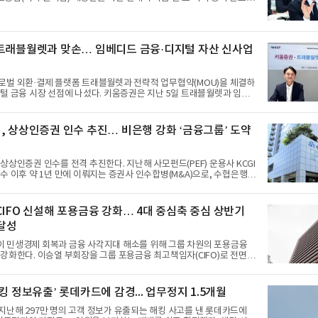
는 최근 대통령 업무보고를 통해 오는 12월까지 근퇴법 개정을 완료하
 이미 확정했다. 이어 지난 5일에는 이 같은 개정 작업의 실무를 뒷받
업자 간담회도 열렸다.550조원을 넘어선 국내 퇴직연금 시장이 20년
을 앞두고 있다는 점에서, 하반기 금융권의 시선은 이번 개정안에 쏠리
트래블월렛과 맞손… 임베디드 금융·디지털 자산 신사업
실무진과 업계 60~70명 첫 대면…개정 동력 재확인7일 금융·노동 당국
 따르면 고용노동부는 지난 5일
로벌 외환·결제 플랫폼 트래블월렛과 전략적 업무협약(MOU)을 체결하
 선점에 나섰다. 키움증권은 지난 5일 트래블월렛과 임베
디지털 자산 분야 협력을 위한 업무협약을 맺었다고 6일 밝혔다. 빠른 속
 디지털 금융 환경에 발맞춰 양사의 플랫폼 인프라를 결합하고 차세대
트래블월렛 앱서 외화 투자 가능… ‘임베디드 금
, 상상인증권 인수 추진… 비은행 강화 ‘금융그룹’ 도약
협약의 핵심은 ‘임베디드 금융’ 서비스 구축이다. 임베디드 금융은 비금
서 계좌 조회나 주문 등 금융회사의 기능을 직접 연동해 제공하는 형태
말한다. 양사는 트래블월렛 이용자가
상상인증권 인수를 전격 추진한다. 지난해 사모펀드(PEF) 운용사 KCGI
수 이후 약 1년 만에 이뤄지는 증권사 인수합병(M&A)으로, 수협은행은
심 구조에서 벗어나 자산운용·증권 등을 아우르는 종합금융 그룹으로의
6일 투자은행(IB) 업계에 따르면 Sh수협은행은 지
과 상상인증권 인수를 위한 양해각서(MOU)를 체결했다. 양측은 오는
CIFO 신설해 포용금융 강화… 4대 중심축 중심 상반기
 원매자와 협상하지 않는 독점적 협상권을 설정했으며, 수협은행은 삼일
 달성
법인 김앤장 등을 자문사로 선정해 현재 상상인증권 실사를 진행하고 있
환 성공한 상상인증권… 몸값 2천
 민생경제 회복과 금융 사각지대 해소를 위해 그룹 차원의 포용금융
강화한다. 이승열 부회장을 그룹 포용금융 최고책임자(CIFO)로 전면 배
 지원에 속도를 낸다는 방침이다. 하나금융그룹은 포용금융을
계적으로 추진하기 위해 지속성장·포용금융부문장인 이승열 부회장을
ief Inclusive Finance Officer)로 선임했다고 밝혔다. 이는 포용금융이
킹 정보유출’ 롯데카드에 감경... 업무정지 1.5개월
 그치지 않고 경영 전반에 실질적으로 자리 잡도록 하겠다는 의지가 반
난해 297만 명의 고객 정보가 유출되는 해킹 사고를 낸 롯데카드에