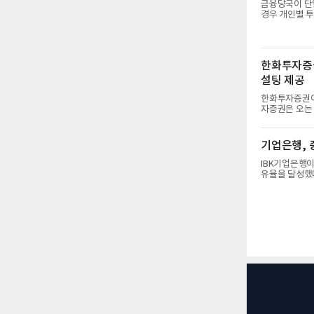
문의 성과가 
금융당국이 단
“반도체 경기 
경우 개인별 투
금융위원회에 
주요 증권사(한
신한자산운용) 대표
월 중 시행 예
한화투자증권
정책 효과를 우
충분히 진정되
설팅 제공
한화투자증권이 
자증권은 오는 
하고 본격 운영에 나선다고 밝혔다.
연금 시장의 급
문 상담 수요가 급
기업은행, 
원스톱 컨설팅
는 연금저축을 
IBK기업은행이
상품 전반에 
유율을 달성했다
기배당을 결정하며 주주환
영)은 2026
1000억원(+
기업금융 시장 점
결기준 당기순이
기준 순이익은 