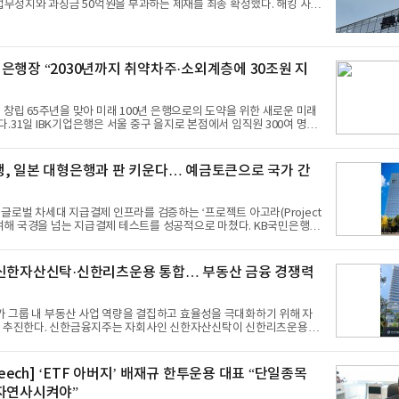
라며 "계획과 선언에 머무르지 않고
 업무정지와 과징금 50억원을 부과하는 제재를 최종 확정했다. 해킹 사고
 처분이 내려진 것은 이번이 처음이다. 31일 금융위원회는 제14
고 롯데카드의 정보유출 사태와 관련해 해킹 사고에 따른 업무정지 처분
반에 따른 과징금 50억 원 부과안을 의결했다고 밝혔다. 금감원 제재
경… “사후수습 노력 및 소비자 영향 고려”이번 제재는 지난 4월 말 금융
은행장 “2030년까지 취약차주·소외계층에 30조원 지
던 ‘영업정지 4.5개월’ 원안에 비해서는 수위가 다소 낮아졌다. 영업
개월 감경되어 1.5개월로 최
 창립 65주년을 맞아 미래 100년 은행으로의 도약을 위한 새로운 미래
.31일 IBK기업은행은 서울 중구 을지로 본점에서 임직원 300여 명이
‘창립 65주년 기념식’을 개최했다고 밝혔다.이날 장민영 은행장은 기념
소기업 지원을 위한 사명감과 진심을 바탕으로 성장해 온 기업은행의 역
 급변하는 금융 환경에 대응하기 위한 핵심 도전과제를 제시했다.2030
, 일본 대형은행과 판 키운다… 예금토큰으로 국가 간
 지원… ‘생산적·포용적 금융’에 역량 집중장 행장은 “급변하는 글로벌
금융 패러다임의 변화 속에서도 기업은행은 국책은행으로서의 본분을 다
기업과 개인의 가능성을 켜고
글로벌 차세대 지급결제 인프라를 검증하는 ‘프로젝트 아고라(Project
여해 국경을 넘는 지급결제 테스트를 성공적으로 마쳤다. KB국민은행은
IS)과 국제금융협회(IIF)가 공동 주관하는 글로벌 민관 협력 프로젝트
아고라’의 국가 간 지급결제 시나리오 검증을 완수했다고 밝혔다. ‘프로
 예금토큰(Tokenised Deposit)과 토큰화된 중앙은행 지급준비금 등
신한자산신탁·신한리츠운용 통합… 부동산 금융 경쟁력
가 간 지급결제의 효율성과 안정성을 높이는 방안을 검증하는 글로벌 프
국은행을 비롯한 주요국 중앙은행과 글로벌 대형 금융기관들이 참여해
프라의 활용 가능성과 운영 모
 그룹 내 부동산 사업 역량을 결집하고 효율성을 극대화하기 위해 자
회사인 신한자산신탁이 신한리츠운용을
 지난 30일 공시했다. 이번 합병은 신한자산신탁이 신한리
자 합병하는 방식으로 진행되며, 합병 후 신한자산신탁이 존속법인으로
용은 소멸한다. 두 회사 모두 신한금융지주의 100% 자회사다. 개발
Speech] ‘ETF 아버지’ 배재규 한투운용 대표 “단일종목
투자까지… ‘부동산 원스톱’ 체제 구축존속법인인 신한자산신탁은 토지
자연사시켜야”
, 담보신탁, 도시정비사업 등을 전문으로 수행해 온 종합 부동산 신탁