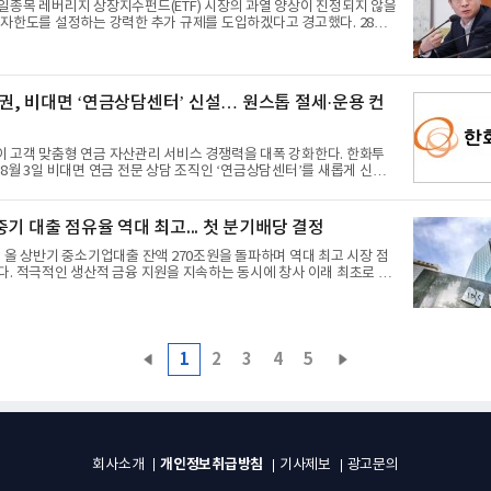
타 산업으로 파급되며 전반적인 성장세를 이끌고 있다고 진단했다. 그는
일종목 레버리지 상장지수펀드(ETF) 시장의 과열 양상이 진정되지 않을
호조가 이어지고 그
자한도를 설정하는 강력한 추가 규제를 도입하겠다고 경고했다. 28일
따르면 이억원 금융위원장은 이날 오전 서울 여의도 금융투자협회에서
국투자증권·NH투자증권·키움증권) 및 자산운용사(삼성·미래에셋·KB·
 및 관계자들과 간담회를 열고 이같이 밝혔다. 이 위원장은 당초 8
정이던 기본예탁금 강화 등 보완방안의 적용 시점을 오는 31일로 앞당겨
, 비대면 ‘연금상담센터’ 신설… 원스톱 절세·운용 컨
선 점검하겠다고 설명했다. 이어 “개선책 시행 이후에도 시장 수요가
지 않을 경우에 대비해 추
고객 맞춤형 연금 자산관리 서비스 경쟁력을 대폭 강화한다. 한화투
8월 3일 비대면 연금 전문 상담 조직인 ‘연금상담센터’를 새롭게 신설
 이번 연금상담센터 신설은 최근 퇴직연금 및 개인
성장과 더불어 연금 제도, 자산운용, 연금 수령 및 절세 전략에 대한 전
증함에 따라 선제적으로 대응하기 위해 추진됐다. 연금저축·IRP·DC
중기 대출 점유율 역대 최고... 첫 분기배당 결정
… 전문 어드바이저 밀착 케어새로 문을 연 한화투자증권 연금상담센터
비롯해 개인형 퇴직연금(IRP), 확정기여형 퇴직연금(DC) 등 주요 연금
 올 상반기 중소기업대출 잔액 270조원을 돌파하며 역대 최고 시장 점
관한 전문적인 상담을 제공
. 적극적인 생산적 금융 지원을 지속하는 동시에 창사 이래 최초로 분
원 정책도 대폭 강화했다. 27일 IBK기업은행(은행장 장민
년 상반기 경영실적 발표를 통해 중소기업대출 잔액이 전년 말 대비 8조
3.1%) 늘어난 270조원을 기록했다고 밝혔다. 이에 따라 기업은행의 중소
유율은 24.6%로 급상승하며 역대 최고 수준을 달성했다. 상반기 연
익은 1조 4429억원으로 전년 동기 대비 4.4% 소폭 감소했으며, 별도
1
2
3
4
5
1조 2078억원(△9.0%)을 시현했다. 이자수
개인정보취급방침
회사소개
기사제보
광고문의