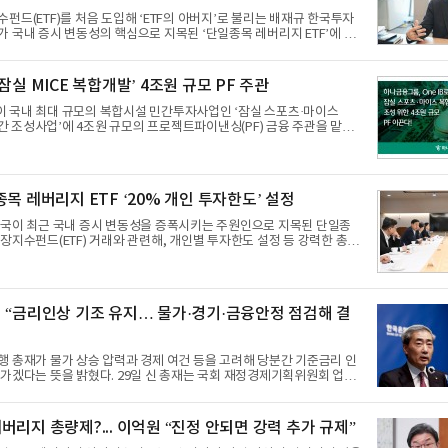
인인 신한리츠운용은 리츠(REITs)
펀드(ETF)를 처음 도입해 ‘ETF의 아버지’로 불리는 배재규 한국투자
 국내 증시 변동성의 핵심으로 지목된 ‘단일종목 레버리지 ETF’에 대
 것이 최선이며, 상장폐지가 아닌 자연사시켜야 한다”고 다시 한번 강하
 위험성을 지적하며 이 같은 소신을 밝혔다. 지난 20일 "지금이라도 투자
잠실 MICE 복합개발’ 4조원 규모 PF 주관
 올렸다 폭주하는 연락에 글을 내린 지 열흘 만이다. “일일 재조정·
치 훼손… 타임 미싱 불가능”배 대표는 글을 올렸다 내린 이유에 대해
 국내 최대 규모의 복합시설 민간투자사업인 ‘잠실 스포츠·마이스
 많은 연락을 받았
합공간 조성사업’에 4조원 규모의 프로젝트파이낸싱(PF) 금융 주관을 맡아
 조달에 나선다.30일 하나금융그룹(회장 함영주)은 계열사인 하나증권
‘잠실 스포츠·마이스 복합공간 조성 민간투자사업’의 대표 및 공동 금
서울시와 사업시행법인(SPC)인 서울스마트마이
 지난 28일 본 사업 추진을 위한 실시협약을 전격 체결했다. 서울스마
종목 레버리지 ETF ‘20% 개인 투자한도’ 설정
 한화 건설부문이 대표사를 맡고 건설·운영사 및 재무적투자자 등이
출자해 설립될 예정이다. 35만㎡ 부지에 돔구장·
당국이 최근 국내 증시 변동성을 증폭시키는 주원인으로 지목된 단일종
장지수펀드(ETF) 거래와 관련해, 개인별 투자한도 설정 등 강력한 총량
내 들었다.지난 29일 구윤철 부총리 겸 재정경제부 장관은 정부서울청
시장상황점검회의를 주재하고 이 같은 내용을 골자로 한 증시 안정화 대
했다.이날 회의에는 구 부총리를 비롯해 신현송 한국은행 총재, 이억원
찬진 금융감독원장 등 금융·경제 수장(F4)과 하준경 청와대 경제성장
 “금리인상 기조 유지… 물가·경기·금융안정 점검해 결
석해 머리를 맞댔다.개인 투자한도 20% 캡·모의거래 도입… 규제 대폭
종목 레버리지 ETF의 과열 현
 총재가 물가 상승 압력과 경제 여건 등을 고려해 당분간 기준금리 인
다. 29일 신 총재는 국회 재정경제기획위원회 업무
 “앞으로도 금리인상 기조를 이어갈 필요가 있다고 판단하고 있다”며
시기와 속도는 물가상승 압력의 정도, 경기 개선 흐름, 금융안정 상황 등
면서 결정해 나갈 계획”이라고 말했다. “반도체 호조로 성장은
버리지 총량제?... 이억원 “진정 안되면 강력 추가 규제”
율·집값은 불안 요인”신 총재는 현재 한국 경제 상황에 대해 반도체 부