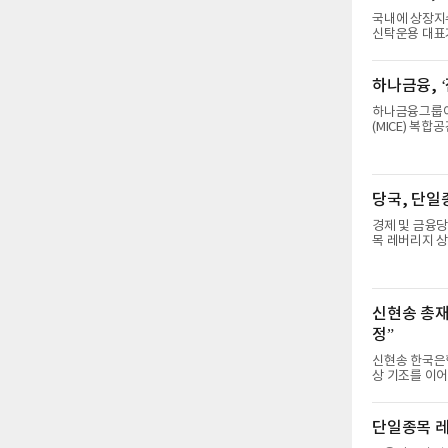
사다. 소멸 법
국내에 상장지수
신탁운용 대표가
해 “하지 않는
게 경고했다. 30일 배재규 대표는 자신의 페이스북을 통해 단일종목 레버리지 및 인버
스 2배 상품의
하나금융, ‘
를 멈추라"는 글을
복리 효과로 가
하나금융그룹이
"예상보다 너무
(MICE) 복
본격적인 자금
과 하나은행이 
융주관사로 참여한다고 밝혔다. 앞서 
스파크(가칭)는
당국, 단일
트마이스파크는
경제 및 금융
목 레버리지 상
규제 카드를 꺼
사에서 긴급 
응 방안을 발표
금융위원장, 이
신현송 총재
수석이 전원 참
강화당국은 단일
정”
신현송 한국은행
상 기조를 이어가겠다는 뜻을 밝혔
보고에 출석해
“추가 인상의 
을 종합적으로 점검하
단일종목 레
견조… 물가·환