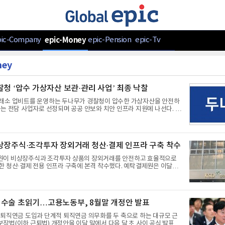
pic-Company
epic-Money
epic-Pension
epic-Tv
ney
찰청 ‘압수 가상자산 보관·관리 사업’ 최종 낙찰
래소 업비트를 운영하는 두나무가 경찰청이 압수한 가상자산을 안전하
는 전담 사업자로 선정되며 공공 안보와 치안 인프라 지원에 나선다. 두
 ‘압수 가상자산 보관·관리 사업’의 최종 낙찰자로 선정됐다고 7일 밝
술평가 최고점 획득… ‘업비트 커스터디’로 철통
 사업은 범죄 현장 등에서 압수한 디지털자산의 안전한 보관과 효율적
 구축을 위해 조달청 일반경쟁입찰 방식으로 진행됐다. 두나무는 기술평
상장주식·조각투자 장외거래 청산·결제 인프라 구축 착수
 94.14점을 받아 지난 7월 8일 우선협상대상자로 지정됐으며, 이후
거쳐 최종 사업자로 확정됐다
이 비상장주식과 조각투자 상품의 장외거래를 안전하고 효율적으로
산·결제 전용 인프라 구축에 본격 착수했다. 예탁결제원은 이달부
에 돌입해 현재 인가 절차가 진행 중인 비상장주식 및 조각투자 장외거
에 맞춰 연내 가동을 목표로 사업을 추진한다고 7일 밝혔다. 이종 증
가능… 투자자 편의·유동성 대폭 개선청산·결제는 거래 체결 후 매매 내
 매도자의 투자 상품과 매수자의 대금을 최종 교환하는 필수 절차다. 기
수술 초읽기…고용노동부, 8월말 개정안 발표
박스 체계에서는 매수자와 매도자가 동일한 증권사의 결제용 연계계좌를
만 거래가 가능했다. 그러
 퇴직연금 도입과 단계적 퇴직연금 의무화를 두 축으로 하는 대규모 근
법(이하 근퇴법) 개정안을 이달 말에서 다음 달 초 사이 공식 발표한