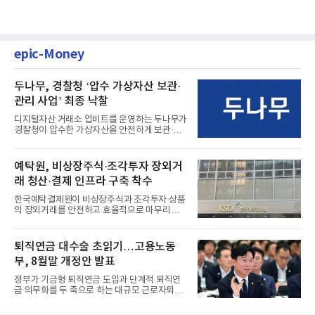
epic-Money
두나무, 경찰청 ‘압수 가상자산 보관·
관리 사업’ 최종 낙찰
디지털자산 거래소 업비트를 운영하는 두나무가
경찰청이 압수한 가상자산을 안전하게 보관·관
리하는 전담 사업자로 ...
예탁원, 비상장주식·조각투자 장외거
래 청산·결제 인프라 구축 착수
한국예탁결제원이 비상장주식과 조각투자 상품
의 장외거래를 안전하고 효율적으로 마무리하기
위한 청산·결제 전용 인...
퇴직연금 대수술 초읽기…고용노동
부, 8월말 개정안 발표
정부가 기금형 퇴직연금 도입과 단계적 퇴직연
금 의무화를 두 축으로 하는 대규모 근로자퇴직
급여보장법(이하 근퇴법)...