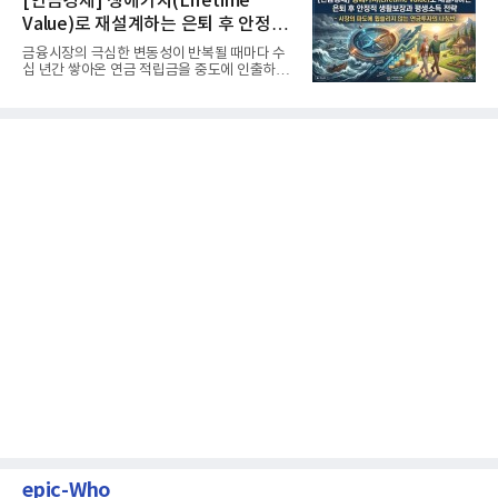
[연금경제] 생애가치(Lifetime
Value)로 재설계하는 은퇴 후 안정적
생활보장과 평생소득 전략
금융시장의 극심한 변동성이 반복될 때마다 수
십 년간 쌓아온 연금 적립금을 중도에 인출하거
나, 장기 포트폴리오를 단...
epic-Who