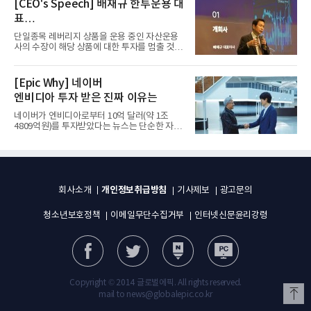
[CEO's Speech] 배재규 한투운용 대
표
“개별종목 레버리지 투자 지금이라도
단일종목 레버리지 상품을 운용 중인 자산운용
멈춰라”
사의 수장이 해당 상품에 대한 투자를 멈출 것을
당부하는 이례적인 소신...
[Epic Why] 네이버
엔비디아 투자 받은 진짜 이유는
네이버가 엔비디아로부터 10억 달러(약 1조
4809억원)를 투자받았다는 뉴스는 단순한 자금
유치 소식이 아니다. 검색과...
개인정보취급방침
회사소개
기사제보
광고문의
청소년보호정책
이메일무단수집거부
인터넷신문윤리강령
Copyright © 2014 글로벌에픽. All rights reserved.
mail to news@globalepic.co.kr