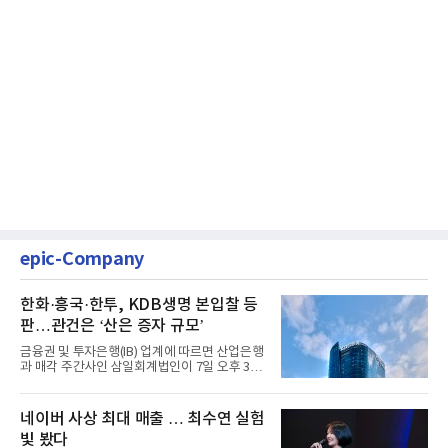
epic-Company
한화·흥국·한투, KDB생명 본입찰 등
판…관건은 ‘산은 증자 규모’
금융권 및 투자은행(IB) 업계에 따르면 산업은행
과 매각 주간사인 삼일회계법인이 7일 오후 3시
마감한 KDB생명보험 매...
네이버 사상 최대 매출 … 최수연 실험
빛 봤다