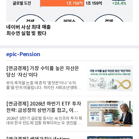
네이버 사상 최대 매출
최수연 실험 빛 봤다
epic-Pension
[연금경제] 가장 수익률 높은 자산은
당신 ‘자신’이다
부의 축적을 논할 때 흔히 '종잣돈'이나 '수익
률'을 먼저 떠올립니다. 하지만 사회초년생에게
가장 거대한 자산은 계좌...
[연금경제] 2026년 하반기 ETF 투자
전략: 급성장의 상반기를 접고, 이제
'실적'이 가르는 하반기를 맞다
2026년 상반기 글로벌 증시는 AI 인프라 투자 확
대와 한국 반도체 업황 회복이라는 두 엔진을 달
고 기록적인 강세장을...