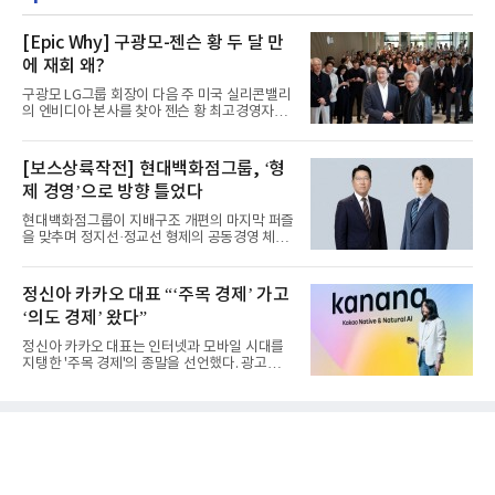
[Epic Why] 구광모-젠슨 황 두 달 만
에 재회 왜?
구광모 LG그룹 회장이 다음 주 미국 실리콘밸리
의 엔비디아 본사를 찾아 젠슨 황 최고경영자
(CEO)와 재회동한다. 지난...
[보스상륙작전] 현대백화점그룹, ‘형
제 경영’으로 방향 틀었다
현대백화점그룹이 지배구조 개편의 마지막 퍼즐
을 맞추며 정지선·정교선 형제의 공동경영 체제
를 사실상 굳혔다. 중간...
정신아 카카오 대표 “‘주목 경제’ 가고
‘의도 경제’ 왔다”
정신아 카카오 대표는 인터넷과 모바일 시대를
지탱한 '주목 경제'의 종말을 선언했다. 광고를
클릭하는 사용자의 눈길...