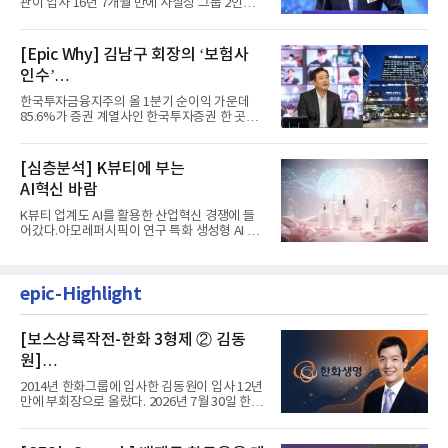
계 ‘초읽기’
관이 입사 16년 7개월 만에 사실상 그룹 2인자
자리에 올랐다. 8월 1일자...
[Epic Why] 김남구 회장의 ‘보험사
인수’
발걸음이 신중해진 배경은?
한국투자금융지주의 올 1분기 순이익 가운데
85.6%가 증권 계열사인 한국투자증권 한 곳에
서 나왔다. 김남구 한국투자...
[심층분석] K뷰티에 부는
AI혁신 바람
K뷰티 업계도 AI를 활용한 산업혁신 경쟁에 들
어갔다.아모레퍼시픽이 연구 특화 생성형 AI 플
랫폼 LEMON을 활용해 연구...
epic-Highlight
[보스상륙작전-한화 3형제 ② 김동
원]
입사 12년 만에 금융계열 수장 등극
2014년 한화그룹에 입사한 김동원이 입사 12년
만에 부회장으로 올랐다. 2026년 7월 30일 한화
그룹이 발표하고 8월 1일...