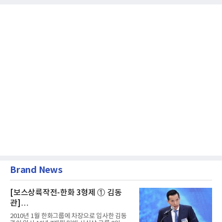
Brand News
[보스상륙작전-한화 3형제 ① 김동
관]
입사 16년 만에 수석부회장 … 경영승
2010년 1월 한화그룹에 차장으로 입사한 김동