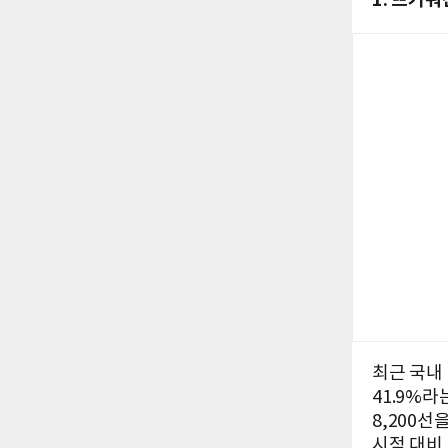
최근 국내 
41.9%라
8,200
시점 대비 