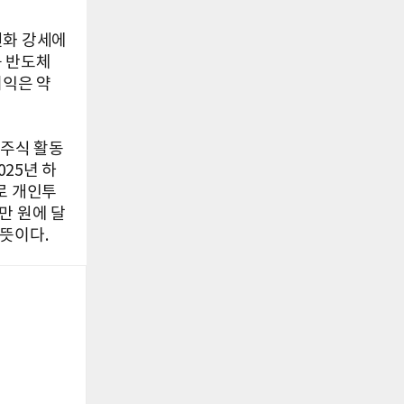
원화 강세에
등 반도체
이익은 약
 주식 활동
025년 하
로 개인투
만 원에 달
뜻이다.