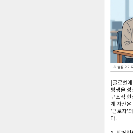
Ai 생성 이미
[글로벌에
평생을 성
구조적 현
계 자산은
'근로자'
다.
1. 뜨거