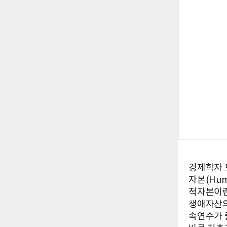
경제학자 모
자본(Huma
적자본이란
생애자산의
속연수가 