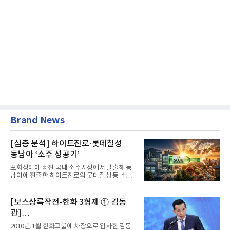
Brand News
[심층 분석] 하이트진로·롯데칠성
동남아 ‘소주 성공기’
포화상태에 빠진 국내 소주시장에서 탈출해 동
남아에 진출한 하이트진로와 롯데칠성 등 소주
2강 회사들이 선전을 하고...
[보스상륙작전-한화 3형제 ① 김동
관]
입사 16년 만에 수석부회장 … 경영승
2010년 1월 한화그룹에 차장으로 입사한 김동