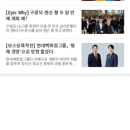
표이사 겸 이사회 의장이...
[Epic Why] 구광모-젠슨 황 두 달 만
에 재회 왜?
구광모 LG그룹 회장이 다음 주 미국 실리콘밸리
의 엔비디아 본사를 찾아 젠슨 황 최고경영자
(CEO)와 재회동한다. 지난...
[보스상륙작전] 현대백화점그룹, ‘형
제 경영’으로 방향 틀었다
현대백화점그룹이 지배구조 개편의 마지막 퍼즐
을 맞추며 정지선·정교선 형제의 공동경영 체제
를 사실상 굳혔다. 중간...