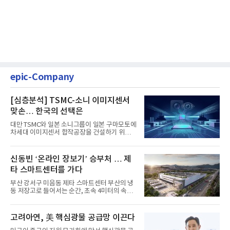
epic-Company
[심층분석] TSMC-소니 이미지센서
맞손… 한국의 선택은
대만 TSMC와 일본 소니그룹이 일본 구마모토에
차세대 이미지센서 합작공장을 건설하기 위해
총 1조엔(약 8조 9000억원...
신동빈 ‘온라인 장보기’ 승부처 … 제
타 스마트센터를 가다
부산 강서구 미음동 제타 스마트센터 부산의 냉
동 저장고로 들어서는 순간, 초속 4미터의 속도
로 벌집 모양 격자형 레...
고려아연, 美 핵심광물 공급망 이끈다