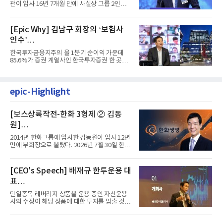
계 ‘초읽기’
관이 입사 16년 7개월 만에 사실상 그룹 2인자
자리에 올랐다. 8월 1일자...
[Epic Why] 김남구 회장의 ‘보험사
인수’
발걸음이 신중해진 배경은?
한국투자금융지주의 올 1분기 순이익 가운데
85.6%가 증권 계열사인 한국투자증권 한 곳에
서 나왔다. 김남구 한국투자...
epic-Highlight
[보스상륙작전-한화 3형제 ② 김동
원]
입사 12년 만에 금융계열 수장 등극
2014년 한화그룹에 입사한 김동원이 입사 12년
만에 부회장으로 올랐다. 2026년 7월 30일 한화
그룹이 발표하고 8월 1일...
[CEO's Speech] 배재규 한투운용 대
표
“개별종목 레버리지 투자 지금이라도
단일종목 레버리지 상품을 운용 중인 자산운용
멈춰라”
사의 수장이 해당 상품에 대한 투자를 멈출 것을
당부하는 이례적인 소신...