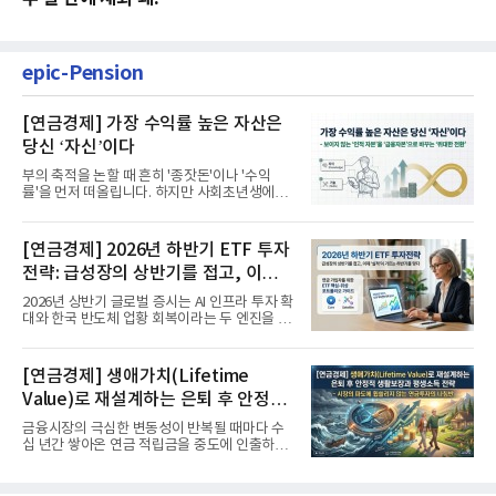
epic-Pension
[연금경제] 가장 수익률 높은 자산은
당신 ‘자신’이다
부의 축적을 논할 때 흔히 '종잣돈'이나 '수익
률'을 먼저 떠올립니다. 하지만 사회초년생에게
가장 거대한 자산은 계좌...
[연금경제] 2026년 하반기 ETF 투자
전략: 급성장의 상반기를 접고, 이제
'실적'이 가르는 하반기를 맞다
2026년 상반기 글로벌 증시는 AI 인프라 투자 확
대와 한국 반도체 업황 회복이라는 두 엔진을 달
고 기록적인 강세장을...
[연금경제] 생애가치(Lifetime
Value)로 재설계하는 은퇴 후 안정적
생활보장과 평생소득 전략
금융시장의 극심한 변동성이 반복될 때마다 수
십 년간 쌓아온 연금 적립금을 중도에 인출하거
나, 장기 포트폴리오를 단...