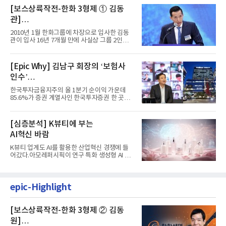
[보스상륙작전-한화 3형제 ① 김동
관]
입사 16년 만에 수석부회장 … 경영승
2010년 1월 한화그룹에 차장으로 입사한 김동
계 ‘초읽기’
관이 입사 16년 7개월 만에 사실상 그룹 2인자
자리에 올랐다. 8월 1일자...
[Epic Why] 김남구 회장의 ‘보험사
인수’
발걸음이 신중해진 배경은?
한국투자금융지주의 올 1분기 순이익 가운데
85.6%가 증권 계열사인 한국투자증권 한 곳에
서 나왔다. 김남구 한국투자...
[심층분석] K뷰티에 부는
AI혁신 바람
K뷰티 업계도 AI를 활용한 산업혁신 경쟁에 들
어갔다.아모레퍼시픽이 연구 특화 생성형 AI 플
랫폼 LEMON을 활용해 연구...
epic-Highlight
[보스상륙작전-한화 3형제 ② 김동
원]