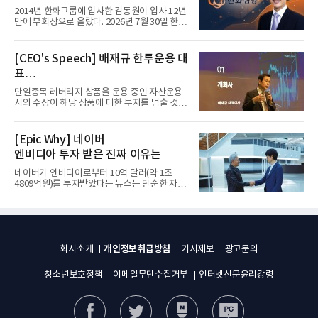
입사 12년 만에 금융계열 수장 등극
2014년 한화그룹에 입사한 김동원이 입사 12년
만에 부회장으로 올랐다. 2026년 7월 30일 한화
그룹이 발표하고 8월 1일...
[CEO's Speech] 배재규 한투운용 대
표
“개별종목 레버리지 투자 지금이라도
단일종목 레버리지 상품을 운용 중인 자산운용
멈춰라”
사의 수장이 해당 상품에 대한 투자를 멈출 것을
당부하는 이례적인 소신...
[Epic Why] 네이버
엔비디아 투자 받은 진짜 이유는
네이버가 엔비디아로부터 10억 달러(약 1조
4809억원)를 투자받았다는 뉴스는 단순한 자금
유치 소식이 아니다. 검색과...
개인정보취급방침
회사소개
기사제보
광고문의
청소년보호정책
이메일무단수집거부
인터넷신문윤리강령