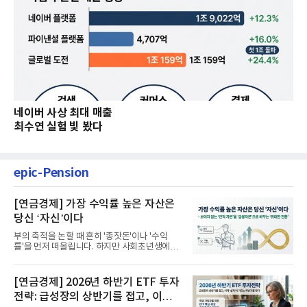
네이버 사상 최대 매출
최수연 실험 빛 봤다
epic-Pension
[연금경제] 가장 수익률 높은 자산은
당신 ‘자신’이다
부의 축적을 논할 때 흔히 '종잣돈'이나 '수익
률'을 먼저 떠올립니다. 하지만 사회초년생에게
가장 거대한 자산은 계좌...
[연금경제] 2026년 하반기 ETF 투자
전략: 급성장의 상반기를 접고, 이제