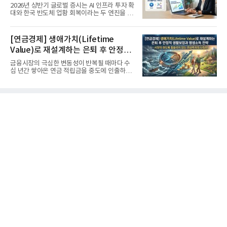
'실적'이 가르는 하반기를 맞다
2026년 상반기 글로벌 증시는 AI 인프라 투자 확
대와 한국 반도체 업황 회복이라는 두 엔진을 달
고 기록적인 강세장을...
[연금경제] 생애가치(Lifetime
Value)로 재설계하는 은퇴 후 안정적
생활보장과 평생소득 전략
금융시장의 극심한 변동성이 반복될 때마다 수
십 년간 쌓아온 연금 적립금을 중도에 인출하거
나, 장기 포트폴리오를 단...