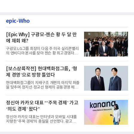
epic-Who
[Epic Why] 구광모-젠슨 황 두 달 만
에 재회 왜?
구광모 LG그룹 회장이 다음 주 미국 실리콘밸리
의 엔비디아 본사를 찾아 젠슨 황 최고경영자
(CEO)와 재회동한다. 지난...
[보스상륙작전] 현대백화점그룹, ‘형
제 경영’으로 방향 틀었다
현대백화점그룹이 지배구조 개편의 마지막 퍼즐
을 맞추며 정지선·정교선 형제의 공동경영 체제
를 사실상 굳혔다. 중간...
정신아 카카오 대표 “‘주목 경제’ 가고
‘의도 경제’ 왔다”
정신아 카카오 대표는 인터넷과 모바일 시대를
지탱한 '주목 경제'의 종말을 선언했다. 광고를
클릭하는 사용자의 눈길...