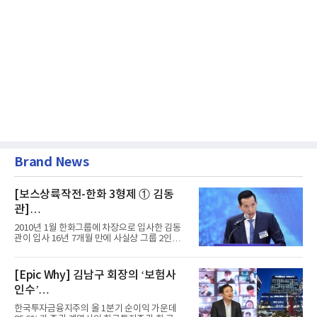
Brand News
[보스상륙작전-한화 3형제 ① 김동
관]
입사 16년 만에 수석부회장 … 경영승
2010년 1월 한화그룹에 차장으로 입사한 김동
계 ‘초읽기’
관이 입사 16년 7개월 만에 사실상 그룹 2인자
자리에 올랐다. 8월 1일자...
[Epic Why] 김남구 회장의 ‘보험사
인수’
발걸음이 신중해진 배경은?
한국투자금융지주의 올 1분기 순이익 가운데