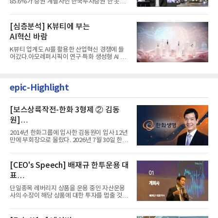
85.6%가 증권 계열사인 한국투자증권 한 곳에
서 나왔다. 김남구 한국투자...
[심층분석] K뷰티에 부는
AI혁신 바람
K뷰티 업계도 AI를 활용한 산업혁신 경쟁에 들
어갔다.아모레퍼시픽이 연구 특화 생성형 AI 플
랫폼 LEMON을 활용해 연구...
epic-Highlight
[보스상륙작전-한화 3형제 ② 김동
원]
입사 12년 만에 금융계열 수장 등극
2014년 한화그룹에 입사한 김동원이 입사 12년
만에 부회장으로 올랐다. 2026년 7월 30일 한화
그룹이 발표하고 8월 1일...
[CEO's Speech] 배재규 한투운용 대
표
“개별종목 레버리지 투자 지금이라도
단일종목 레버리지 상품을 운용 중인 자산운용
멈춰라”
사의 수장이 해당 상품에 대한 투자를 멈출 것을
당부하는 이례적인 소신...