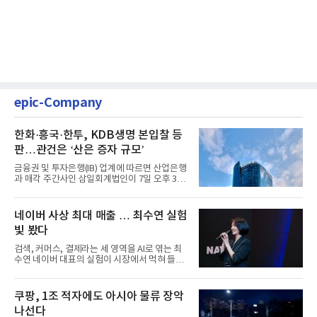
epic-Company
한화·흥국·한투, KDB생명 본입찰 등
판…관건은 ‘산은 증자 규모’
금융권 및 투자은행(IB) 업계에 따르면 산업은행
과 매각 주간사인 삼일회계법인이 7일 오후 3시
마감한 KDB생명보험 매...
네이버 사상 최대 매출 … 최수연 실험
빛 봤다
검색, 커머스, 결제라는 세 영역을 AI로 엮는 최
수연 네이버 대표의 실험이 시장에서 먹혀 들어
갔다. 이른바 '풀 퍼널...
쿠팡, 1조 적자에도 아시아 물류 장악
나선다