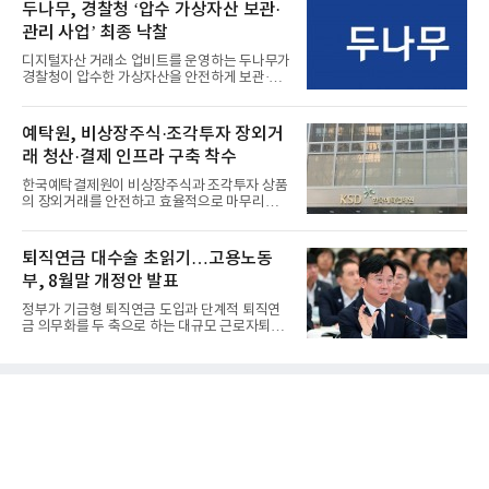
두나무, 경찰청 ‘압수 가상자산 보관·
관리 사업’ 최종 낙찰
디지털자산 거래소 업비트를 운영하는 두나무가
경찰청이 압수한 가상자산을 안전하게 보관·관
리하는 전담 사업자로 ...
예탁원, 비상장주식·조각투자 장외거
래 청산·결제 인프라 구축 착수
한국예탁결제원이 비상장주식과 조각투자 상품
의 장외거래를 안전하고 효율적으로 마무리하기
위한 청산·결제 전용 인...
퇴직연금 대수술 초읽기…고용노동
부, 8월말 개정안 발표
정부가 기금형 퇴직연금 도입과 단계적 퇴직연
금 의무화를 두 축으로 하는 대규모 근로자퇴직
급여보장법(이하 근퇴법)...