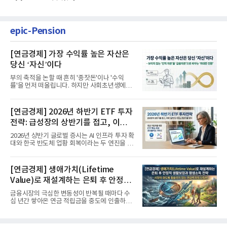
epic-Pension
[연금경제] 가장 수익률 높은 자산은
당신 ‘자신’이다
부의 축적을 논할 때 흔히 '종잣돈'이나 '수익
률'을 먼저 떠올립니다. 하지만 사회초년생에게
가장 거대한 자산은 계좌...
[연금경제] 2026년 하반기 ETF 투자
전략: 급성장의 상반기를 접고, 이제
'실적'이 가르는 하반기를 맞다
2026년 상반기 글로벌 증시는 AI 인프라 투자 확
대와 한국 반도체 업황 회복이라는 두 엔진을 달
고 기록적인 강세장을...
[연금경제] 생애가치(Lifetime
Value)로 재설계하는 은퇴 후 안정적
생활보장과 평생소득 전략
금융시장의 극심한 변동성이 반복될 때마다 수
십 년간 쌓아온 연금 적립금을 중도에 인출하거
나, 장기 포트폴리오를 단...