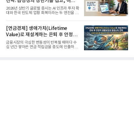
전략: 급성장의 상반기를 접고, 이제
'실적'이 가르는 하반기를 맞다
2026년 상반기 글로벌 증시는 AI 인프라 투자 확
대와 한국 반도체 업황 회복이라는 두 엔진을 달
고 기록적인 강세장을...
[연금경제] 생애가치(Lifetime
Value)로 재설계하는 은퇴 후 안정적
생활보장과 평생소득 전략
금융시장의 극심한 변동성이 반복될 때마다 수
십 년간 쌓아온 연금 적립금을 중도에 인출하거
나, 장기 포트폴리오를 단...