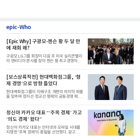
epic-Who
[Epic Why] 구광모-젠슨 황 두 달 만
에 재회 왜?
구광모 LG그룹 회장이 다음 주 미국 실리콘밸리
의 엔비디아 본사를 찾아 젠슨 황 최고경영자
(CEO)와 재회동한다. 지난...
[보스상륙작전] 현대백화점그룹, ‘형
제 경영’으로 방향 틀었다
현대백화점그룹이 지배구조 개편의 마지막 퍼즐
을 맞추며 정지선·정교선 형제의 공동경영 체제
를 사실상 굳혔다. 중간...
정신아 카카오 대표 “‘주목 경제’ 가고
‘의도 경제’ 왔다”
정신아 카카오 대표는 인터넷과 모바일 시대를
지탱한 '주목 경제'의 종말을 선언했다. 광고를
클릭하는 사용자의 눈길...