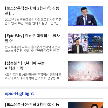
[보스상륙작전-한화 3형제 ① 김동
관]
입사 16년 만에 수석부회장 … 경영승
2010년 1월 한화그룹에 차장으로 입사한 김동
계 ‘초읽기’
관이 입사 16년 7개월 만에 사실상 그룹 2인자
자리에 올랐다. 8월 1일자...
[Epic Why] 김남구 회장의 ‘보험사
인수’
발걸음이 신중해진 배경은?
한국투자금융지주의 올 1분기 순이익 가운데
85.6%가 증권 계열사인 한국투자증권 한 곳에
서 나왔다. 김남구 한국투자...
[심층분석] K뷰티에 부는
AI혁신 바람
K뷰티 업계도 AI를 활용한 산업혁신 경쟁에 들
어갔다.아모레퍼시픽이 연구 특화 생성형 AI 플
랫폼 LEMON을 활용해 연구...
epic-Highlight
[보스상륙작전-한화 3형제 ② 김동