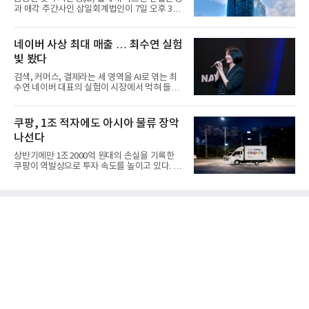
과 매각 주간사인 삼일회계법인이 7일 오후 3시
마감한 KDB생명보험 매...
네이버 사상 최대 매출 … 최수연 실험
빛 봤다
검색, 커머스, 결제라는 세 영역을 AI로 엮는 최
수연 네이버 대표의 실험이 시장에서 먹혀 들어
갔다. 이른바 '풀 퍼널...
쿠팡, 1조 적자에도 아시아 물류 장악
나선다
상반기에만 1조2000억 원대의 손실을 기록한
쿠팡이 역발상으로 투자 속도를 높이고 있다. 이
는 단기 수익보다 장기적...