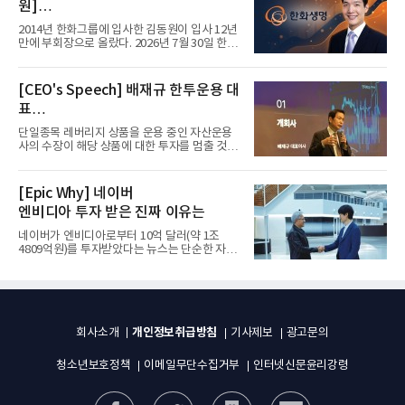
원]
입사 12년 만에 금융계열 수장 등극
2014년 한화그룹에 입사한 김동원이 입사 12년
만에 부회장으로 올랐다. 2026년 7월 30일 한화
그룹이 발표하고 8월 1일...
[CEO's Speech] 배재규 한투운용 대
표
“개별종목 레버리지 투자 지금이라도
단일종목 레버리지 상품을 운용 중인 자산운용
멈춰라”
사의 수장이 해당 상품에 대한 투자를 멈출 것을
당부하는 이례적인 소신...
[Epic Why] 네이버
엔비디아 투자 받은 진짜 이유는
네이버가 엔비디아로부터 10억 달러(약 1조
4809억원)를 투자받았다는 뉴스는 단순한 자금
유치 소식이 아니다. 검색과...
개인정보취급방침
회사소개
기사제보
광고문의
청소년보호정책
이메일무단수집거부
인터넷신문윤리강령