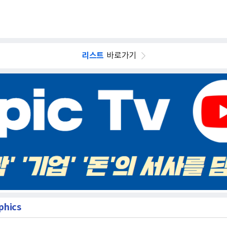
리스트
바로가기
phics