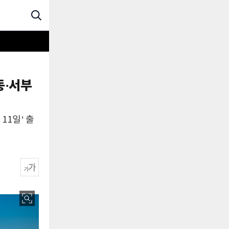
동·서부
11일’ 출