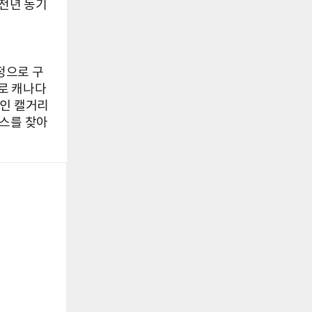
 전년 동기
정으로 구
로 캐나다
역인 캘거리
든스를 찾아