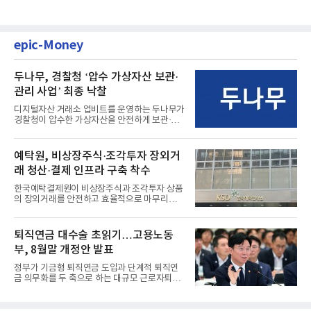
epic-Money
두나무, 경찰청 ‘압수 가상자산 보관·
관리 사업’ 최종 낙찰
디지털자산 거래소 업비트를 운영하는 두나무가
경찰청이 압수한 가상자산을 안전하게 보관·관
리하는 전담 사업자로 ...
예탁원, 비상장주식·조각투자 장외거
래 청산·결제 인프라 구축 착수
한국예탁결제원이 비상장주식과 조각투자 상품
의 장외거래를 안전하고 효율적으로 마무리하기
위한 청산·결제 전용 인...
퇴직연금 대수술 초읽기…고용노동
부, 8월말 개정안 발표
정부가 기금형 퇴직연금 도입과 단계적 퇴직연
금 의무화를 두 축으로 하는 대규모 근로자퇴직
급여보장법(이하 근퇴법)...