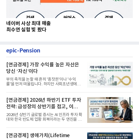
네이버 사상 최대 매출
최수연 실험 빛 봤다
epic-Pension
[연금경제] 가장 수익률 높은 자산은
당신 ‘자신’이다
부의 축적을 논할 때 흔히 '종잣돈'이나 '수익
률'을 먼저 떠올립니다. 하지만 사회초년생에게
가장 거대한 자산은 계좌...
[연금경제] 2026년 하반기 ETF 투자
전략: 급성장의 상반기를 접고, 이제
'실적'이 가르는 하반기를 맞다
2026년 상반기 글로벌 증시는 AI 인프라 투자 확
대와 한국 반도체 업황 회복이라는 두 엔진을 달
고 기록적인 강세장을...
[연금경제] 생애가치(Lifetime