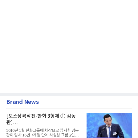
Brand News
[보스상륙작전-한화 3형제 ① 김동
관]
입사 16년 만에 수석부회장 … 경영승
2010년 1월 한화그룹에 차장으로 입사한 김동
계 ‘초읽기’
관이 입사 16년 7개월 만에 사실상 그룹 2인자