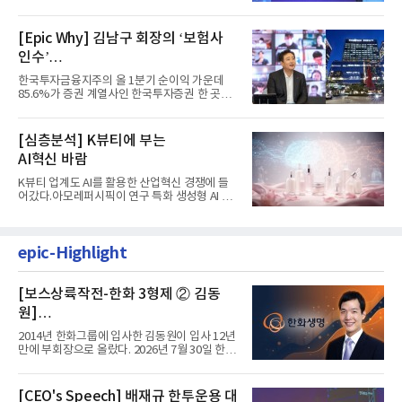
자리에 올랐다. 8월 1일자...
[Epic Why] 김남구 회장의 ‘보험사
인수’
발걸음이 신중해진 배경은?
한국투자금융지주의 올 1분기 순이익 가운데
85.6%가 증권 계열사인 한국투자증권 한 곳에
서 나왔다. 김남구 한국투자...
[심층분석] K뷰티에 부는
AI혁신 바람
K뷰티 업계도 AI를 활용한 산업혁신 경쟁에 들
어갔다.아모레퍼시픽이 연구 특화 생성형 AI 플
랫폼 LEMON을 활용해 연구...
epic-Highlight
[보스상륙작전-한화 3형제 ② 김동
원]
입사 12년 만에 금융계열 수장 등극
2014년 한화그룹에 입사한 김동원이 입사 12년
만에 부회장으로 올랐다. 2026년 7월 30일 한화
그룹이 발표하고 8월 1일...
[CEO's Speech] 배재규 한투운용 대