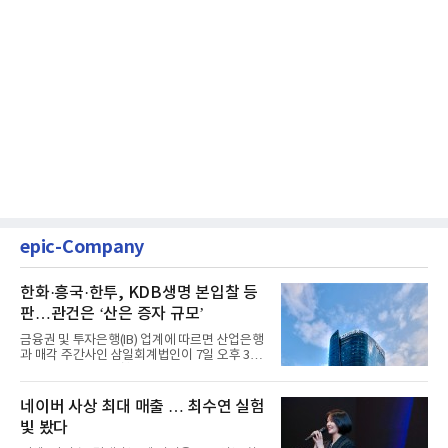
epic-Company
한화·흥국·한투, KDB생명 본입찰 등
판…관건은 ‘산은 증자 규모’
금융권 및 투자은행(IB) 업계에 따르면 산업은행
과 매각 주간사인 삼일회계법인이 7일 오후 3시
마감한 KDB생명보험 매...
네이버 사상 최대 매출 … 최수연 실험
빛 봤다