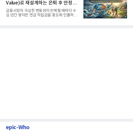
Value)로 재설계하는 은퇴 후 안정적
생활보장과 평생소득 전략
금융시장의 극심한 변동성이 반복될 때마다 수
십 년간 쌓아온 연금 적립금을 중도에 인출하거
나, 장기 포트폴리오를 단...
epic-Who