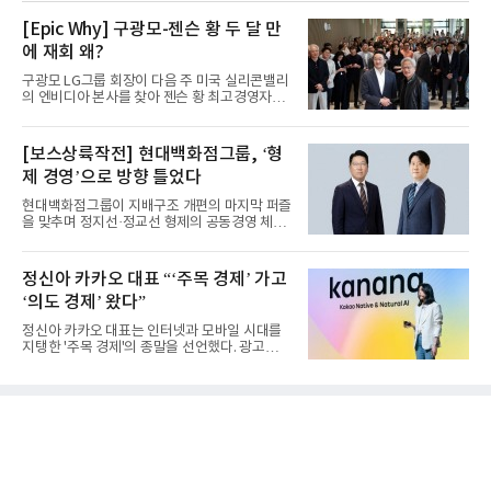
[Epic Why] 구광모-젠슨 황 두 달 만
에 재회 왜?
구광모 LG그룹 회장이 다음 주 미국 실리콘밸리
의 엔비디아 본사를 찾아 젠슨 황 최고경영자
(CEO)와 재회동한다. 지난...
[보스상륙작전] 현대백화점그룹, ‘형
제 경영’으로 방향 틀었다
현대백화점그룹이 지배구조 개편의 마지막 퍼즐
을 맞추며 정지선·정교선 형제의 공동경영 체제
를 사실상 굳혔다. 중간...
정신아 카카오 대표 “‘주목 경제’ 가고
‘의도 경제’ 왔다”
정신아 카카오 대표는 인터넷과 모바일 시대를
지탱한 '주목 경제'의 종말을 선언했다. 광고를
클릭하는 사용자의 눈길...