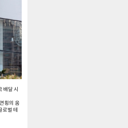
 배달 시
연횡의 움
글로벌 테