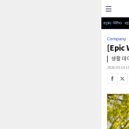
epic-Who
e
Company
[Epi
생활 데
2026-05-19 15