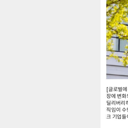
[글로벌에
장에 변화
딜리버리히
직임이 수
크 기업들