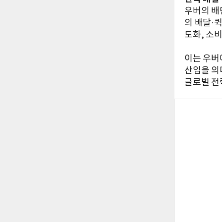
우버의 배
의 배달·
도화, 소
이는 우버
산임을 의
글로벌 전