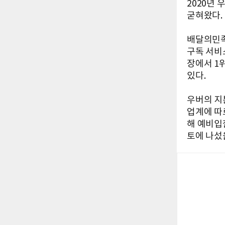
2020년
굳혀왔다.
배달의민족
구독 서비
장에서 1
있다.
우버의 지
업계에 따
해 예비입
토에 나섰