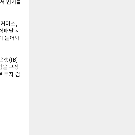
에서 입지를
퀵커머스,
식배달 시
이 들어와
행(IB)
엄을 구성
 투자 검