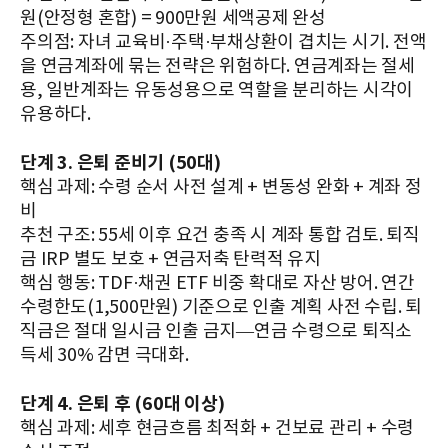
원(안정형 혼합) = 900만원 세액공제 완성
주의점: 자녀 교육비·주택·부채상환이 겹치는 시기. 전액
을 연금계좌에 묶는 전략은 위험하다. 연금계좌는 절세
용, 일반계좌는 유동성용으로 역할을 분리하는 시각이
유용하다.
단계 3. 은퇴 준비기 (50대)
핵심 과제: 수령 순서 사전 설계 + 변동성 완화 + 계좌 정
비
추천 구조: 55세 이후 요건 충족 시 계좌 통합 검토. 퇴직
금 IRP 별도 보호 + 연금저축 탄력적 유지
핵심 행동: TDF·채권 ETF 비중 확대로 자산 방어. 연간
수령한도(1,500만원) 기준으로 인출 계획 사전 수립. 퇴
직금은 절대 일시금 인출 금지—연금 수령으로 퇴직소
득세 30% 감면 극대화.
단계 4. 은퇴 후 (60대 이상)
핵심 과제: 세후 현금흐름 최적화 + 건보료 관리 + 수령