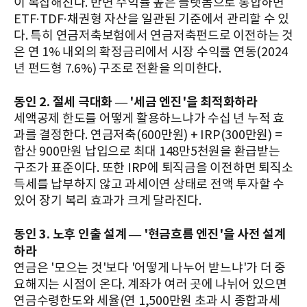
이 복잡해진다. 반면 수익률 높은 플랫폼으로 통합하면
ETF·TDF·채권형 자산을 일관된 기준에서 관리할 수 있
다. 특히 연금저축보험에서 연금저축펀드로 이전하는 것
은 연 1% 내외의 확정금리에서 시장 수익률 연동(2024
년 펀드형 7.6%) 구조로 전환을 의미한다.
동인 2. 절세 극대화 — '세금 엔진'을 최적화하라
세액공제 한도를 어떻게 활용하느냐가 수십 년 누적 효
과를 결정한다. 연금저축(600만원) + IRP(300만원) =
합산 900만원 납입으로 최대 148만5천원을 환급받는
구조가 표준이다. 또한 IRP에 퇴직금을 이전하면 퇴직소
득세를 납부하지 않고 과세이연 상태로 전액 투자할 수
있어 장기 복리 효과가 크게 달라진다.
동인 3. 노후 인출 설계 — '현금흐름 엔진'을 사전 설계
하라
연금은 '모으는 것'보다 '어떻게 나누어 받느냐'가 더 중
요해지는 시점이 온다. 계좌가 여러 곳에 나뉘어 있으면
연금수령한도와 세율(연 1,500만원 초과 시 종합과세