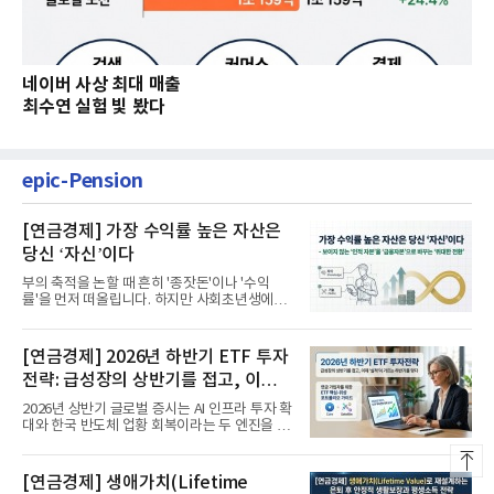
네이버 사상 최대 매출
최수연 실험 빛 봤다
epic-Pension
[연금경제] 가장 수익률 높은 자산은
당신 ‘자신’이다
부의 축적을 논할 때 흔히 '종잣돈'이나 '수익
률'을 먼저 떠올립니다. 하지만 사회초년생에게
가장 거대한 자산은 계좌...
[연금경제] 2026년 하반기 ETF 투자
전략: 급성장의 상반기를 접고, 이제
'실적'이 가르는 하반기를 맞다
2026년 상반기 글로벌 증시는 AI 인프라 투자 확
대와 한국 반도체 업황 회복이라는 두 엔진을 달
고 기록적인 강세장을...
[연금경제] 생애가치(Lifetime