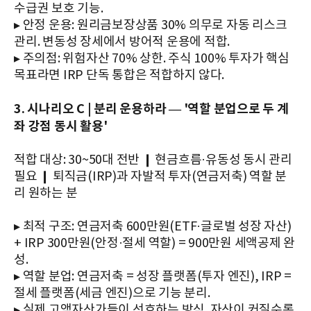
수급권 보호 기능.
▸ 안정 운용: 원리금보장상품 30% 의무로 자동 리스크
관리. 변동성 장세에서 방어적 운용에 적합.
▸ 주의점: 위험자산 70% 상한. 주식 100% 투자가 핵심
목표라면 IRP 단독 통합은 적합하지 않다.
3. 시나리오 C | 분리 운용하라 — '역할 분업으로 두 계
좌 강점 동시 활용'
적합 대상: 30~50대 전반 ❙ 현금흐름·유동성 동시 관리
필요 ❙ 퇴직금(IRP)과 자발적 투자(연금저축) 역할 분
리 원하는 분
▸ 최적 구조: 연금저축 600만원(ETF·글로벌 성장 자산)
+ IRP 300만원(안정·절세 역할) = 900만원 세액공제 완
성.
▸ 역할 분업: 연금저축 = 성장 플랫폼(투자 엔진), IRP =
절세 플랫폼(세금 엔진)으로 기능 분리.
▸ 실제 고액자산가들이 선호하는 방식. 자산이 커질수록