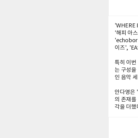
'WHERE 
'해피 아스팔트
'echoborn
이즈', 'E
특히 이번
는 구성을
인 음악 
안다영은 '
의 존재를
각을 더했