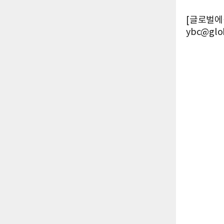
[글로벌에픽
ybc@glob