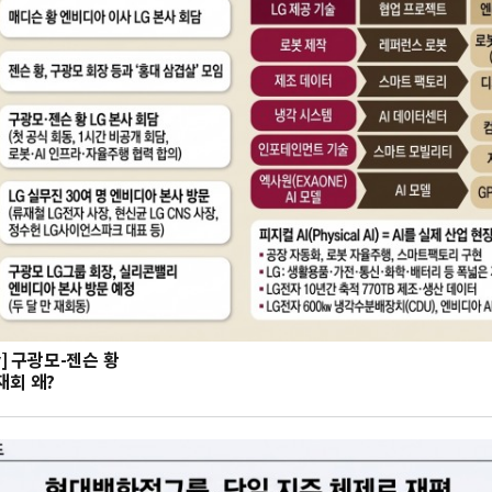
hy] 구광모-젠슨 황
재회 왜?