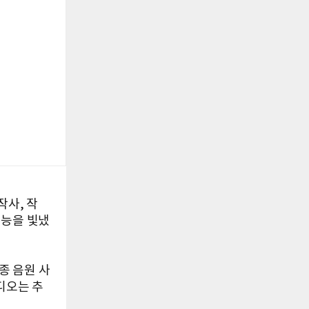
작사, 작
재능을 빛냈
각종 음원 사
비디오는 추