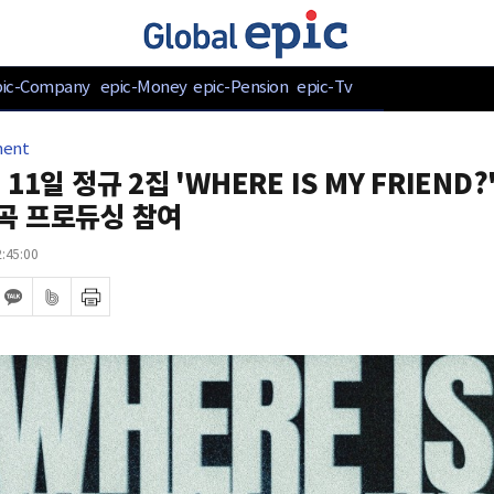
pic-Company
epic-Money
epic-Pension
epic-Tv
ment
11일 정규 2집 'WHERE IS MY FRIEND?
곡 프로듀싱 참여
:45:00