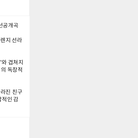
와 선공개곡
, '오렌지 선라
'와 겹쳐지
영의 독창적
 사라진 친구
팝적인 감