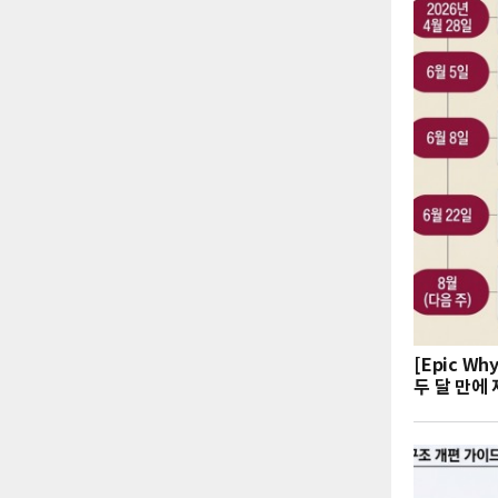
[Epic W
두 달 만에 