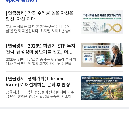
[연금경제] 가장 수익률 높은 자산은
당신 ‘자신’이다
부의 축적을 논할 때 흔히 '종잣돈'이나 '수익
률'을 먼저 떠올립니다. 하지만 사회초년생에게
가장 거대한 자산은 계좌...
[연금경제] 2026년 하반기 ETF 투자
전략: 급성장의 상반기를 접고, 이제
'실적'이 가르는 하반기를 맞다
2026년 상반기 글로벌 증시는 AI 인프라 투자 확
대와 한국 반도체 업황 회복이라는 두 엔진을 달
고 기록적인 강세장을...
[연금경제] 생애가치(Lifetime
Value)로 재설계하는 은퇴 후 안정적
생활보장과 평생소득 전략
금융시장의 극심한 변동성이 반복될 때마다 수
십 년간 쌓아온 연금 적립금을 중도에 인출하거
나, 장기 포트폴리오를 단...