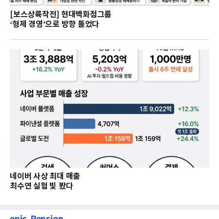
[보스상륙작전] 현대백화점그룹
‘형제 경영’으로 방향 틀었다
네이버 사상 최대 매출
최수연 실험 빛 봤다
epic-Pension