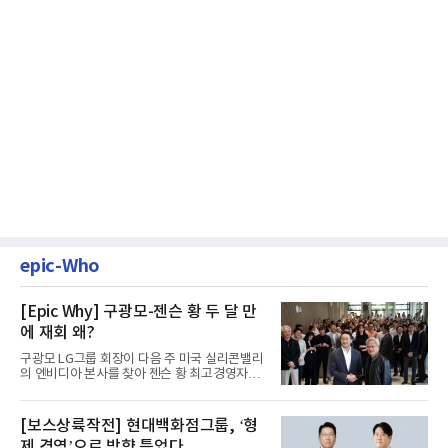
epic-Who
[Epic Why] 구광모-젠슨 황 두 달 만
에 재회 왜?
구광모 LG그룹 회장이 다음 주 미국 실리콘밸리
의 엔비디아 본사를 찾아 젠슨 황 최고경영자
(CEO)와 재회동한다. 지난...
[보스상륙작전] 현대백화점그룹, ‘형
제 경영’으로 방향 틀었다