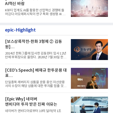
AI혁신 바람
K뷰티 업계도 AI를 활용한 산업혁신 경쟁에 들
어갔다.아모레퍼시픽이 연구 특화 생성형 AI 플
랫폼 LEMON을 활용해 연구...
epic-Highlight
[보스상륙작전-한화 3형제 ② 김동
원]
입사 12년 만에 금융계열 수장 등극
2014년 한화그룹에 입사한 김동원이 입사 12년
만에 부회장으로 올랐다. 2026년 7월 30일 한화
그룹이 발표하고 8월 1일...
[CEO's Speech] 배재규 한투운용 대
표
“개별종목 레버리지 투자 지금이라도
단일종목 레버리지 상품을 운용 중인 자산운용
멈춰라”
사의 수장이 해당 상품에 대한 투자를 멈출 것을
당부하는 이례적인 소신...
[Epic Why] 네이버
엔비디아 투자 받은 진짜 이유는
네이버가 엔비디아로부터 10억 달러(약 1조