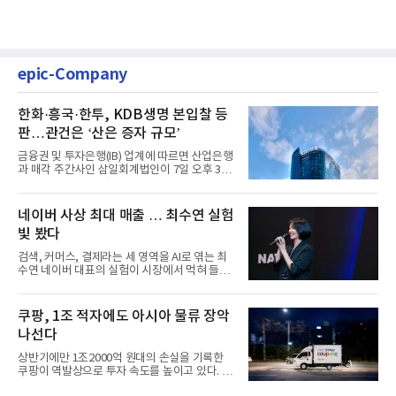
epic-Company
한화·흥국·한투, KDB생명 본입찰 등
판…관건은 ‘산은 증자 규모’
금융권 및 투자은행(IB) 업계에 따르면 산업은행
과 매각 주간사인 삼일회계법인이 7일 오후 3시
마감한 KDB생명보험 매...
네이버 사상 최대 매출 … 최수연 실험
빛 봤다
검색, 커머스, 결제라는 세 영역을 AI로 엮는 최
수연 네이버 대표의 실험이 시장에서 먹혀 들어
갔다. 이른바 '풀 퍼널...
쿠팡, 1조 적자에도 아시아 물류 장악
나선다
상반기에만 1조2000억 원대의 손실을 기록한
쿠팡이 역발상으로 투자 속도를 높이고 있다. 이
는 단기 수익보다 장기적...