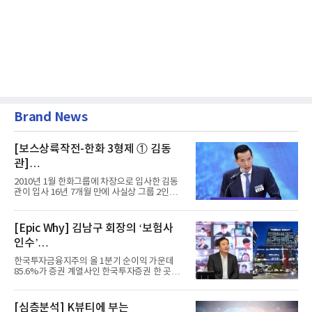
Brand News
[보스상륙작전-한화 3형제 ① 김동
관]
입사 16년 만에 수석부회장 … 경영승
2010년 1월 한화그룹에 차장으로 입사한 김동
계 ‘초읽기’
관이 입사 16년 7개월 만에 사실상 그룹 2인자
자리에 올랐다. 8월 1일자...
[Epic Why] 김남구 회장의 ‘보험사
인수’
발걸음이 신중해진 배경은?
한국투자금융지주의 올 1분기 순이익 가운데
85.6%가 증권 계열사인 한국투자증권 한 곳에
서 나왔다. 김남구 한국투자...
[심층분석] K뷰티에 부는