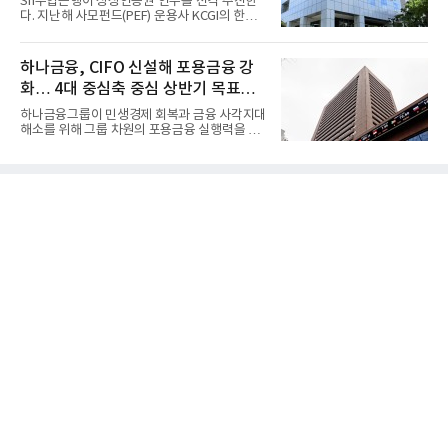
Sh수협은행이 상상인증권 인수를 전격 추진한
다. 지난해 사모펀드(PEF) 운용사 KCGI의 한양
증권 인수 이후 약 1년 만에...
하나금융, CIFO 신설해 포용금융 강
화… 4대 중심축 중심 상반기 목표
60% 달성
하나금융그룹이 민생경제 회복과 금융 사각지대
해소를 위해 그룹 차원의 포용금융 실행력을 대
폭 강화한다. 이승열 부...