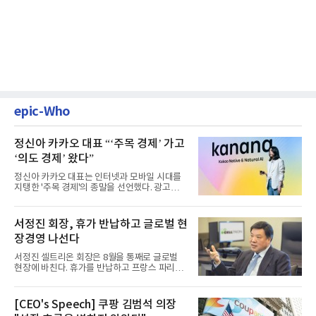
epic-Who
정신아 카카오 대표 “‘주목 경제’ 가고
‘의도 경제’ 왔다”
정신아 카카오 대표는 인터넷과 모바일 시대를
지탱한 '주목 경제'의 종말을 선언했다. 광고를
클릭하는 사용자의 눈길...
서정진 회장, 휴가 반납하고 글로벌 현
장경영 나선다
서정진 셀트리온 회장은 8월을 통째로 글로벌
현장에 바친다. 휴가를 반납하고 프랑스 파리에
서 출발해 유럽 전역을 거...
[CEO's Speech] 쿠팡 김범석 의장