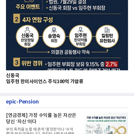
신동국
임주현 한미사이언스 주식100억 가압류
epic-Pension
[연금경제] 가장 수익률 높은 자산은
당신 ‘자신’이다
부의 축적을 논할 때 흔히 '종잣돈'이나 '수익