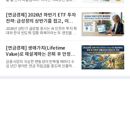
률'을 먼저 떠올립니다. 하지만 사회초년생에게
가장 거대한 자산은 계좌...
[연금경제] 2026년 하반기 ETF 투자
전략: 급성장의 상반기를 접고, 이제
'실적'이 가르는 하반기를 맞다
2026년 상반기 글로벌 증시는 AI 인프라 투자 확
대와 한국 반도체 업황 회복이라는 두 엔진을 달
고 기록적인 강세장을...
[연금경제] 생애가치(Lifetime
Value)로 재설계하는 은퇴 후 안정적
생활보장과 평생소득 전략
금융시장의 극심한 변동성이 반복될 때마다 수
십 년간 쌓아온 연금 적립금을 중도에 인출하거
나, 장기 포트폴리오를 단...