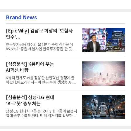
Brand News
[Epic Why] 김남구 회장의 ‘보험사
인수’
발걸음이 신중해진 배경은?
한국투자금융지주의 올 1분기 순이익 가운데
85.6%가 증권 계열사인 한국투자증권 한 곳에
서 나왔다. 김남구 한국투자...
[심층분석] K뷰티에 부는
AI혁신 바람
K뷰티 업계도 AI를 활용한 산업혁신 경쟁에 들
어갔다.아모레퍼시픽이 연구 특화 생성형 AI 플
랫폼 LEMON을 활용해 연구...
[심층분석] 삼성·LG·현대
‘K-로봇’ 승부처는
삼성·LG·현대차그룹 등 국내 3대 그룹이 로봇사
업에 승부수를 띄웠다. 미래 먹거리를 확보하기
위해 전담 조직을 출...