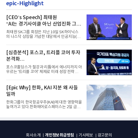
epic-Highlight
[CEO’s Speech] 최태원
“AI는 경기사이클 아닌 산업진화 그
자체”
최태원 SK그룹 회장은 지난 10일 SK하이닉스
의 나스닥 상장을 기념한 대담에서 인공지능(AI)
을 "일시적인 경기 사이클...
[심층분석] 포스코, 트리플 코어 투자
본격화
16조7천억원 투자 재원 마련 전략은?
포스코홀딩스가 철강과 리튬에서 에너지까지 아
우르는 '트리플 코어' 체제로 미래 성장 전략을
재편한다. 2028년까지 ...
[Epic Why] 한화, KAI 지분 왜 사들
일까
한화그룹이 한국항공우주(KAI)에 대한 영향력을
높여가고 있다.한화에어로스페이스는 2일 금융
감독원 전자공시시스템을...
개인정보취급방침
회사소개
기사제보
광고문의