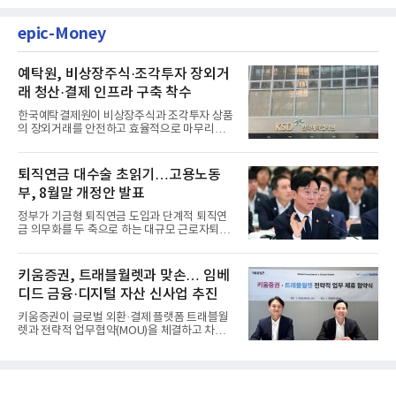
epic-Money
예탁원, 비상장주식·조각투자 장외거
래 청산·결제 인프라 구축 착수
한국예탁결제원이 비상장주식과 조각투자 상품
의 장외거래를 안전하고 효율적으로 마무리하기
위한 청산·결제 전용 인...
퇴직연금 대수술 초읽기…고용노동
부, 8월말 개정안 발표
정부가 기금형 퇴직연금 도입과 단계적 퇴직연
금 의무화를 두 축으로 하는 대규모 근로자퇴직
급여보장법(이하 근퇴법)...
키움증권, 트래블월렛과 맞손… 임베
디드 금융·디지털 자산 신사업 추진
키움증권이 글로벌 외환·결제 플랫폼 트래블월
렛과 전략적 업무협약(MOU)을 체결하고 차세
대 디지털 금융 시장 선점에...