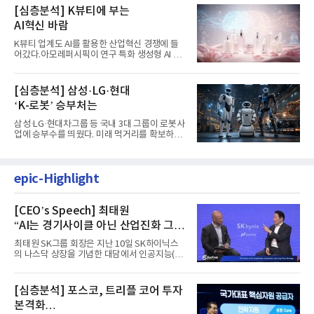
[심층분석] K뷰티에 부는
AI혁신 바람
K뷰티 업계도 AI를 활용한 산업혁신 경쟁에 들
어갔다.아모레퍼시픽이 연구 특화 생성형 AI 플
랫폼 LEMON을 활용해 연구...
[심층분석] 삼성·LG·현대
‘K-로봇’ 승부처는
삼성·LG·현대차그룹 등 국내 3대 그룹이 로봇사
업에 승부수를 띄웠다. 미래 먹거리를 확보하기
위해 전담 조직을 출...
epic-Highlight
[CEO’s Speech] 최태원
“AI는 경기사이클 아닌 산업진화 그
자체”
최태원 SK그룹 회장은 지난 10일 SK하이닉스
의 나스닥 상장을 기념한 대담에서 인공지능(AI)
을 "일시적인 경기 사이클...
[심층분석] 포스코, 트리플 코어 투자
본격화