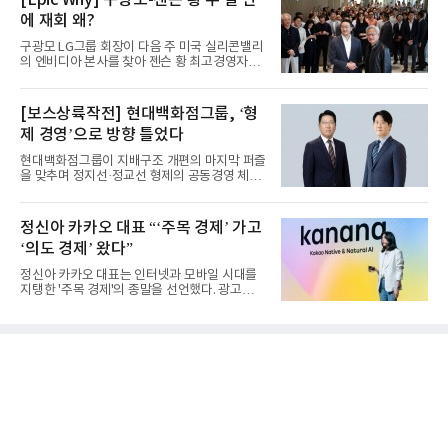
[Epic Why] 구광모-젠슨 황 두 달 만
에 재회 왜?
구광모 LG그룹 회장이 다음 주 미국 실리콘밸리
의 엔비디아 본사를 찾아 젠슨 황 최고경영자
(CEO)와 재회동한다. 지난...
[보스상륙작전] 현대백화점그룹, ‘형
제 경영’으로 방향 틀었다
현대백화점그룹이 지배구조 개편의 마지막 퍼즐
을 맞추며 정지선·정교선 형제의 공동경영 체제
를 사실상 굳혔다. 중간...
정신아 카카오 대표 “‘주목 경제’ 가고
‘의도 경제’ 왔다”
정신아 카카오 대표는 인터넷과 모바일 시대를
지탱한 '주목 경제'의 종말을 선언했다. 광고를
클릭하는 사용자의 눈길...