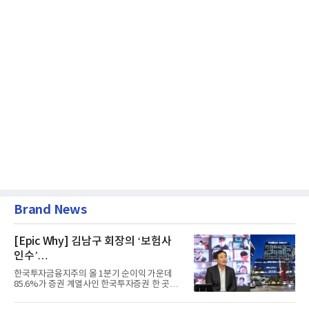
Brand News
[Epic Why] 김남구 회장의 ‘보험사
인수’
발걸음이 신중해진 배경은?
한국투자금융지주의 올 1분기 순이익 가운데
85.6%가 증권 계열사인 한국투자증권 한 곳에
서 나왔다. 김남구 한국투자...