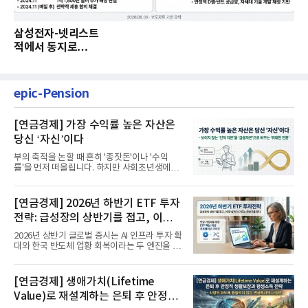
삼성전자-넷리스트
적에서 동지로…
epic-Pension
[연금경제] 가장 수익률 높은 자산은
당신 ‘자신’이다
부의 축적을 논할 때 흔히 '종잣돈'이나 '수익
률'을 먼저 떠올립니다. 하지만 사회초년생에게
가장 거대한 자산은 계좌...
[연금경제] 2026년 하반기 ETF 투자
전략: 급성장의 상반기를 접고, 이제
'실적'이 가르는 하반기를 맞다
2026년 상반기 글로벌 증시는 AI 인프라 투자 확
대와 한국 반도체 업황 회복이라는 두 엔진을 달
고 기록적인 강세장을...
[연금경제] 생애가치(Lifetime
Value)로 재설계하는 은퇴 후 안정적