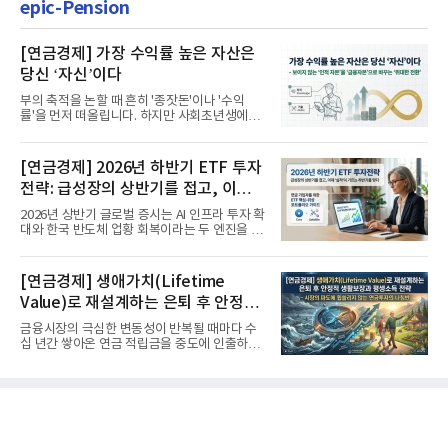
epic-Pension
[연금경제] 가장 수익률 높은 자산은
당신 ‘자신’이다
부의 축적을 논할 때 흔히 '종잣돈'이나 '수익
률'을 먼저 떠올립니다. 하지만 사회초년생에게
가장 거대한 자산은 계좌...
[연금경제] 2026년 하반기 ETF 투자
전략: 급성장의 상반기를 접고, 이제
'실적'이 가르는 하반기를 맞다
2026년 상반기 글로벌 증시는 AI 인프라 투자 확
대와 한국 반도체 업황 회복이라는 두 엔진을 달
고 기록적인 강세장을...
[연금경제] 생애가치(Lifetime
Value)로 재설계하는 은퇴 후 안정적
생활보장과 평생소득 전략
금융시장의 극심한 변동성이 반복될 때마다 수
십 년간 쌓아온 연금 적립금을 중도에 인출하거
나, 장기 포트폴리오를 단...