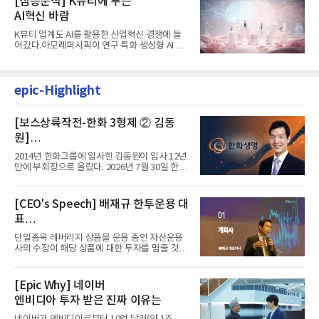
[심층분석] K뷰티에 부는
AI혁신 바람
K뷰티 업계도 AI를 활용한 산업혁신 경쟁에 들
어갔다.아모레퍼시픽이 연구 특화 생성형 AI 플
랫폼 LEMON을 활용해 연구...
epic-Highlight
[보스상륙작전-한화 3형제 ② 김동
원]
입사 12년 만에 금융계열 수장 등극
2014년 한화그룹에 입사한 김동원이 입사 12년
만에 부회장으로 올랐다. 2026년 7월 30일 한화
그룹이 발표하고 8월 1일...
[CEO's Speech] 배재규 한투운용 대
표
“개별종목 레버리지 투자 지금이라도
단일종목 레버리지 상품을 운용 중인 자산운용
멈춰라”
사의 수장이 해당 상품에 대한 투자를 멈출 것을
당부하는 이례적인 소신...
[Epic Why] 네이버
엔비디아 투자 받은 진짜 이유는