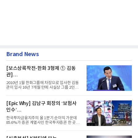
Brand News
[보스상륙작전-한화 3형제 ① 김동
관]
입사 16년 만에 수석부회장 … 경영승
2010년 1월 한화그룹에 차장으로 입사한 김동
계 ‘초읽기’
관이 입사 16년 7개월 만에 사실상 그룹 2인자
자리에 올랐다. 8월 1일자...
[Epic Why] 김남구 회장의 ‘보험사
인수’
발걸음이 신중해진 배경은?
한국투자금융지주의 올 1분기 순이익 가운데
85.6%가 증권 계열사인 한국투자증권 한 곳에
서 나왔다. 김남구 한국투자...