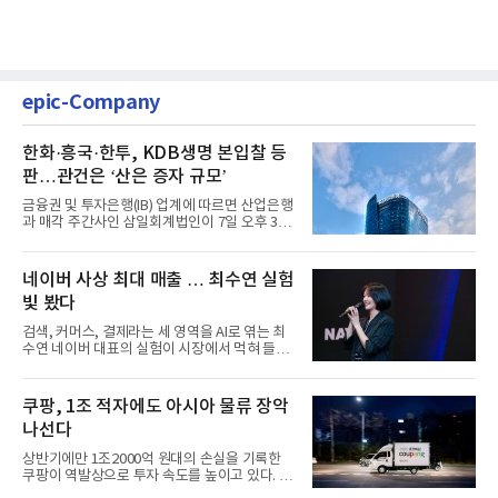
epic-Company
한화·흥국·한투, KDB생명 본입찰 등
판…관건은 ‘산은 증자 규모’
금융권 및 투자은행(IB) 업계에 따르면 산업은행
과 매각 주간사인 삼일회계법인이 7일 오후 3시
마감한 KDB생명보험 매...
네이버 사상 최대 매출 … 최수연 실험
빛 봤다
검색, 커머스, 결제라는 세 영역을 AI로 엮는 최
수연 네이버 대표의 실험이 시장에서 먹혀 들어
갔다. 이른바 '풀 퍼널...
쿠팡, 1조 적자에도 아시아 물류 장악
나선다
상반기에만 1조2000억 원대의 손실을 기록한
쿠팡이 역발상으로 투자 속도를 높이고 있다. 이
는 단기 수익보다 장기적...