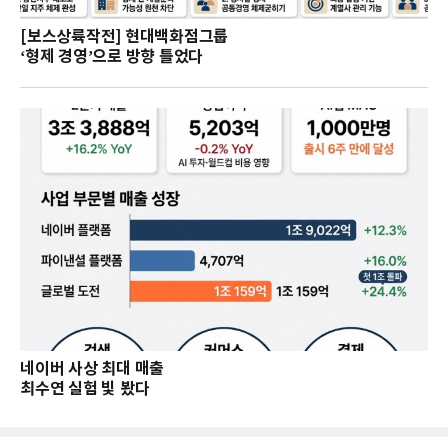
[보스상륙작전] 현대백화점그룹
‘형제 경영’으로 방향 틀었다
네이버 사상 최대 매출
최수연 실험 빛 봤다