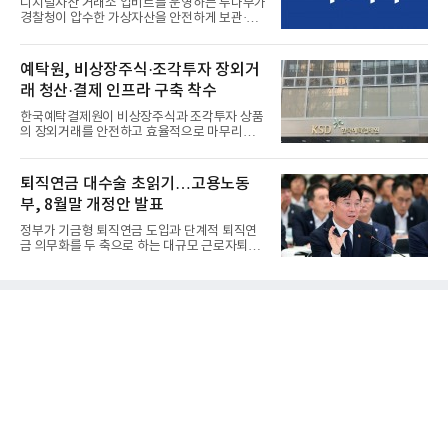
디지털자산 거래소 업비트를 운영하는 두나무가
경찰청이 압수한 가상자산을 안전하게 보관·관
리하는 전담 사업자로 ...
예탁원, 비상장주식·조각투자 장외거
래 청산·결제 인프라 구축 착수
한국예탁결제원이 비상장주식과 조각투자 상품
의 장외거래를 안전하고 효율적으로 마무리하기
위한 청산·결제 전용 인...
퇴직연금 대수술 초읽기…고용노동
부, 8월말 개정안 발표
정부가 기금형 퇴직연금 도입과 단계적 퇴직연
금 의무화를 두 축으로 하는 대규모 근로자퇴직
급여보장법(이하 근퇴법)...