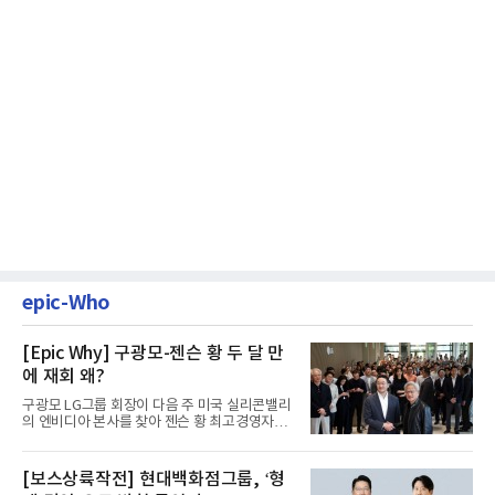
epic-Who
[Epic Why] 구광모-젠슨 황 두 달 만
에 재회 왜?
구광모 LG그룹 회장이 다음 주 미국 실리콘밸리
의 엔비디아 본사를 찾아 젠슨 황 최고경영자
(CEO)와 재회동한다. 지난...
[보스상륙작전] 현대백화점그룹, ‘형