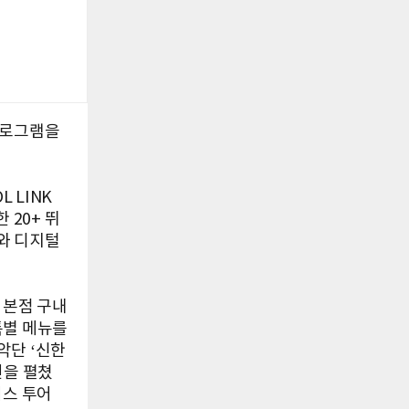
프로그램을
L LINK
 20+ 뛰
트와 디지털
 본점 구내
특별 메뉴를
악단 ‘신한
연을 펼쳤
퍼스 투어