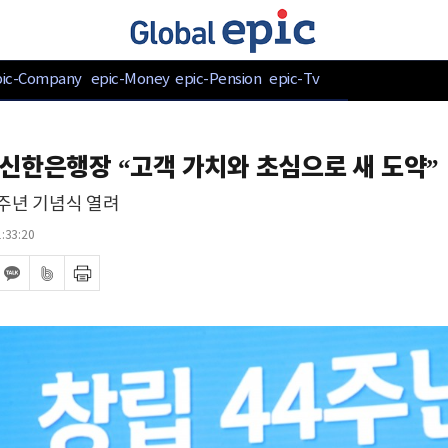
pic-Company
epic-Money
epic-Pension
epic-Tv
신한은행장 “고객 가치와 초심으로 새 도약”
4주년 기념식 열려
:33:20