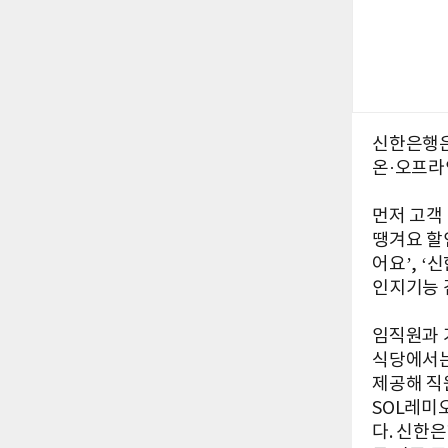
신한은행은
온·오프라
먼저 고객 
땡겨요 할인
어요’, 
인지기능 
임직원과 
식당에서는
제공해 직
SOL레미
다. 신한