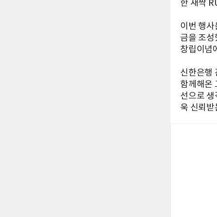
한 새싹 R
이번 행사
금을 조성
창립이념에
신한은행 
함께해온 
선으로 생
욱 신뢰받