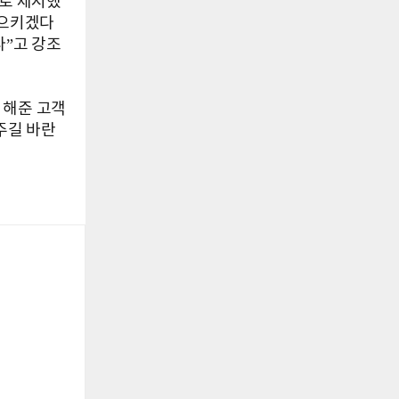
드로 제시했
일으키겠다
다”고 강조
 해준 고객
주길 바란