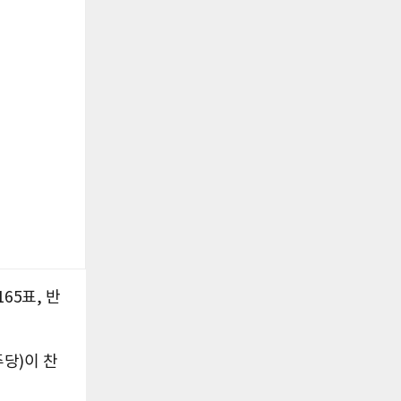
65표, 반
당)이 찬