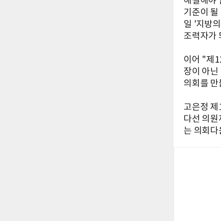
해결해야 
기준이 될
일 '지방
조력자가 
이어 "제
장이 아닌
의회를 만
고은정 제
다선 의원
는 의회다