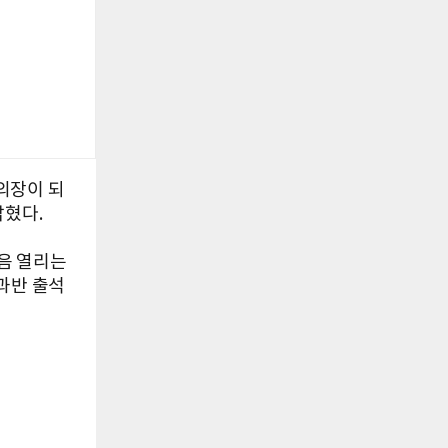
의장이 되
밝혔다.
음 열리는
과반 출석