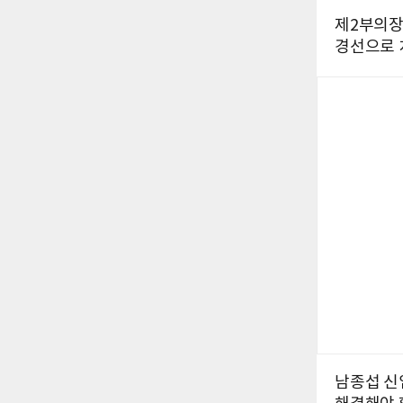
제2부의장
경선으로 
남종섭 신