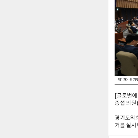
제12대 경기
[글로벌에
종섭 의원
경기도의회
거를 실시