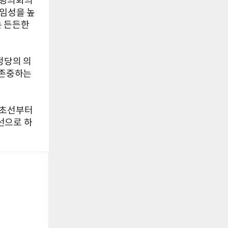
지방의회의
책임성을 높
는 든든한
정당의 의
 존중하는
 초선부터
선으로 하