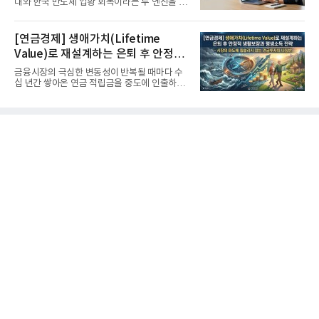
대와 한국 반도체 업황 회복이라는 두 엔진을 달
고 기록적인 강세장을...
[연금경제] 생애가치(Lifetime
Value)로 재설계하는 은퇴 후 안정적
생활보장과 평생소득 전략
금융시장의 극심한 변동성이 반복될 때마다 수
십 년간 쌓아온 연금 적립금을 중도에 인출하거
나, 장기 포트폴리오를 단...