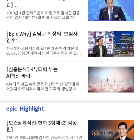
관]
입사 16년 만에 수석부회장 … 경영승
2010년 1월 한화그룹에 차장으로 입사한 김동
계 ‘초읽기’
관이 입사 16년 7개월 만에 사실상 그룹 2인자
자리에 올랐다. 8월 1일자...
[Epic Why] 김남구 회장의 ‘보험사
인수’
발걸음이 신중해진 배경은?
한국투자금융지주의 올 1분기 순이익 가운데
85.6%가 증권 계열사인 한국투자증권 한 곳에
서 나왔다. 김남구 한국투자...
[심층분석] K뷰티에 부는
AI혁신 바람
K뷰티 업계도 AI를 활용한 산업혁신 경쟁에 들
어갔다.아모레퍼시픽이 연구 특화 생성형 AI 플
랫폼 LEMON을 활용해 연구...
epic-Highlight
[보스상륙작전-한화 3형제 ② 김동
원]
입사 12년 만에 금융계열 수장 등극
2014년 한화그룹에 입사한 김동원이 입사 12년