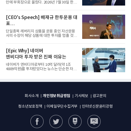
만에 부회장으로 올랐다. 2026년 7월 30일 한화
그룹이 발표하고 8월 1일...
[CEO's Speech] 배재규 한투운용 대
표
“개별종목 레버리지 투자 지금이라도
단일종목 레버리지 상품을 운용 중인 자산운용
멈춰라”
사의 수장이 해당 상품에 대한 투자를 멈출 것을
당부하는 이례적인 소신...
[Epic Why] 네이버
엔비디아 투자 받은 진짜 이유는
네이버가 엔비디아로부터 10억 달러(약 1조
4809억원)를 투자받았다는 뉴스는 단순한 자금
유치 소식이 아니다. 검색과...
개인정보취급방침
회사소개
기사제보
광고문의
청소년보호정책
이메일무단수집거부
인터넷신문윤리강령