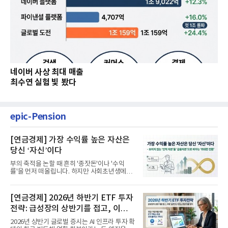
네이버 사상 최대 매출
최수연 실험 빛 봤다
epic-Pension
[연금경제] 가장 수익률 높은 자산은
당신 ‘자신’이다
부의 축적을 논할 때 흔히 '종잣돈'이나 '수익
률'을 먼저 떠올립니다. 하지만 사회초년생에게
가장 거대한 자산은 계좌...
[연금경제] 2026년 하반기 ETF 투자
전략: 급성장의 상반기를 접고, 이제
'실적'이 가르는 하반기를 맞다
2026년 상반기 글로벌 증시는 AI 인프라 투자 확