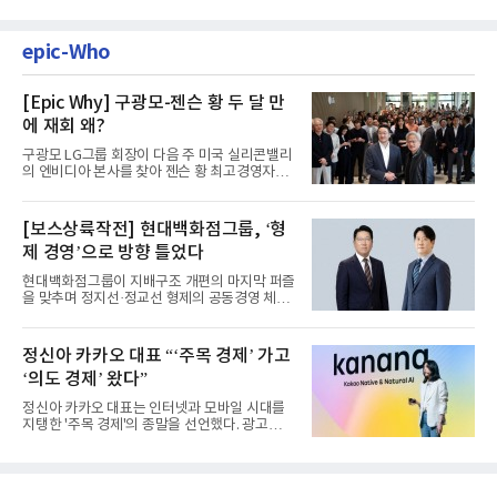
epic-Who
[Epic Why] 구광모-젠슨 황 두 달 만
에 재회 왜?
구광모 LG그룹 회장이 다음 주 미국 실리콘밸리
의 엔비디아 본사를 찾아 젠슨 황 최고경영자
(CEO)와 재회동한다. 지난...
[보스상륙작전] 현대백화점그룹, ‘형
제 경영’으로 방향 틀었다
현대백화점그룹이 지배구조 개편의 마지막 퍼즐
을 맞추며 정지선·정교선 형제의 공동경영 체제
를 사실상 굳혔다. 중간...
정신아 카카오 대표 “‘주목 경제’ 가고
‘의도 경제’ 왔다”
정신아 카카오 대표는 인터넷과 모바일 시대를
지탱한 '주목 경제'의 종말을 선언했다. 광고를
클릭하는 사용자의 눈길...