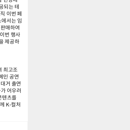
를 현장에
제공되는 테
직 이번 페
스에서는 임
께 판매하여
 이번 행사
을 제공하
며 최고조
 메인 공연
 대거 출연
화가 어우러
 콘텐츠를
께 K-컬처