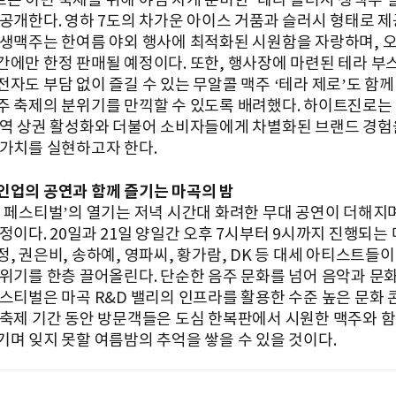
는 이번 축제를 위해 야심 차게 준비한 ‘테라 슬러시 생맥주’
 공개한다. 영하 7도의 차가운 아이스 거품과 슬러시 형태로 
 생맥주는 한여름 야외 행사에 최적화된 시원함을 자랑하며, 오
간에만 한정 판매될 예정이다. 또한, 행사장에 마련된 테라 부
전자도 부담 없이 즐길 수 있는 무알콜 맥주 ‘테라 제로’도 함
주 축제의 분위기를 만끽할 수 있도록 배려했다. 하이트진로는
지역 상권 활성화와 더불어 소비자들에게 차별화된 브랜드 경험
 가치를 실현하고자 한다.
인업의 공연과 함께 즐기는 마곡의 밤
어 페스티벌’의 열기는 저녁 시간대 화려한 무대 공연이 더해지
정이다. 20일과 21일 양일간 오후 7시부터 9시까지 진행되는
, 권은비, 송하예, 영파씨, 황가람, DK 등 대세 아티스트들이
분위기를 한층 끌어올린다. 단순한 음주 문화를 넘어 음악과 문
페스티벌은 마곡 R&D 밸리의 인프라를 활용한 수준 높은 문화
 축제 기간 동안 방문객들은 도심 한복판에서 시원한 맥주와 함
기며 잊지 못할 여름밤의 추억을 쌓을 수 있을 것이다.