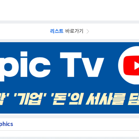
리스트
바로가기
phics