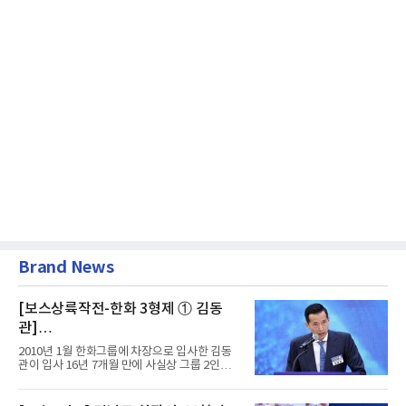
Brand News
[보스상륙작전-한화 3형제 ① 김동
관]
입사 16년 만에 수석부회장 … 경영승
2010년 1월 한화그룹에 차장으로 입사한 김동
계 ‘초읽기’
관이 입사 16년 7개월 만에 사실상 그룹 2인자
자리에 올랐다. 8월 1일자...