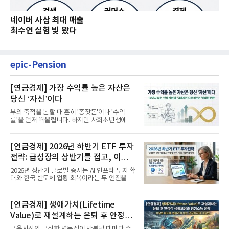
네이버 사상 최대 매출
최수연 실험 빛 봤다
epic-Pension
[연금경제] 가장 수익률 높은 자산은
당신 ‘자신’이다
부의 축적을 논할 때 흔히 '종잣돈'이나 '수익
률'을 먼저 떠올립니다. 하지만 사회초년생에게
가장 거대한 자산은 계좌...
[연금경제] 2026년 하반기 ETF 투자
전략: 급성장의 상반기를 접고, 이제
'실적'이 가르는 하반기를 맞다
2026년 상반기 글로벌 증시는 AI 인프라 투자 확
대와 한국 반도체 업황 회복이라는 두 엔진을 달
고 기록적인 강세장을...
[연금경제] 생애가치(Lifetime
Value)로 재설계하는 은퇴 후 안정적
생활보장과 평생소득 전략