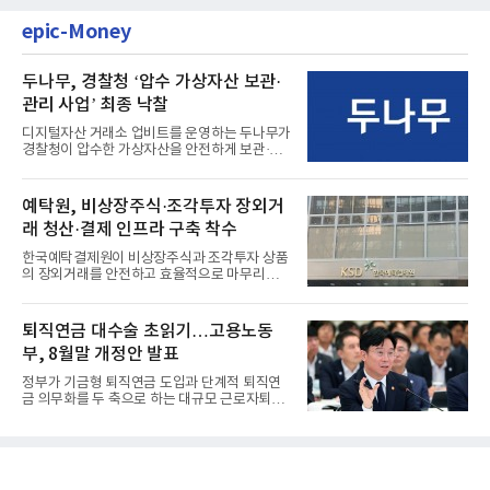
epic-Money
두나무, 경찰청 ‘압수 가상자산 보관·
관리 사업’ 최종 낙찰
디지털자산 거래소 업비트를 운영하는 두나무가
경찰청이 압수한 가상자산을 안전하게 보관·관
리하는 전담 사업자로 ...
예탁원, 비상장주식·조각투자 장외거
래 청산·결제 인프라 구축 착수
한국예탁결제원이 비상장주식과 조각투자 상품
의 장외거래를 안전하고 효율적으로 마무리하기
위한 청산·결제 전용 인...
퇴직연금 대수술 초읽기…고용노동
부, 8월말 개정안 발표
정부가 기금형 퇴직연금 도입과 단계적 퇴직연
금 의무화를 두 축으로 하는 대규모 근로자퇴직
급여보장법(이하 근퇴법)...