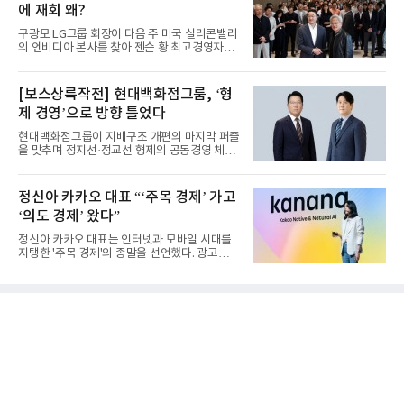
에 재회 왜?
구광모 LG그룹 회장이 다음 주 미국 실리콘밸리
의 엔비디아 본사를 찾아 젠슨 황 최고경영자
(CEO)와 재회동한다. 지난...
[보스상륙작전] 현대백화점그룹, ‘형
제 경영’으로 방향 틀었다
현대백화점그룹이 지배구조 개편의 마지막 퍼즐
을 맞추며 정지선·정교선 형제의 공동경영 체제
를 사실상 굳혔다. 중간...
정신아 카카오 대표 “‘주목 경제’ 가고
‘의도 경제’ 왔다”
정신아 카카오 대표는 인터넷과 모바일 시대를
지탱한 '주목 경제'의 종말을 선언했다. 광고를
클릭하는 사용자의 눈길...