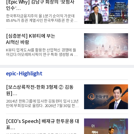
[Epic Why] 김남구 회장의 ‘보험사
인수’
발걸음이 신중해진 배경은?
한국투자금융지주의 올 1분기 순이익 가운데
85.6%가 증권 계열사인 한국투자증권 한 곳에
서 나왔다. 김남구 한국투자...
[심층분석] K뷰티에 부는
AI혁신 바람
K뷰티 업계도 AI를 활용한 산업혁신 경쟁에 들
어갔다.아모레퍼시픽이 연구 특화 생성형 AI 플
랫폼 LEMON을 활용해 연구...
epic-Highlight
[보스상륙작전-한화 3형제 ② 김동
원]
입사 12년 만에 금융계열 수장 등극
2014년 한화그룹에 입사한 김동원이 입사 12년
만에 부회장으로 올랐다. 2026년 7월 30일 한화
그룹이 발표하고 8월 1일...
[CEO's Speech] 배재규 한투운용 대
표
“개별종목 레버리지 투자 지금이라도