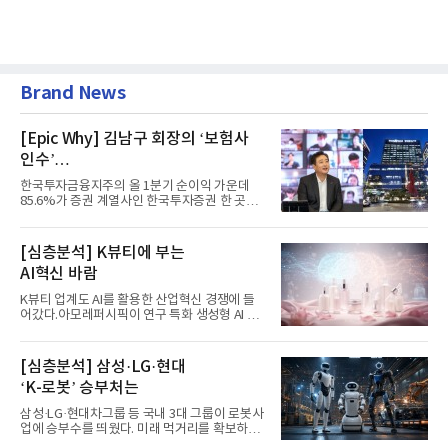
Brand News
[Epic Why] 김남구 회장의 ‘보험사
인수’
발걸음이 신중해진 배경은?
한국투자금융지주의 올 1분기 순이익 가운데
85.6%가 증권 계열사인 한국투자증권 한 곳에
서 나왔다. 김남구 한국투자...
[심층분석] K뷰티에 부는
AI혁신 바람
K뷰티 업계도 AI를 활용한 산업혁신 경쟁에 들
어갔다.아모레퍼시픽이 연구 특화 생성형 AI 플
랫폼 LEMON을 활용해 연구...
[심층분석] 삼성·LG·현대
‘K-로봇’ 승부처는
삼성·LG·현대차그룹 등 국내 3대 그룹이 로봇사
업에 승부수를 띄웠다. 미래 먹거리를 확보하기
위해 전담 조직을 출...