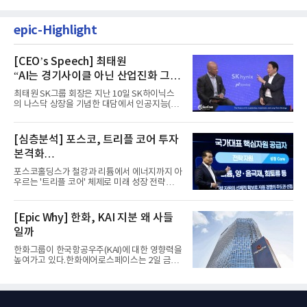
epic-Highlight
[CEO’s Speech] 최태원
“AI는 경기사이클 아닌 산업진화 그
자체”
최태원 SK그룹 회장은 지난 10일 SK하이닉스
의 나스닥 상장을 기념한 대담에서 인공지능(AI)
을 "일시적인 경기 사이클...
[심층분석] 포스코, 트리플 코어 투자
본격화
16조7천억원 투자 재원 마련 전략은?
포스코홀딩스가 철강과 리튬에서 에너지까지 아
우르는 '트리플 코어' 체제로 미래 성장 전략을
재편한다. 2028년까지 ...
[Epic Why] 한화, KAI 지분 왜 사들
일까
한화그룹이 한국항공우주(KAI)에 대한 영향력을
높여가고 있다.한화에어로스페이스는 2일 금융
감독원 전자공시시스템을...