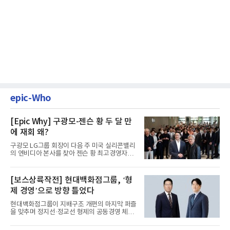
epic-Who
[Epic Why] 구광모-젠슨 황 두 달 만
에 재회 왜?
구광모 LG그룹 회장이 다음 주 미국 실리콘밸리
의 엔비디아 본사를 찾아 젠슨 황 최고경영자
(CEO)와 재회동한다. 지난...
[보스상륙작전] 현대백화점그룹, ‘형
제 경영’으로 방향 틀었다
현대백화점그룹이 지배구조 개편의 마지막 퍼즐
을 맞추며 정지선·정교선 형제의 공동경영 체제
를 사실상 굳혔다. 중간...