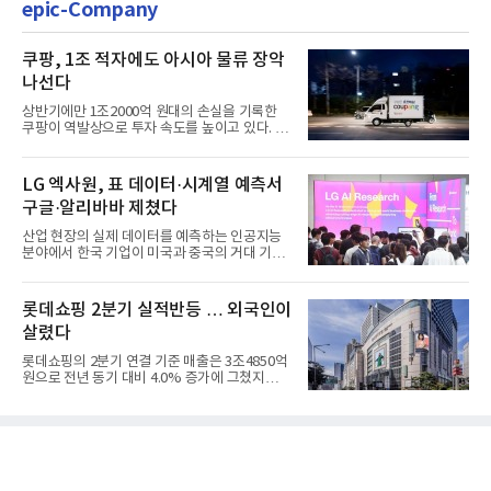
epic-Company
쿠팡, 1조 적자에도 아시아 물류 장악
나선다
상반기에만 1조2000억 원대의 손실을 기록한
쿠팡이 역발상으로 투자 속도를 높이고 있다. 이
는 단기 수익보다 장기적...
LG 엑사원, 표 데이터·시계열 예측서
구글·알리바바 제쳤다
산업 현장의 실제 데이터를 예측하는 인공지능
분야에서 한국 기업이 미국과 중국의 거대 기술
기업들을 제치고 세계 ...
롯데쇼핑 2분기 실적반등 … 외국인이
살렸다
롯데쇼핑의 2분기 연결 기준 매출은 3조4850억
원으로 전년 동기 대비 4.0% 증가에 그쳤지만,
영업이익은 899억원으로 ...