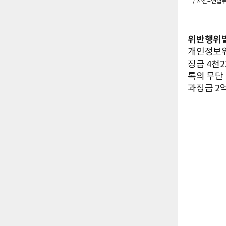
/ 사진=연합
위반행위별
개인정보위
징금 4천2
록의 무단
과징금 2