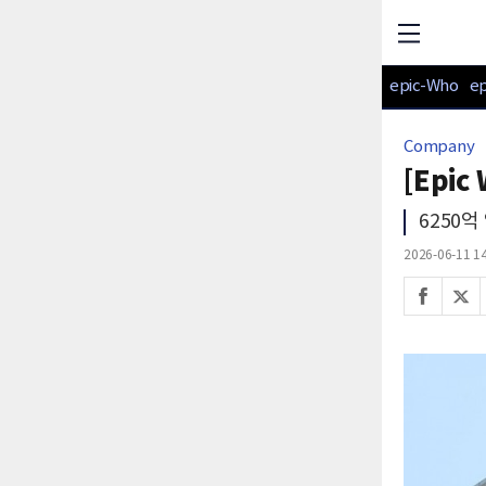
epic-Who
e
Company
[Epic
6250
2026-06-11 14