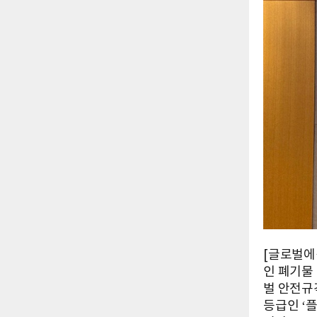
[글로벌에
인 폐기물
벌 안전규격
등급인 ‘