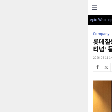
epic-Who
e
Company
롯데칠성
티넘’ 
2026-06-11 14