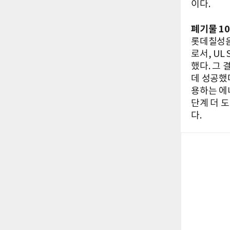
이다.
폐기물 10
롯데칠성음
로서, UL
했다. 그 
데 성공했
용하는 에
단계 더 
다.