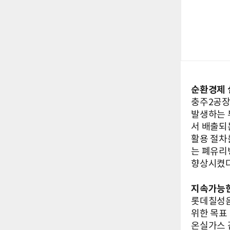
순환경제 
충주2공장
발생하는 
서 배출되
활용 절차
는 폐유리
향상시켰다
지속가능한
롯데칠성음
위한 목표
온실가스 