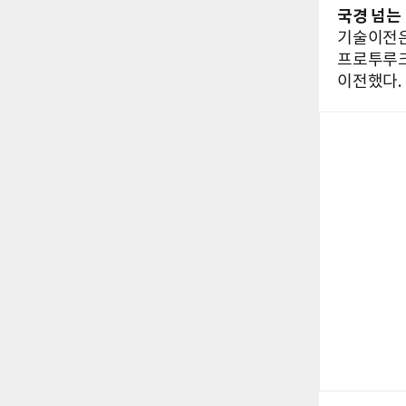
국경 넘는
기술이전은
프로투루크에
이전했다.