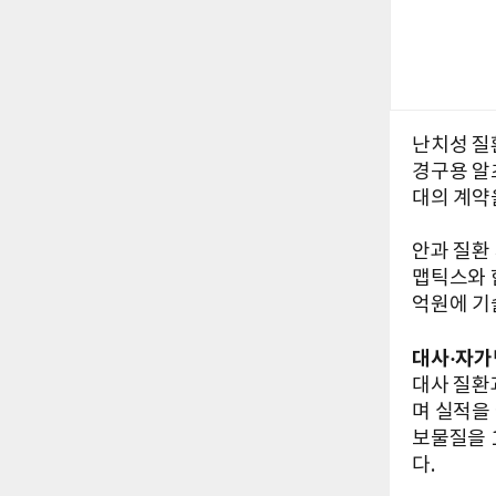
난치성 질
경구용 알
대의 계약
안과 질환
맵틱스와 
억원에 기
대사·자가
대사 질환
며 실적을
보물질을 
다.