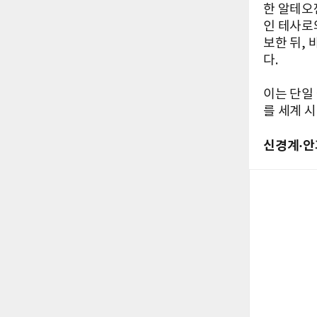
한 알테오
인 테사로
보한 뒤,
다.
이는 단일
를 세계 
신경계·안