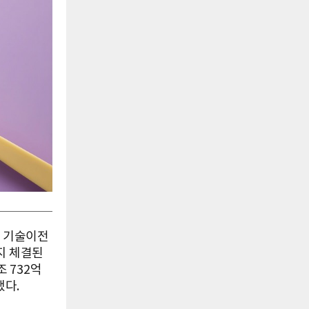
벌 기술이전
지 체결된
 732억
했다.