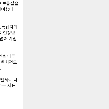
 후보물질을
기여했다.
GC녹십자의
을 인정받
 넘어 기업
전을 이루
의 벤처펀드
.
개발까지 다
주는 지표