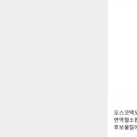
오스코텍도
면역혈소판
후보물질에