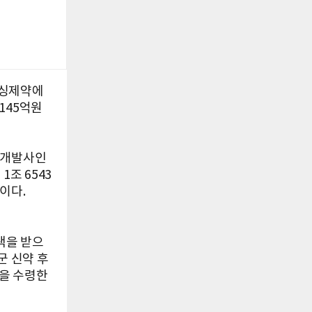
푸싱제약에
145억원
동개발사인
조 6543
이다.
택을 받으
군 신약 후
원을 수령한