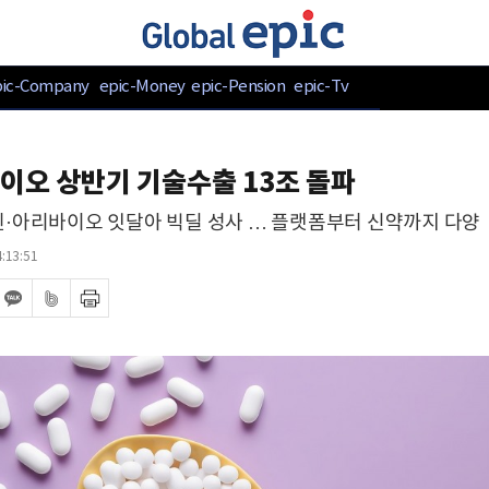
pic-Company
epic-Money
epic-Pension
epic-Tv
이오 상반기 기술수출 13조 돌파
·아리바이오 잇달아 빅딜 성사 … 플랫폼부터 신약까지 다양
:13:51