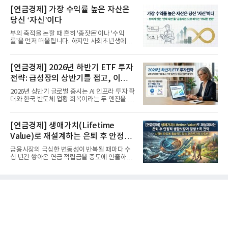
[연금경제] 가장 수익률 높은 자산은
당신 ‘자신’이다
부의 축적을 논할 때 흔히 '종잣돈'이나 '수익
률'을 먼저 떠올립니다. 하지만 사회초년생에게
가장 거대한 자산은 계좌...
[연금경제] 2026년 하반기 ETF 투자
전략: 급성장의 상반기를 접고, 이제
'실적'이 가르는 하반기를 맞다
2026년 상반기 글로벌 증시는 AI 인프라 투자 확
대와 한국 반도체 업황 회복이라는 두 엔진을 달
고 기록적인 강세장을...
[연금경제] 생애가치(Lifetime
Value)로 재설계하는 은퇴 후 안정적
생활보장과 평생소득 전략
금융시장의 극심한 변동성이 반복될 때마다 수
십 년간 쌓아온 연금 적립금을 중도에 인출하거
나, 장기 포트폴리오를 단...