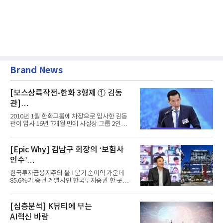
Brand News
[보스상륙작전-한화 3형제 ① 김동
관]
입사 16년 만에 수석부회장 … 경영승
2010년 1월 한화그룹에 차장으로 입사한 김동
계 ‘초읽기’
관이 입사 16년 7개월 만에 사실상 그룹 2인자
자리에 올랐다. 8월 1일자...
[Epic Why] 김남구 회장의 ‘보험사
인수’
발걸음이 신중해진 배경은?
한국투자금융지주의 올 1분기 순이익 가운데
85.6%가 증권 계열사인 한국투자증권 한 곳에
서 나왔다. 김남구 한국투자...
[심층분석] K뷰티에 부는
AI혁신 바람