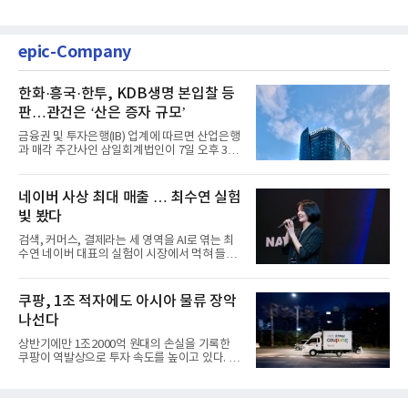
epic-Company
한화·흥국·한투, KDB생명 본입찰 등
판…관건은 ‘산은 증자 규모’
금융권 및 투자은행(IB) 업계에 따르면 산업은행
과 매각 주간사인 삼일회계법인이 7일 오후 3시
마감한 KDB생명보험 매...
네이버 사상 최대 매출 … 최수연 실험
빛 봤다
검색, 커머스, 결제라는 세 영역을 AI로 엮는 최
수연 네이버 대표의 실험이 시장에서 먹혀 들어
갔다. 이른바 '풀 퍼널...
쿠팡, 1조 적자에도 아시아 물류 장악
나선다
상반기에만 1조2000억 원대의 손실을 기록한
쿠팡이 역발상으로 투자 속도를 높이고 있다. 이
는 단기 수익보다 장기적...