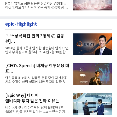
K뷰티 업계도 AI를 활용한 산업혁신 경쟁에 들
어갔다.아모레퍼시픽이 연구 특화 생성형 AI 플
랫폼 LEMON을 활용해 연구...
epic-Highlight
[보스상륙작전-한화 3형제 ② 김동
원]
입사 12년 만에 금융계열 수장 등극
2014년 한화그룹에 입사한 김동원이 입사 12년
만에 부회장으로 올랐다. 2026년 7월 30일 한화
그룹이 발표하고 8월 1일...
[CEO's Speech] 배재규 한투운용 대
표
“개별종목 레버리지 투자 지금이라도
단일종목 레버리지 상품을 운용 중인 자산운용
멈춰라”
사의 수장이 해당 상품에 대한 투자를 멈출 것을
당부하는 이례적인 소신...
[Epic Why] 네이버
엔비디아 투자 받은 진짜 이유는
네이버가 엔비디아로부터 10억 달러(약 1조
4809억원)를 투자받았다는 뉴스는 단순한 자금
유치 소식이 아니다. 검색과...