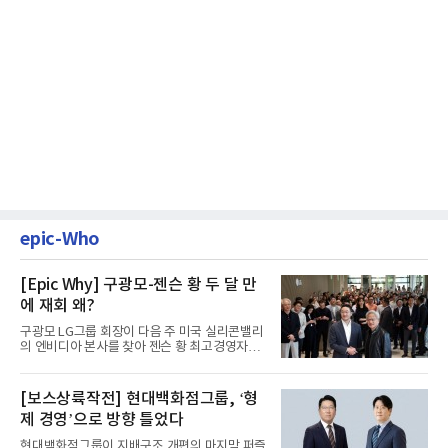
epic-Who
[Epic Why] 구광모-젠슨 황 두 달 만
에 재회 왜?
구광모 LG그룹 회장이 다음 주 미국 실리콘밸리
의 엔비디아 본사를 찾아 젠슨 황 최고경영자
(CEO)와 재회동한다. 지난...
[보스상륙작전] 현대백화점그룹, ‘형
제 경영’으로 방향 틀었다
현대백화점그룹이 지배구조 개편의 마지막 퍼즐