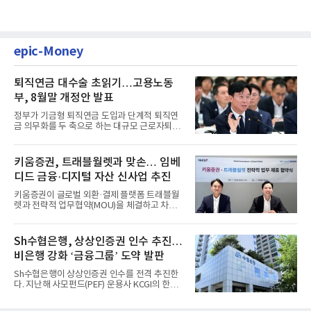
epic-Money
퇴직연금 대수술 초읽기…고용노동
부, 8월말 개정안 발표
정부가 기금형 퇴직연금 도입과 단계적 퇴직연
금 의무화를 두 축으로 하는 대규모 근로자퇴직
급여보장법(이하 근퇴법)...
키움증권, 트래블월렛과 맞손… 임베
디드 금융·디지털 자산 신사업 추진
키움증권이 글로벌 외환·결제 플랫폼 트래블월
렛과 전략적 업무협약(MOU)을 체결하고 차세
대 디지털 금융 시장 선점에...
Sh수협은행, 상상인증권 인수 추진…
비은행 강화 ‘금융그룹’ 도약 발판
Sh수협은행이 상상인증권 인수를 전격 추진한
다. 지난해 사모펀드(PEF) 운용사 KCGI의 한양
증권 인수 이후 약 1년 만에...