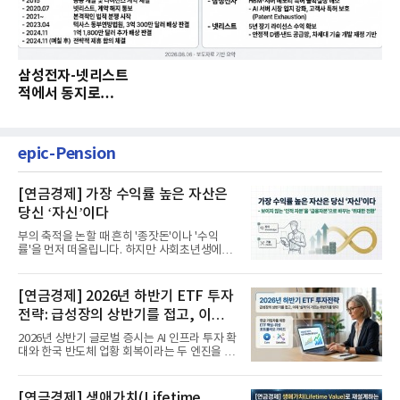
삼성전자-넷리스트
적에서 동지로…
epic-Pension
[연금경제] 가장 수익률 높은 자산은
당신 ‘자신’이다
부의 축적을 논할 때 흔히 '종잣돈'이나 '수익
률'을 먼저 떠올립니다. 하지만 사회초년생에게
가장 거대한 자산은 계좌...
[연금경제] 2026년 하반기 ETF 투자
전략: 급성장의 상반기를 접고, 이제
'실적'이 가르는 하반기를 맞다
2026년 상반기 글로벌 증시는 AI 인프라 투자 확
대와 한국 반도체 업황 회복이라는 두 엔진을 달
고 기록적인 강세장을...
[연금경제] 생애가치(Lifetime