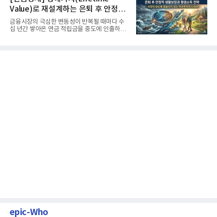
Value)로 재설계하는 은퇴 후 안정적
생활보장과 평생소득 전략
금융시장의 극심한 변동성이 반복될 때마다 수
십 년간 쌓아온 연금 적립금을 중도에 인출하거
나, 장기 포트폴리오를 단...
epic-Who