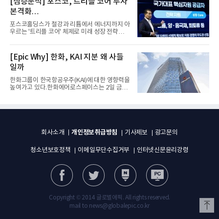
[심층분석] 포스코, 트리플 코어 투자
본격화
16조7천억원 투자 재원 마련 전략은?
포스코홀딩스가 철강과 리튬에서 에너지까지 아
우르는 '트리플 코어' 체제로 미래 성장 전략을
재편한다. 2028년까지 ...
[Epic Why] 한화, KAI 지분 왜 사들
일까
한화그룹이 한국항공우주(KAI)에 대한 영향력을
높여가고 있다.한화에어로스페이스는 2일 금융
감독원 전자공시시스템을...
개인정보취급방침
회사소개
기사제보
광고문의
청소년보호정책
이메일무단수집거부
인터넷신문윤리강령
Copyright © 2014 글로벌에픽. All rights reserved.
mail to news@globalepic.co.kr