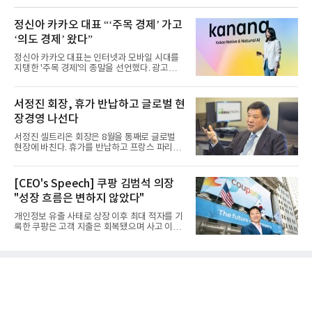
정신아 카카오 대표 “‘주목 경제’ 가고
‘의도 경제’ 왔다”
정신아 카카오 대표는 인터넷과 모바일 시대를
지탱한 '주목 경제'의 종말을 선언했다. 광고를
클릭하는 사용자의 눈길...
서정진 회장, 휴가 반납하고 글로벌 현
장경영 나선다
서정진 셀트리온 회장은 8월을 통째로 글로벌
현장에 바친다. 휴가를 반납하고 프랑스 파리에
서 출발해 유럽 전역을 거...
[CEO's Speech] 쿠팡 김범석 의장
"성장 흐름은 변하지 않았다"
개인정보 유출 사태로 상장 이후 최대 적자를 기
록한 쿠팡은 고객 지출은 회복됐으며 사고 이전
과 같은 성장흐름으로 ...