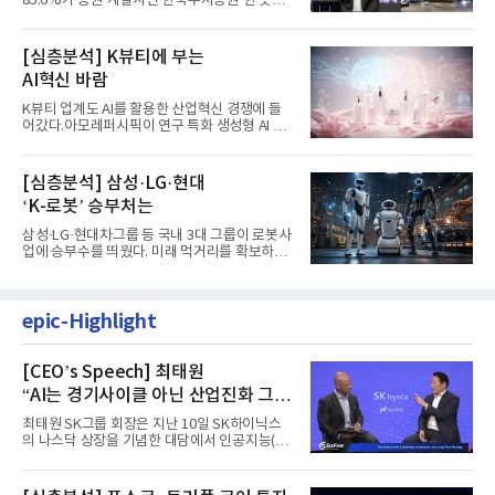
85.6%가 증권 계열사인 한국투자증권 한 곳에
서 나왔다. 김남구 한국투자...
[심층분석] K뷰티에 부는
AI혁신 바람
K뷰티 업계도 AI를 활용한 산업혁신 경쟁에 들
어갔다.아모레퍼시픽이 연구 특화 생성형 AI 플
랫폼 LEMON을 활용해 연구...
[심층분석] 삼성·LG·현대
‘K-로봇’ 승부처는
삼성·LG·현대차그룹 등 국내 3대 그룹이 로봇사
업에 승부수를 띄웠다. 미래 먹거리를 확보하기
위해 전담 조직을 출...
epic-Highlight
[CEO’s Speech] 최태원
“AI는 경기사이클 아닌 산업진화 그
자체”
최태원 SK그룹 회장은 지난 10일 SK하이닉스
의 나스닥 상장을 기념한 대담에서 인공지능(AI)
을 "일시적인 경기 사이클...