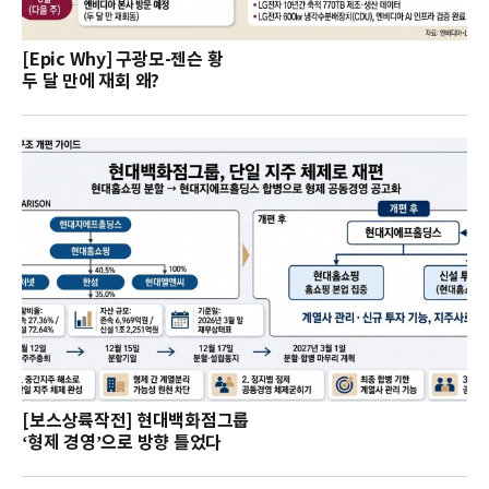
[Epic Why] 구광모-젠슨 황
두 달 만에 재회 왜?
[보스상륙작전] 현대백화점그룹
‘형제 경영’으로 방향 틀었다