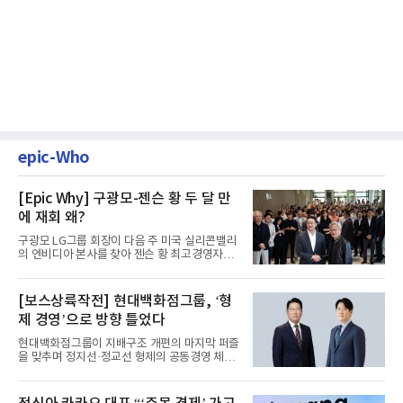
epic-Who
[Epic Why] 구광모-젠슨 황 두 달 만
에 재회 왜?
구광모 LG그룹 회장이 다음 주 미국 실리콘밸리
의 엔비디아 본사를 찾아 젠슨 황 최고경영자
(CEO)와 재회동한다. 지난...
[보스상륙작전] 현대백화점그룹, ‘형
제 경영’으로 방향 틀었다
현대백화점그룹이 지배구조 개편의 마지막 퍼즐
을 맞추며 정지선·정교선 형제의 공동경영 체제
를 사실상 굳혔다. 중간...