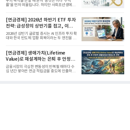
부의 축적을 논할 때 흔히 '종잣돈'이나 '수익
률'을 먼저 떠올립니다. 하지만 사회초년생에게
가장 거대한 자산은 계좌...
[연금경제] 2026년 하반기 ETF 투자
전략: 급성장의 상반기를 접고, 이제
'실적'이 가르는 하반기를 맞다
2026년 상반기 글로벌 증시는 AI 인프라 투자 확
대와 한국 반도체 업황 회복이라는 두 엔진을 달
고 기록적인 강세장을...
[연금경제] 생애가치(Lifetime
Value)로 재설계하는 은퇴 후 안정적
생활보장과 평생소득 전략
금융시장의 극심한 변동성이 반복될 때마다 수
십 년간 쌓아온 연금 적립금을 중도에 인출하거
나, 장기 포트폴리오를 단...