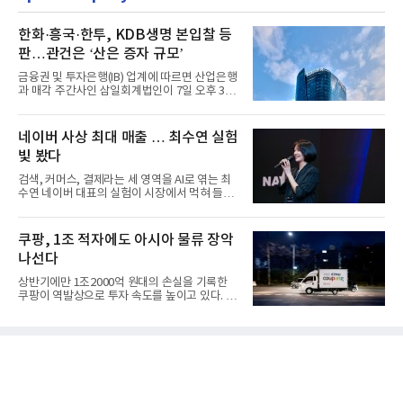
한화·흥국·한투, KDB생명 본입찰 등
판…관건은 ‘산은 증자 규모’
금융권 및 투자은행(IB) 업계에 따르면 산업은행
과 매각 주간사인 삼일회계법인이 7일 오후 3시
마감한 KDB생명보험 매...
네이버 사상 최대 매출 … 최수연 실험
빛 봤다
검색, 커머스, 결제라는 세 영역을 AI로 엮는 최
수연 네이버 대표의 실험이 시장에서 먹혀 들어
갔다. 이른바 '풀 퍼널...
쿠팡, 1조 적자에도 아시아 물류 장악
나선다
상반기에만 1조2000억 원대의 손실을 기록한
쿠팡이 역발상으로 투자 속도를 높이고 있다. 이
는 단기 수익보다 장기적...