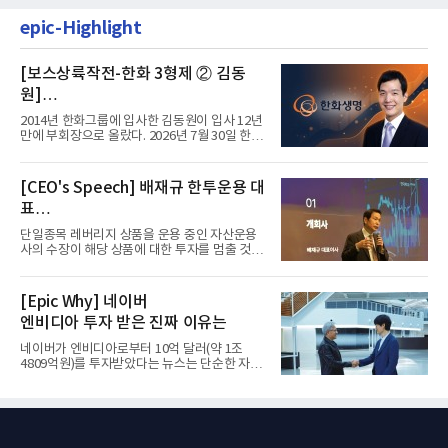
epic-Highlight
[보스상륙작전-한화 3형제 ② 김동
원]
입사 12년 만에 금융계열 수장 등극
2014년 한화그룹에 입사한 김동원이 입사 12년
만에 부회장으로 올랐다. 2026년 7월 30일 한화
그룹이 발표하고 8월 1일...
[CEO's Speech] 배재규 한투운용 대
표
“개별종목 레버리지 투자 지금이라도
단일종목 레버리지 상품을 운용 중인 자산운용
멈춰라”
사의 수장이 해당 상품에 대한 투자를 멈출 것을
당부하는 이례적인 소신...
[Epic Why] 네이버
엔비디아 투자 받은 진짜 이유는
네이버가 엔비디아로부터 10억 달러(약 1조
4809억원)를 투자받았다는 뉴스는 단순한 자금
유치 소식이 아니다. 검색과...