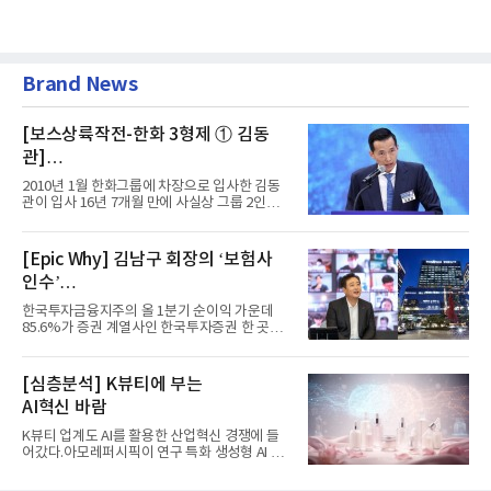
Brand News
[보스상륙작전-한화 3형제 ① 김동
관]
입사 16년 만에 수석부회장 … 경영승
2010년 1월 한화그룹에 차장으로 입사한 김동
계 ‘초읽기’
관이 입사 16년 7개월 만에 사실상 그룹 2인자
자리에 올랐다. 8월 1일자...
[Epic Why] 김남구 회장의 ‘보험사
인수’
발걸음이 신중해진 배경은?
한국투자금융지주의 올 1분기 순이익 가운데
85.6%가 증권 계열사인 한국투자증권 한 곳에
서 나왔다. 김남구 한국투자...
[심층분석] K뷰티에 부는
AI혁신 바람
K뷰티 업계도 AI를 활용한 산업혁신 경쟁에 들
어갔다.아모레퍼시픽이 연구 특화 생성형 AI 플
랫폼 LEMON을 활용해 연구...