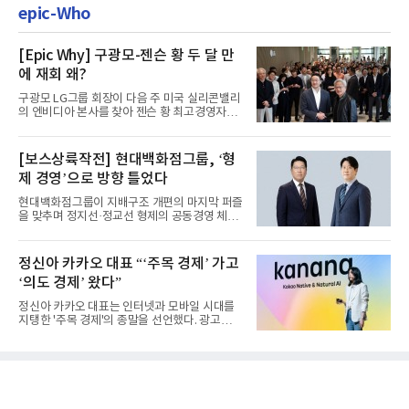
epic-Who
[Epic Why] 구광모-젠슨 황 두 달 만
에 재회 왜?
구광모 LG그룹 회장이 다음 주 미국 실리콘밸리
의 엔비디아 본사를 찾아 젠슨 황 최고경영자
(CEO)와 재회동한다. 지난...
[보스상륙작전] 현대백화점그룹, ‘형
제 경영’으로 방향 틀었다
현대백화점그룹이 지배구조 개편의 마지막 퍼즐
을 맞추며 정지선·정교선 형제의 공동경영 체제
를 사실상 굳혔다. 중간...
정신아 카카오 대표 “‘주목 경제’ 가고
‘의도 경제’ 왔다”
정신아 카카오 대표는 인터넷과 모바일 시대를
지탱한 '주목 경제'의 종말을 선언했다. 광고를
클릭하는 사용자의 눈길...