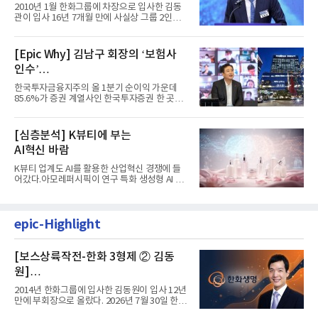
입사 16년 만에 수석부회장 … 경영승
2010년 1월 한화그룹에 차장으로 입사한 김동
계 ‘초읽기’
관이 입사 16년 7개월 만에 사실상 그룹 2인자
자리에 올랐다. 8월 1일자...
[Epic Why] 김남구 회장의 ‘보험사
인수’
발걸음이 신중해진 배경은?
한국투자금융지주의 올 1분기 순이익 가운데
85.6%가 증권 계열사인 한국투자증권 한 곳에
서 나왔다. 김남구 한국투자...
[심층분석] K뷰티에 부는
AI혁신 바람
K뷰티 업계도 AI를 활용한 산업혁신 경쟁에 들
어갔다.아모레퍼시픽이 연구 특화 생성형 AI 플
랫폼 LEMON을 활용해 연구...
epic-Highlight
[보스상륙작전-한화 3형제 ② 김동
원]
입사 12년 만에 금융계열 수장 등극
2014년 한화그룹에 입사한 김동원이 입사 12년
만에 부회장으로 올랐다. 2026년 7월 30일 한화
그룹이 발표하고 8월 1일...