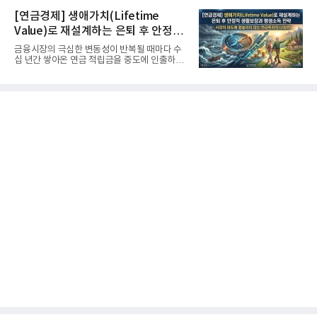
[연금경제] 생애가치(Lifetime
Value)로 재설계하는 은퇴 후 안정적
생활보장과 평생소득 전략
금융시장의 극심한 변동성이 반복될 때마다 수
십 년간 쌓아온 연금 적립금을 중도에 인출하거
나, 장기 포트폴리오를 단...