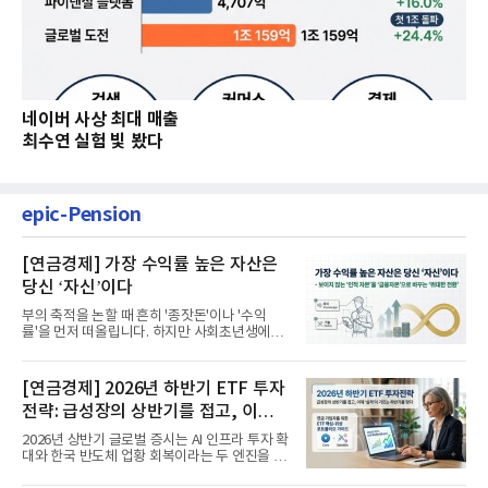
네이버 사상 최대 매출
최수연 실험 빛 봤다
epic-Pension
[연금경제] 가장 수익률 높은 자산은
당신 ‘자신’이다
부의 축적을 논할 때 흔히 '종잣돈'이나 '수익
률'을 먼저 떠올립니다. 하지만 사회초년생에게
가장 거대한 자산은 계좌...
[연금경제] 2026년 하반기 ETF 투자
전략: 급성장의 상반기를 접고, 이제
'실적'이 가르는 하반기를 맞다
2026년 상반기 글로벌 증시는 AI 인프라 투자 확
대와 한국 반도체 업황 회복이라는 두 엔진을 달
고 기록적인 강세장을...