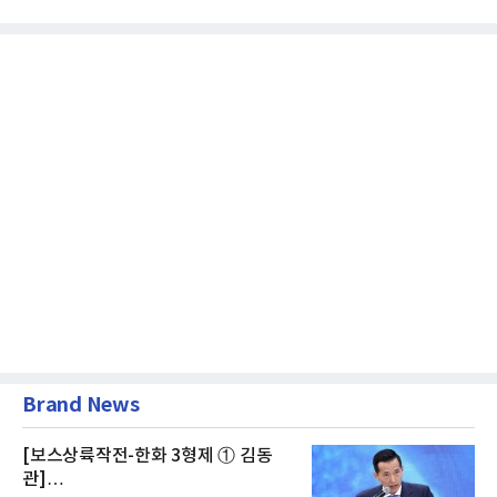
급여보장법(이하 근퇴법)...
Brand News
[보스상륙작전-한화 3형제 ① 김동
관]