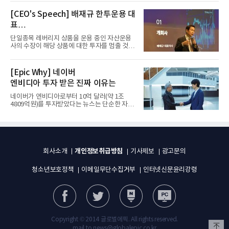
[CEO's Speech] 배재규 한투운용 대
표
“개별종목 레버리지 투자 지금이라도
단일종목 레버리지 상품을 운용 중인 자산운용
멈춰라”
사의 수장이 해당 상품에 대한 투자를 멈출 것을
당부하는 이례적인 소신...
[Epic Why] 네이버
엔비디아 투자 받은 진짜 이유는
네이버가 엔비디아로부터 10억 달러(약 1조
4809억원)를 투자받았다는 뉴스는 단순한 자금
유치 소식이 아니다. 검색과...
개인정보취급방침
회사소개
기사제보
광고문의
청소년보호정책
이메일무단수집거부
인터넷신문윤리강령
Copyright © 2014 글로벌에픽. All rights reserved.
mail to news@globalepic.co.kr