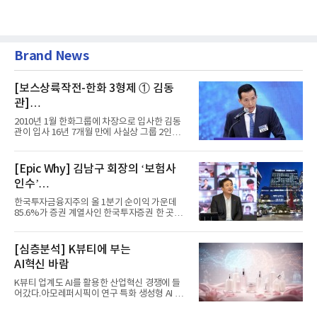
Brand News
[보스상륙작전-한화 3형제 ① 김동
관]
입사 16년 만에 수석부회장 … 경영승
2010년 1월 한화그룹에 차장으로 입사한 김동
계 ‘초읽기’
관이 입사 16년 7개월 만에 사실상 그룹 2인자
자리에 올랐다. 8월 1일자...
[Epic Why] 김남구 회장의 ‘보험사
인수’
발걸음이 신중해진 배경은?
한국투자금융지주의 올 1분기 순이익 가운데
85.6%가 증권 계열사인 한국투자증권 한 곳에
서 나왔다. 김남구 한국투자...
[심층분석] K뷰티에 부는
AI혁신 바람
K뷰티 업계도 AI를 활용한 산업혁신 경쟁에 들
어갔다.아모레퍼시픽이 연구 특화 생성형 AI 플
랫폼 LEMON을 활용해 연구...