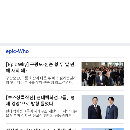
epic-Who
[Epic Why] 구광모-젠슨 황 두 달 만
에 재회 왜?
구광모 LG그룹 회장이 다음 주 미국 실리콘밸리
의 엔비디아 본사를 찾아 젠슨 황 최고경영자
(CEO)와 재회동한다. 지난...
[보스상륙작전] 현대백화점그룹, ‘형
제 경영’으로 방향 틀었다
현대백화점그룹이 지배구조 개편의 마지막 퍼즐
을 맞추며 정지선·정교선 형제의 공동경영 체제
를 사실상 굳혔다. 중간...