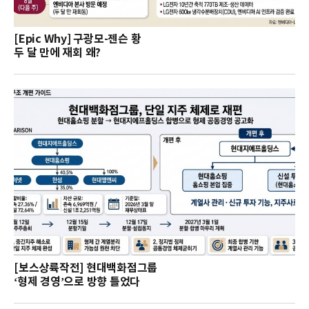
[Epic Why] 구광모-젠슨 황
두 달 만에 재회 왜?
[보스상륙작전] 현대백화점그룹
‘형제 경영’으로 방향 틀었다