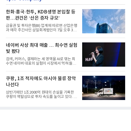
한화·흥국·한투, KDB생명 본입찰 등
판…관건은 ‘산은 증자 규모’
금융권 및 투자은행(IB) 업계에 따르면 산업은행
과 매각 주간사인 삼일회계법인이 7일 오후 3시
마감한 KDB생명보험 매...
네이버 사상 최대 매출 … 최수연 실험
빛 봤다
검색, 커머스, 결제라는 세 영역을 AI로 엮는 최
수연 네이버 대표의 실험이 시장에서 먹혀 들어
갔다. 이른바 '풀 퍼널...
쿠팡, 1조 적자에도 아시아 물류 장악
나선다
상반기에만 1조2000억 원대의 손실을 기록한
쿠팡이 역발상으로 투자 속도를 높이고 있다. 이
는 단기 수익보다 장기적...