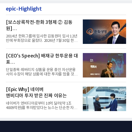
epic-Highlight
[보스상륙작전-한화 3형제 ② 김동
원]
입사 12년 만에 금융계열 수장 등극
2014년 한화그룹에 입사한 김동원이 입사 12년
만에 부회장으로 올랐다. 2026년 7월 30일 한화
그룹이 발표하고 8월 1일...
[CEO's Speech] 배재규 한투운용 대
표
“개별종목 레버리지 투자 지금이라도
단일종목 레버리지 상품을 운용 중인 자산운용
멈춰라”
사의 수장이 해당 상품에 대한 투자를 멈출 것을
당부하는 이례적인 소신...
[Epic Why] 네이버
엔비디아 투자 받은 진짜 이유는
네이버가 엔비디아로부터 10억 달러(약 1조
4809억원)를 투자받았다는 뉴스는 단순한 자금
유치 소식이 아니다. 검색과...