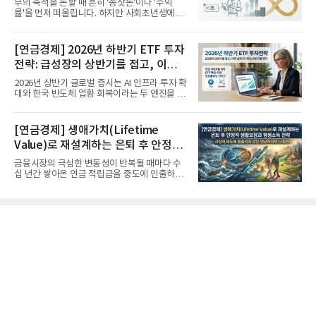
부의 축적을 논할 때 흔히 '종잣돈'이나 '수익
률'을 먼저 떠올립니다. 하지만 사회초년생에게
가장 거대한 자산은 계좌...
[연금경제] 2026년 하반기 ETF 투자
전략: 급성장의 상반기를 접고, 이제
'실적'이 가르는 하반기를 맞다
2026년 상반기 글로벌 증시는 AI 인프라 투자 확
대와 한국 반도체 업황 회복이라는 두 엔진을 달
고 기록적인 강세장을...
[연금경제] 생애가치(Lifetime
Value)로 재설계하는 은퇴 후 안정적
생활보장과 평생소득 전략
금융시장의 극심한 변동성이 반복될 때마다 수
십 년간 쌓아온 연금 적립금을 중도에 인출하거
나, 장기 포트폴리오를 단...