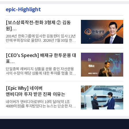
epic-Highlight
[보스상륙작전-한화 3형제 ② 김동
원]
입사 12년 만에 금융계열 수장 등극
2014년 한화그룹에 입사한 김동원이 입사 12년
만에 부회장으로 올랐다. 2026년 7월 30일 한화
그룹이 발표하고 8월 1일...
[CEO's Speech] 배재규 한투운용 대
표
“개별종목 레버리지 투자 지금이라도
단일종목 레버리지 상품을 운용 중인 자산운용
멈춰라”
사의 수장이 해당 상품에 대한 투자를 멈출 것을
당부하는 이례적인 소신...
[Epic Why] 네이버
엔비디아 투자 받은 진짜 이유는
네이버가 엔비디아로부터 10억 달러(약 1조
4809억원)를 투자받았다는 뉴스는 단순한 자금
유치 소식이 아니다. 검색과...