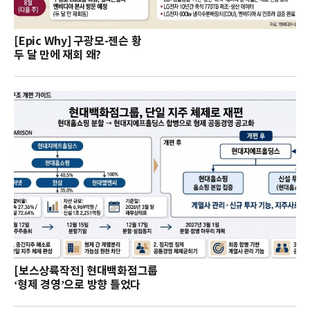
[Epic Why] 구광모-젠슨 황
두 달 만에 재회 왜?
[보스상륙작전] 현대백화점그룹
‘형제 경영’으로 방향 틀었다