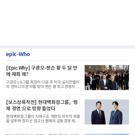
epic-Who
[Epic Why] 구광모-젠슨 황 두 달 만
에 재회 왜?
구광모 LG그룹 회장이 다음 주 미국 실리콘밸리
의 엔비디아 본사를 찾아 젠슨 황 최고경영자
(CEO)와 재회동한다. 지난...
[보스상륙작전] 현대백화점그룹, ‘형
제 경영’으로 방향 틀었다
현대백화점그룹이 지배구조 개편의 마지막 퍼즐
을 맞추며 정지선·정교선 형제의 공동경영 체제
를 사실상 굳혔다. 중간...