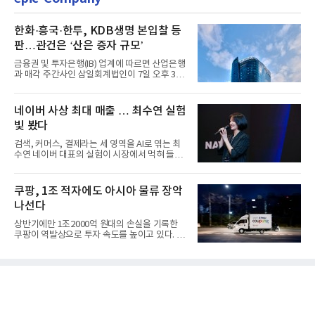
한화·흥국·한투, KDB생명 본입찰 등
판…관건은 ‘산은 증자 규모’
금융권 및 투자은행(IB) 업계에 따르면 산업은행
과 매각 주간사인 삼일회계법인이 7일 오후 3시
마감한 KDB생명보험 매...
네이버 사상 최대 매출 … 최수연 실험
빛 봤다
검색, 커머스, 결제라는 세 영역을 AI로 엮는 최
수연 네이버 대표의 실험이 시장에서 먹혀 들어
갔다. 이른바 '풀 퍼널...
쿠팡, 1조 적자에도 아시아 물류 장악
나선다
상반기에만 1조2000억 원대의 손실을 기록한
쿠팡이 역발상으로 투자 속도를 높이고 있다. 이
는 단기 수익보다 장기적...