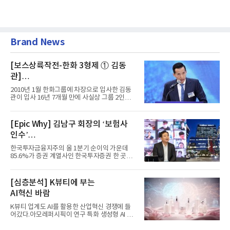
Brand News
[보스상륙작전-한화 3형제 ① 김동
관]
입사 16년 만에 수석부회장 … 경영승
2010년 1월 한화그룹에 차장으로 입사한 김동
계 ‘초읽기’
관이 입사 16년 7개월 만에 사실상 그룹 2인자
자리에 올랐다. 8월 1일자...
[Epic Why] 김남구 회장의 ‘보험사
인수’
발걸음이 신중해진 배경은?
한국투자금융지주의 올 1분기 순이익 가운데
85.6%가 증권 계열사인 한국투자증권 한 곳에
서 나왔다. 김남구 한국투자...
[심층분석] K뷰티에 부는
AI혁신 바람
K뷰티 업계도 AI를 활용한 산업혁신 경쟁에 들
어갔다.아모레퍼시픽이 연구 특화 생성형 AI 플
랫폼 LEMON을 활용해 연구...