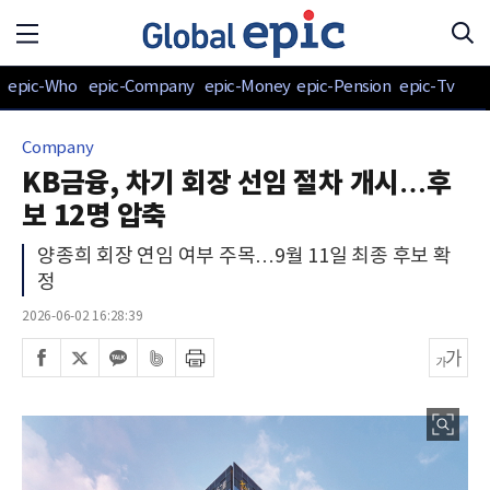
epic-Who
epic-Company
epic-Money
epic-Pension
epic-Tv
Company
KB금융, 차기 회장 선임 절차 개시…후
보 12명 압축
양종희 회장 연임 여부 주목…9월 11일 최종 후보 확
정
2026-06-02 16:28:39