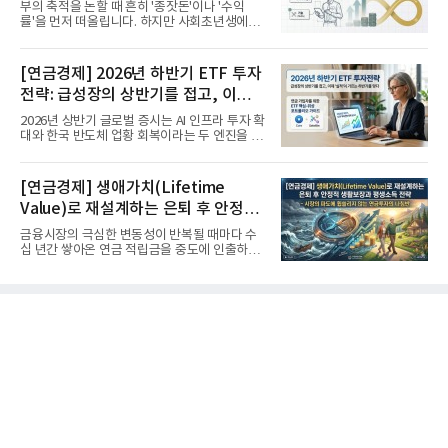
부의 축적을 논할 때 흔히 '종잣돈'이나 '수익
률'을 먼저 떠올립니다. 하지만 사회초년생에게
가장 거대한 자산은 계좌...
[연금경제] 2026년 하반기 ETF 투자
전략: 급성장의 상반기를 접고, 이제
'실적'이 가르는 하반기를 맞다
2026년 상반기 글로벌 증시는 AI 인프라 투자 확
대와 한국 반도체 업황 회복이라는 두 엔진을 달
고 기록적인 강세장을...
[연금경제] 생애가치(Lifetime
Value)로 재설계하는 은퇴 후 안정적
생활보장과 평생소득 전략
금융시장의 극심한 변동성이 반복될 때마다 수
십 년간 쌓아온 연금 적립금을 중도에 인출하거
나, 장기 포트폴리오를 단...