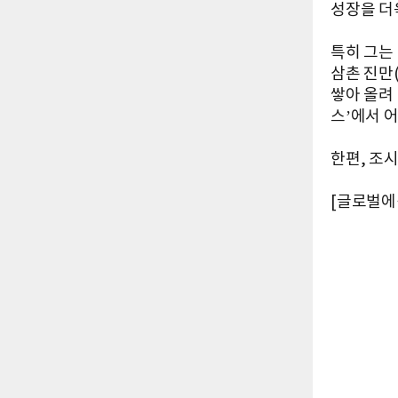
성장을 더
특히 그는
삼촌 진만
쌓아 올려
스’에서 
한편, 조시
[글로벌에픽 