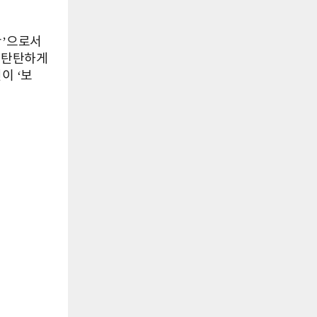
안’으로서
를 탄탄하게
이 ‘보