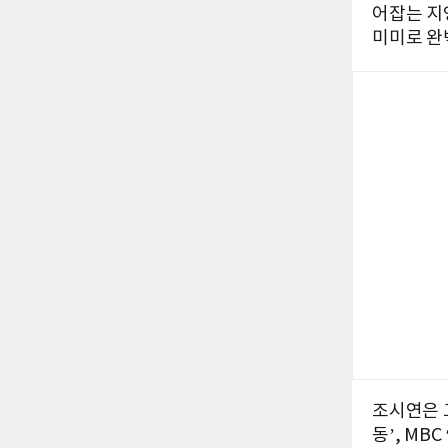
어잡는 지
미미로 완
조시연은 그
동’, MB