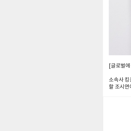
[글로벌에픽
소속사 킹콩
할 조시연