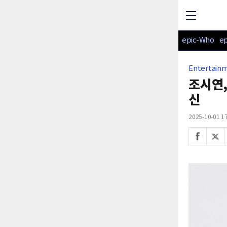
epic-Who
e
Entertain
조시연,
신
2025-10-01 17