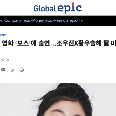
pic-Company
epic-Money
epic-Pension
epic-Tv
ment
 영화 ‘보스’에 출연…조우진X황우슬혜 딸 
:00:00