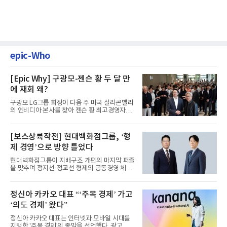
epic-Who
[Epic Why] 구광모-젠슨 황 두 달 만
에 재회 왜?
구광모 LG그룹 회장이 다음 주 미국 실리콘밸리
의 엔비디아 본사를 찾아 젠슨 황 최고경영자
(CEO)와 재회동한다. 지난...
[보스상륙작전] 현대백화점그룹, ‘형
제 경영’으로 방향 틀었다
현대백화점그룹이 지배구조 개편의 마지막 퍼즐
을 맞추며 정지선·정교선 형제의 공동경영 체제
를 사실상 굳혔다. 중간...
정신아 카카오 대표 “‘주목 경제’ 가고
‘의도 경제’ 왔다”
정신아 카카오 대표는 인터넷과 모바일 시대를
지탱한 '주목 경제'의 종말을 선언했다. 광고를