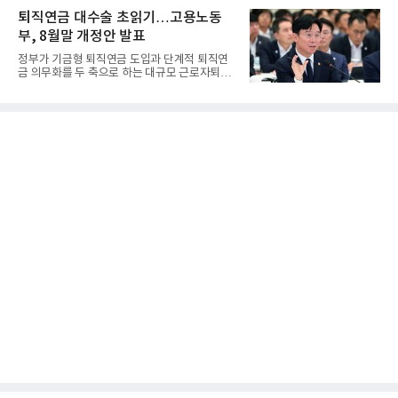
퇴직연금 대수술 초읽기…고용노동
부, 8월말 개정안 발표
정부가 기금형 퇴직연금 도입과 단계적 퇴직연
금 의무화를 두 축으로 하는 대규모 근로자퇴직
급여보장법(이하 근퇴법)...