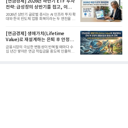
[연금경제] 2026년 하반기 ETF 투자
전략: 급성장의 상반기를 접고, 이제
'실적'이 가르는 하반기를 맞다
2026년 상반기 글로벌 증시는 AI 인프라 투자 확
대와 한국 반도체 업황 회복이라는 두 엔진을 달
고 기록적인 강세장을...
[연금경제] 생애가치(Lifetime
Value)로 재설계하는 은퇴 후 안정적
생활보장과 평생소득 전략
금융시장의 극심한 변동성이 반복될 때마다 수
십 년간 쌓아온 연금 적립금을 중도에 인출하거
나, 장기 포트폴리오를 단...