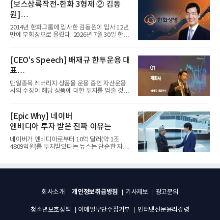
[보스상륙작전-한화 3형제 ② 김동
원]
입사 12년 만에 금융계열 수장 등극
2014년 한화그룹에 입사한 김동원이 입사 12년
만에 부회장으로 올랐다. 2026년 7월 30일 한화
그룹이 발표하고 8월 1일...
[CEO's Speech] 배재규 한투운용 대
표
“개별종목 레버리지 투자 지금이라도
단일종목 레버리지 상품을 운용 중인 자산운용
멈춰라”
사의 수장이 해당 상품에 대한 투자를 멈출 것을
당부하는 이례적인 소신...
[Epic Why] 네이버
엔비디아 투자 받은 진짜 이유는
네이버가 엔비디아로부터 10억 달러(약 1조
4809억원)를 투자받았다는 뉴스는 단순한 자금
유치 소식이 아니다. 검색과...
개인정보취급방침
회사소개
기사제보
광고문의
청소년보호정책
이메일무단수집거부
인터넷신문윤리강령