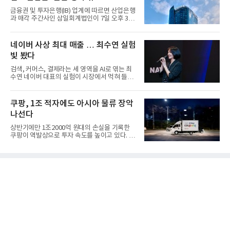
금융권 및 투자은행(IB) 업계에 따르면 산업은행
과 매각 주간사인 삼일회계법인이 7일 오후 3시
마감한 KDB생명보험 매...
네이버 사상 최대 매출 … 최수연 실험
빛 봤다
검색, 커머스, 결제라는 세 영역을 AI로 엮는 최
수연 네이버 대표의 실험이 시장에서 먹혀 들어
갔다. 이른바 '풀 퍼널...
쿠팡, 1조 적자에도 아시아 물류 장악
나선다
상반기에만 1조2000억 원대의 손실을 기록한
쿠팡이 역발상으로 투자 속도를 높이고 있다. 이
는 단기 수익보다 장기적...