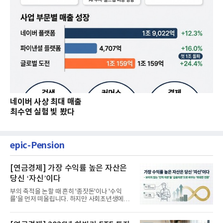
네이버 사상 최대 매출
최수연 실험 빛 봤다
epic-Pension
[연금경제] 가장 수익률 높은 자산은
당신 ‘자신’이다
부의 축적을 논할 때 흔히 '종잣돈'이나 '수익
률'을 먼저 떠올립니다. 하지만 사회초년생에게
가장 거대한 자산은 계좌...