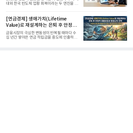
대와 한국 반도체 업황 회복이라는 두 엔진을 달
고 기록적인 강세장을...
[연금경제] 생애가치(Lifetime
Value)로 재설계하는 은퇴 후 안정적
생활보장과 평생소득 전략
금융시장의 극심한 변동성이 반복될 때마다 수
십 년간 쌓아온 연금 적립금을 중도에 인출하거
나, 장기 포트폴리오를 단...