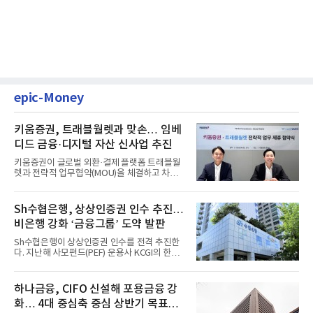
epic-Money
키움증권, 트래블월렛과 맞손… 임베
디드 금융·디지털 자산 신사업 추진
키움증권이 글로벌 외환·결제 플랫폼 트래블월
렛과 전략적 업무협약(MOU)을 체결하고 차세
대 디지털 금융 시장 선점에...
Sh수협은행, 상상인증권 인수 추진…
비은행 강화 ‘금융그룹’ 도약 발판
Sh수협은행이 상상인증권 인수를 전격 추진한
다. 지난해 사모펀드(PEF) 운용사 KCGI의 한양
증권 인수 이후 약 1년 만에...
하나금융, CIFO 신설해 포용금융 강
화… 4대 중심축 중심 상반기 목표