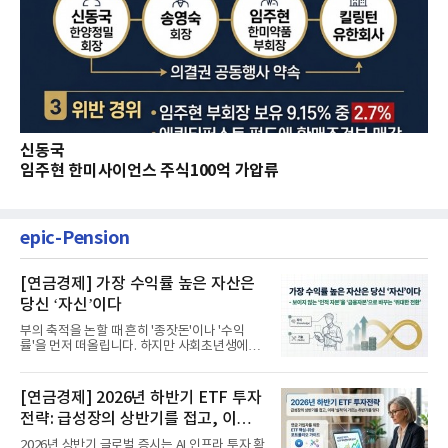
신동국
임주현 한미사이언스 주식100억 가압류
epic-Pension
[연금경제] 가장 수익률 높은 자산은
당신 ‘자신’이다
부의 축적을 논할 때 흔히 '종잣돈'이나 '수익
률'을 먼저 떠올립니다. 하지만 사회초년생에게
가장 거대한 자산은 계좌...
[연금경제] 2026년 하반기 ETF 투자
전략: 급성장의 상반기를 접고, 이제
'실적'이 가르는 하반기를 맞다
2026년 상반기 글로벌 증시는 AI 인프라 투자 확