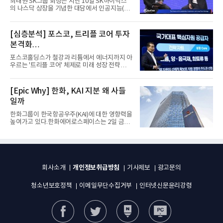
최태원 SK그룹 회장은 지난 10일 SK하이닉스
의 나스닥 상장을 기념한 대담에서 인공지능(AI)
을 "일시적인 경기 사이클...
[심층분석] 포스코, 트리플 코어 투자
본격화
16조7천억원 투자 재원 마련 전략은?
포스코홀딩스가 철강과 리튬에서 에너지까지 아
우르는 '트리플 코어' 체제로 미래 성장 전략을
재편한다. 2028년까지 ...
[Epic Why] 한화, KAI 지분 왜 사들
일까
한화그룹이 한국항공우주(KAI)에 대한 영향력을
높여가고 있다.한화에어로스페이스는 2일 금융
감독원 전자공시시스템을...
개인정보취급방침
회사소개
기사제보
광고문의
청소년보호정책
이메일무단수집거부
인터넷신문윤리강령