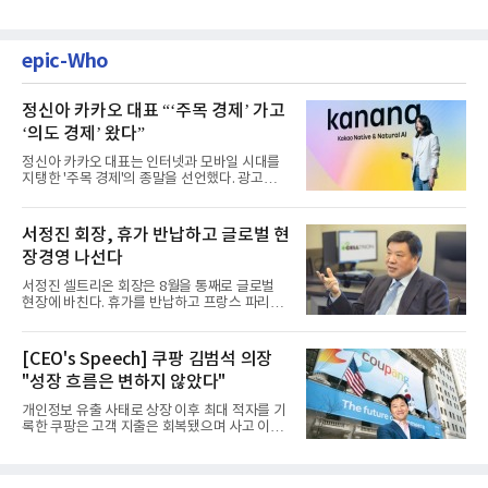
epic-Who
정신아 카카오 대표 “‘주목 경제’ 가고
‘의도 경제’ 왔다”
정신아 카카오 대표는 인터넷과 모바일 시대를
지탱한 '주목 경제'의 종말을 선언했다. 광고를
클릭하는 사용자의 눈길...
서정진 회장, 휴가 반납하고 글로벌 현
장경영 나선다
서정진 셀트리온 회장은 8월을 통째로 글로벌
현장에 바친다. 휴가를 반납하고 프랑스 파리에
서 출발해 유럽 전역을 거...
[CEO's Speech] 쿠팡 김범석 의장
"성장 흐름은 변하지 않았다"
개인정보 유출 사태로 상장 이후 최대 적자를 기
록한 쿠팡은 고객 지출은 회복됐으며 사고 이전
과 같은 성장흐름으로 ...