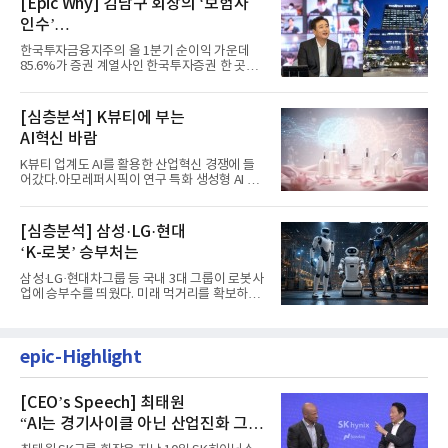
[Epic Why] 김남구 회장의 ‘보험사
인수’
발걸음이 신중해진 배경은?
한국투자금융지주의 올 1분기 순이익 가운데
85.6%가 증권 계열사인 한국투자증권 한 곳에
서 나왔다. 김남구 한국투자...
[심층분석] K뷰티에 부는
AI혁신 바람
K뷰티 업계도 AI를 활용한 산업혁신 경쟁에 들
어갔다.아모레퍼시픽이 연구 특화 생성형 AI 플
랫폼 LEMON을 활용해 연구...
[심층분석] 삼성·LG·현대
‘K-로봇’ 승부처는
삼성·LG·현대차그룹 등 국내 3대 그룹이 로봇사
업에 승부수를 띄웠다. 미래 먹거리를 확보하기
위해 전담 조직을 출...
epic-Highlight
[CEO’s Speech] 최태원
“AI는 경기사이클 아닌 산업진화 그
자체”