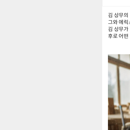
김 상무의 
그와 에릭
김 상무가 
후로 어떤