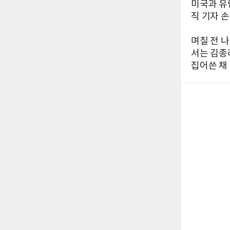
미국과 유
직 기자 
며칠 전 나
서는 김종
집어쓴 채