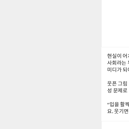
현실이 어
사회라는 
미디가 되
웃픈 그림
성 문제로
“입을 활
요. 웃기면