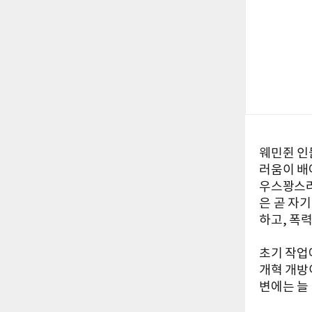
웨민쥔 인
러움이 배
우스꽝스러
은 곧 자
하고, 폭
초기 작업
개혁 개방
변에는 늘