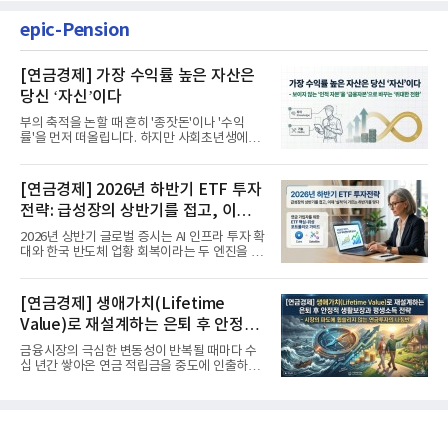
epic-Pension
[연금경제] 가장 수익률 높은 자산은
당신 ‘자신’이다
부의 축적을 논할 때 흔히 '종잣돈'이나 '수익
률'을 먼저 떠올립니다. 하지만 사회초년생에게
가장 거대한 자산은 계좌...
[연금경제] 2026년 하반기 ETF 투자
전략: 급성장의 상반기를 접고, 이제
'실적'이 가르는 하반기를 맞다
2026년 상반기 글로벌 증시는 AI 인프라 투자 확
대와 한국 반도체 업황 회복이라는 두 엔진을 달
고 기록적인 강세장을...
[연금경제] 생애가치(Lifetime
Value)로 재설계하는 은퇴 후 안정적
생활보장과 평생소득 전략
금융시장의 극심한 변동성이 반복될 때마다 수
십 년간 쌓아온 연금 적립금을 중도에 인출하거
나, 장기 포트폴리오를 단...