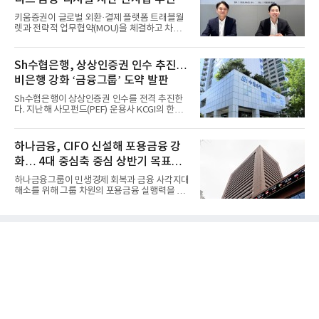
키움증권이 글로벌 외환·결제 플랫폼 트래블월
렛과 전략적 업무협약(MOU)을 체결하고 차세
대 디지털 금융 시장 선점에...
Sh수협은행, 상상인증권 인수 추진…
비은행 강화 ‘금융그룹’ 도약 발판
Sh수협은행이 상상인증권 인수를 전격 추진한
다. 지난해 사모펀드(PEF) 운용사 KCGI의 한양
증권 인수 이후 약 1년 만에...
하나금융, CIFO 신설해 포용금융 강
화… 4대 중심축 중심 상반기 목표
60% 달성
하나금융그룹이 민생경제 회복과 금융 사각지대
해소를 위해 그룹 차원의 포용금융 실행력을 대
폭 강화한다. 이승열 부...