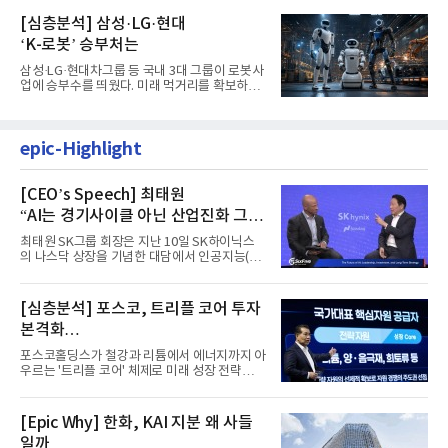
[심층분석] 삼성·LG·현대
‘K-로봇’ 승부처는
삼성·LG·현대차그룹 등 국내 3대 그룹이 로봇사
업에 승부수를 띄웠다. 미래 먹거리를 확보하기
위해 전담 조직을 출...
epic-Highlight
[CEO’s Speech] 최태원
“AI는 경기사이클 아닌 산업진화 그
자체”
최태원 SK그룹 회장은 지난 10일 SK하이닉스
의 나스닥 상장을 기념한 대담에서 인공지능(AI)
을 "일시적인 경기 사이클...
[심층분석] 포스코, 트리플 코어 투자
본격화
16조7천억원 투자 재원 마련 전략은?
포스코홀딩스가 철강과 리튬에서 에너지까지 아
우르는 '트리플 코어' 체제로 미래 성장 전략을
재편한다. 2028년까지 ...
[Epic Why] 한화, KAI 지분 왜 사들
일까