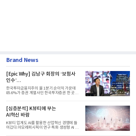
Brand News
[Epic Why] 김남구 회장의 ‘보험사
인수’
발걸음이 신중해진 배경은?
한국투자금융지주의 올 1분기 순이익 가운데
85.6%가 증권 계열사인 한국투자증권 한 곳에
서 나왔다. 김남구 한국투자...
[심층분석] K뷰티에 부는
AI혁신 바람
K뷰티 업계도 AI를 활용한 산업혁신 경쟁에 들
어갔다.아모레퍼시픽이 연구 특화 생성형 AI 플
랫폼 LEMON을 활용해 연구...