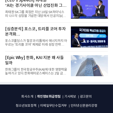
[CEO’s Speech] 최태원
“AI는 경기사이클 아닌 산업진화 그
자체”
최태원 SK그룹 회장은 지난 10일 SK하이닉스
의 나스닥 상장을 기념한 대담에서 인공지능(AI)
을 "일시적인 경기 사이클...
[심층분석] 포스코, 트리플 코어 투자
본격화
16조7천억원 투자 재원 마련 전략은?
포스코홀딩스가 철강과 리튬에서 에너지까지 아
우르는 '트리플 코어' 체제로 미래 성장 전략을
재편한다. 2028년까지 ...
[Epic Why] 한화, KAI 지분 왜 사들
일까
한화그룹이 한국항공우주(KAI)에 대한 영향력을
높여가고 있다.한화에어로스페이스는 2일 금융
감독원 전자공시시스템을...
개인정보취급방침
회사소개
기사제보
광고문의
청소년보호정책
이메일무단수집거부
인터넷신문윤리강령