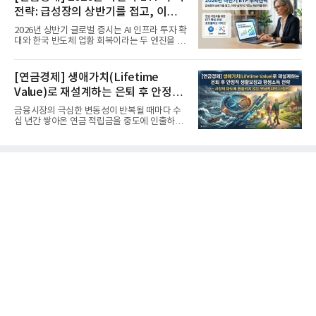
전략: 급성장의 상반기를 접고, 이제
'실적'이 가르는 하반기를 맞다
2026년 상반기 글로벌 증시는 AI 인프라 투자 확
대와 한국 반도체 업황 회복이라는 두 엔진을 달
고 기록적인 강세장을...
[연금경제] 생애가치(Lifetime
Value)로 재설계하는 은퇴 후 안정적
생활보장과 평생소득 전략
금융시장의 극심한 변동성이 반복될 때마다 수
십 년간 쌓아온 연금 적립금을 중도에 인출하거
나, 장기 포트폴리오를 단...