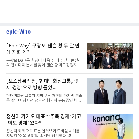
epic-Who
[Epic Why] 구광모-젠슨 황 두 달 만
에 재회 왜?
구광모 LG그룹 회장이 다음 주 미국 실리콘밸리
의 엔비디아 본사를 찾아 젠슨 황 최고경영자
(CEO)와 재회동한다. 지난...
[보스상륙작전] 현대백화점그룹, ‘형
제 경영’으로 방향 틀었다
현대백화점그룹이 지배구조 개편의 마지막 퍼즐
을 맞추며 정지선·정교선 형제의 공동경영 체제
를 사실상 굳혔다. 중간...
정신아 카카오 대표 “‘주목 경제’ 가고
‘의도 경제’ 왔다”
정신아 카카오 대표는 인터넷과 모바일 시대를
지탱한 '주목 경제'의 종말을 선언했다. 광고를