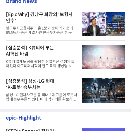
Brand News
[Epic Why] 김남구 회장의 ‘보험사
인수’
발걸음이 신중해진 배경은?
한국투자금융지주의 올 1분기 순이익 가운데
85.6%가 증권 계열사인 한국투자증권 한 곳에
서 나왔다. 김남구 한국투자...
[심층분석] K뷰티에 부는
AI혁신 바람
K뷰티 업계도 AI를 활용한 산업혁신 경쟁에 들
어갔다.아모레퍼시픽이 연구 특화 생성형 AI 플
랫폼 LEMON을 활용해 연구...
[심층분석] 삼성·LG·현대
‘K-로봇’ 승부처는
삼성·LG·현대차그룹 등 국내 3대 그룹이 로봇사
업에 승부수를 띄웠다. 미래 먹거리를 확보하기
위해 전담 조직을 출...
epic-Highlight