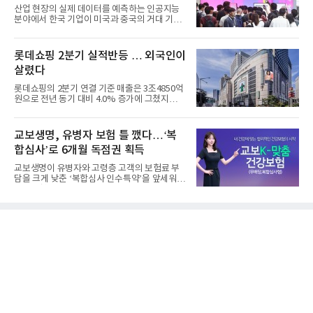
산업 현장의 실제 데이터를 예측하는 인공지능
분야에서 한국 기업이 미국과 중국의 거대 기술
기업들을 제치고 세계 ...
롯데쇼핑 2분기 실적반등 … 외국인이
살렸다
롯데쇼핑의 2분기 연결 기준 매출은 3조4850억
원으로 전년 동기 대비 4.0% 증가에 그쳤지만,
영업이익은 899억원으로 ...
교보생명, 유병자 보험 틀 깼다…‘복
합심사’로 6개월 독점권 획득
교보생명이 유병자와 고령층 고객의 보험료 부
담을 크게 낮춘 ‘복합심사 인수특약’을 앞세워
생명보험협회로부터 6개...