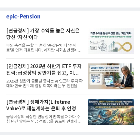
epic-Pension
[연금경제] 가장 수익률 높은 자산은
당신 ‘자신’이다
부의 축적을 논할 때 흔히 '종잣돈'이나 '수익
률'을 먼저 떠올립니다. 하지만 사회초년생에게
가장 거대한 자산은 계좌...
[연금경제] 2026년 하반기 ETF 투자
전략: 급성장의 상반기를 접고, 이제
'실적'이 가르는 하반기를 맞다
2026년 상반기 글로벌 증시는 AI 인프라 투자 확
대와 한국 반도체 업황 회복이라는 두 엔진을 달
고 기록적인 강세장을...
[연금경제] 생애가치(Lifetime
Value)로 재설계하는 은퇴 후 안정적
생활보장과 평생소득 전략
금융시장의 극심한 변동성이 반복될 때마다 수
십 년간 쌓아온 연금 적립금을 중도에 인출하거
나, 장기 포트폴리오를 단...