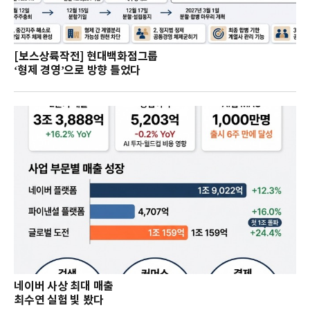
[보스상륙작전] 현대백화점그룹
‘형제 경영’으로 방향 틀었다
네이버 사상 최대 매출
최수연 실험 빛 봤다