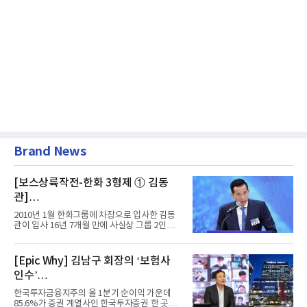
Brand News
[보스상륙작전-한화 3형제 ① 김동
관]
입사 16년 만에 수석부회장 … 경영승
2010년 1월 한화그룹에 차장으로 입사한 김동
계 ‘초읽기’
관이 입사 16년 7개월 만에 사실상 그룹 2인자
자리에 올랐다. 8월 1일자...
[Epic Why] 김남구 회장의 ‘보험사
인수’
발걸음이 신중해진 배경은?
한국투자금융지주의 올 1분기 순이익 가운데
85.6%가 증권 계열사인 한국투자증권 한 곳에