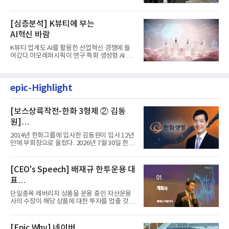
서 나왔다. 김남구 한국투자...
[심층분석] K뷰티에 부는
AI혁신 바람
K뷰티 업계도 AI를 활용한 산업혁신 경쟁에 들
어갔다.아모레퍼시픽이 연구 특화 생성형 AI 플
랫폼 LEMON을 활용해 연구...
epic-Highlight
[보스상륙작전-한화 3형제 ② 김동
원]
입사 12년 만에 금융계열 수장 등극
2014년 한화그룹에 입사한 김동원이 입사 12년
만에 부회장으로 올랐다. 2026년 7월 30일 한화
그룹이 발표하고 8월 1일...
[CEO's Speech] 배재규 한투운용 대
표
“개별종목 레버리지 투자 지금이라도
단일종목 레버리지 상품을 운용 중인 자산운용
멈춰라”
사의 수장이 해당 상품에 대한 투자를 멈출 것을
당부하는 이례적인 소신...
[Epic Why] 네이버