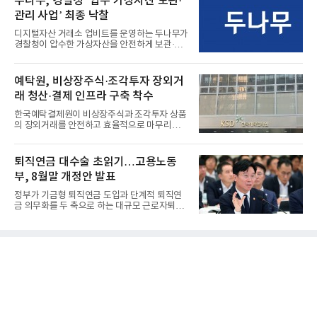
두나무, 경찰청 ‘압수 가상자산 보관·
관리 사업’ 최종 낙찰
디지털자산 거래소 업비트를 운영하는 두나무가
경찰청이 압수한 가상자산을 안전하게 보관·관
리하는 전담 사업자로 ...
예탁원, 비상장주식·조각투자 장외거
래 청산·결제 인프라 구축 착수
한국예탁결제원이 비상장주식과 조각투자 상품
의 장외거래를 안전하고 효율적으로 마무리하기
위한 청산·결제 전용 인...
퇴직연금 대수술 초읽기…고용노동
부, 8월말 개정안 발표
정부가 기금형 퇴직연금 도입과 단계적 퇴직연
금 의무화를 두 축으로 하는 대규모 근로자퇴직
급여보장법(이하 근퇴법)...