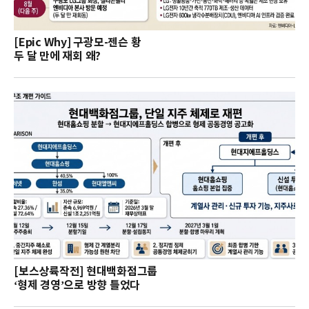
[Epic Why] 구광모-젠슨 황
두 달 만에 재회 왜?
[보스상륙작전] 현대백화점그룹
‘형제 경영’으로 방향 틀었다