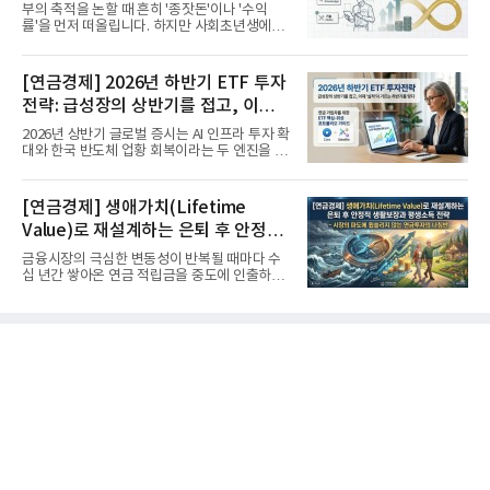
부의 축적을 논할 때 흔히 '종잣돈'이나 '수익
률'을 먼저 떠올립니다. 하지만 사회초년생에게
가장 거대한 자산은 계좌...
[연금경제] 2026년 하반기 ETF 투자
전략: 급성장의 상반기를 접고, 이제
'실적'이 가르는 하반기를 맞다
2026년 상반기 글로벌 증시는 AI 인프라 투자 확
대와 한국 반도체 업황 회복이라는 두 엔진을 달
고 기록적인 강세장을...
[연금경제] 생애가치(Lifetime
Value)로 재설계하는 은퇴 후 안정적
생활보장과 평생소득 전략
금융시장의 극심한 변동성이 반복될 때마다 수
십 년간 쌓아온 연금 적립금을 중도에 인출하거
나, 장기 포트폴리오를 단...