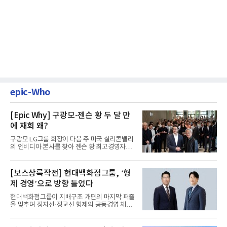
epic-Who
[Epic Why] 구광모-젠슨 황 두 달 만
에 재회 왜?
구광모 LG그룹 회장이 다음 주 미국 실리콘밸리
의 엔비디아 본사를 찾아 젠슨 황 최고경영자
(CEO)와 재회동한다. 지난...
[보스상륙작전] 현대백화점그룹, ‘형
제 경영’으로 방향 틀었다
현대백화점그룹이 지배구조 개편의 마지막 퍼즐
을 맞추며 정지선·정교선 형제의 공동경영 체제
를 사실상 굳혔다. 중간...