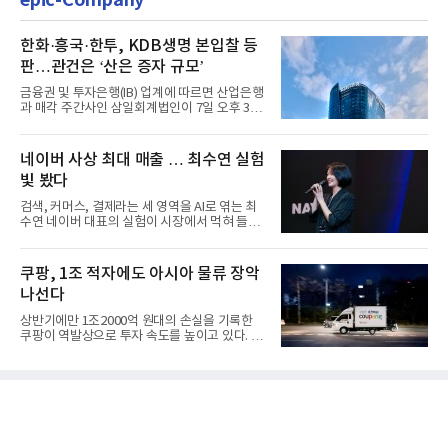
한화·흥국·한투, KDB생명 본입찰 등
판…관건은 ‘산은 증자 규모’
금융권 및 투자은행(IB) 업계에 따르면 산업은행
과 매각 주간사인 삼일회계법인이 7일 오후 3시
마감한 KDB생명보험 매...
네이버 사상 최대 매출 … 최수연 실험
빛 봤다
검색, 커머스, 결제라는 세 영역을 AI로 엮는 최
수연 네이버 대표의 실험이 시장에서 먹혀 들어
갔다. 이른바 '풀 퍼널...
쿠팡, 1조 적자에도 아시아 물류 장악
나선다
상반기에만 1조2000억 원대의 손실을 기록한
쿠팡이 역발상으로 투자 속도를 높이고 있다. 이
는 단기 수익보다 장기적...