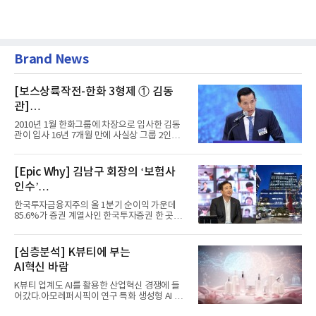
Brand News
[보스상륙작전-한화 3형제 ① 김동
관]
입사 16년 만에 수석부회장 … 경영승
2010년 1월 한화그룹에 차장으로 입사한 김동
계 ‘초읽기’
관이 입사 16년 7개월 만에 사실상 그룹 2인자
자리에 올랐다. 8월 1일자...
[Epic Why] 김남구 회장의 ‘보험사
인수’
발걸음이 신중해진 배경은?
한국투자금융지주의 올 1분기 순이익 가운데
85.6%가 증권 계열사인 한국투자증권 한 곳에
서 나왔다. 김남구 한국투자...
[심층분석] K뷰티에 부는
AI혁신 바람
K뷰티 업계도 AI를 활용한 산업혁신 경쟁에 들
어갔다.아모레퍼시픽이 연구 특화 생성형 AI 플
랫폼 LEMON을 활용해 연구...