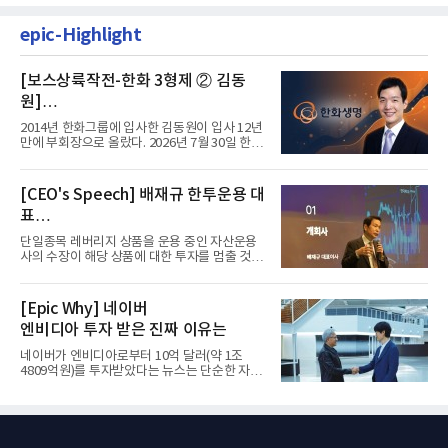
epic-Highlight
[보스상륙작전-한화 3형제 ② 김동
원]
입사 12년 만에 금융계열 수장 등극
2014년 한화그룹에 입사한 김동원이 입사 12년
만에 부회장으로 올랐다. 2026년 7월 30일 한화
그룹이 발표하고 8월 1일...
[CEO's Speech] 배재규 한투운용 대
표
“개별종목 레버리지 투자 지금이라도
단일종목 레버리지 상품을 운용 중인 자산운용
멈춰라”
사의 수장이 해당 상품에 대한 투자를 멈출 것을
당부하는 이례적인 소신...
[Epic Why] 네이버
엔비디아 투자 받은 진짜 이유는
네이버가 엔비디아로부터 10억 달러(약 1조
4809억원)를 투자받았다는 뉴스는 단순한 자금
유치 소식이 아니다. 검색과...