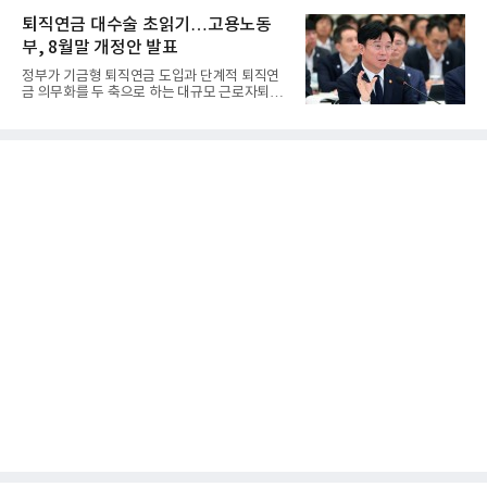
퇴직연금 대수술 초읽기…고용노동
부, 8월말 개정안 발표
정부가 기금형 퇴직연금 도입과 단계적 퇴직연
금 의무화를 두 축으로 하는 대규모 근로자퇴직
급여보장법(이하 근퇴법)...