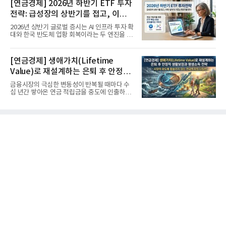
[연금경제] 2026년 하반기 ETF 투자
전략: 급성장의 상반기를 접고, 이제
'실적'이 가르는 하반기를 맞다
2026년 상반기 글로벌 증시는 AI 인프라 투자 확
대와 한국 반도체 업황 회복이라는 두 엔진을 달
고 기록적인 강세장을...
[연금경제] 생애가치(Lifetime
Value)로 재설계하는 은퇴 후 안정적
생활보장과 평생소득 전략
금융시장의 극심한 변동성이 반복될 때마다 수
십 년간 쌓아온 연금 적립금을 중도에 인출하거
나, 장기 포트폴리오를 단...