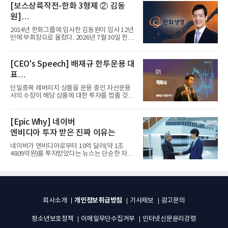
[보스상륙작전-한화 3형제 ② 김동
원]
입사 12년 만에 금융계열 수장 등극
2014년 한화그룹에 입사한 김동원이 입사 12년
만에 부회장으로 올랐다. 2026년 7월 30일 한화
그룹이 발표하고 8월 1일...
[CEO's Speech] 배재규 한투운용 대
표
“개별종목 레버리지 투자 지금이라도
단일종목 레버리지 상품을 운용 중인 자산운용
멈춰라”
사의 수장이 해당 상품에 대한 투자를 멈출 것을
당부하는 이례적인 소신...
[Epic Why] 네이버
엔비디아 투자 받은 진짜 이유는
네이버가 엔비디아로부터 10억 달러(약 1조
4809억원)를 투자받았다는 뉴스는 단순한 자금
유치 소식이 아니다. 검색과...
개인정보취급방침
회사소개
기사제보
광고문의
청소년보호정책
이메일무단수집거부
인터넷신문윤리강령