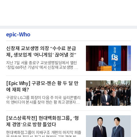
epic-Who
신창재 교보생명 의장 “수수료 분급
제, 생보업계 ‘머니게임’ 끊어낼 것”
지난 7일 서울 종로구 교보생명빌딩에서 열린
‘창립 68주년 기념식’에서 신창재 교보생명 대
표이사 겸 이사회 의장이...
[Epic Why] 구광모-젠슨 황 두 달 만
에 재회 왜?
구광모 LG그룹 회장이 다음 주 미국 실리콘밸리
의 엔비디아 본사를 찾아 젠슨 황 최고경영자
(CEO)와 재회동한다. 지난...
[보스상륙작전] 현대백화점그룹, ‘형
제 경영’으로 방향 틀었다
현대백화점그룹이 지배구조 개편의 마지막 퍼즐