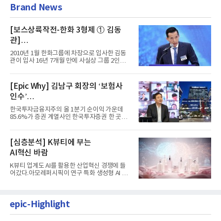
Brand News
[보스상륙작전-한화 3형제 ① 김동
관]
입사 16년 만에 수석부회장 … 경영승
2010년 1월 한화그룹에 차장으로 입사한 김동
계 ‘초읽기’
관이 입사 16년 7개월 만에 사실상 그룹 2인자
자리에 올랐다. 8월 1일자...
[Epic Why] 김남구 회장의 ‘보험사
인수’
발걸음이 신중해진 배경은?
한국투자금융지주의 올 1분기 순이익 가운데
85.6%가 증권 계열사인 한국투자증권 한 곳에
서 나왔다. 김남구 한국투자...
[심층분석] K뷰티에 부는
AI혁신 바람
K뷰티 업계도 AI를 활용한 산업혁신 경쟁에 들
어갔다.아모레퍼시픽이 연구 특화 생성형 AI 플
랫폼 LEMON을 활용해 연구...
epic-Highlight