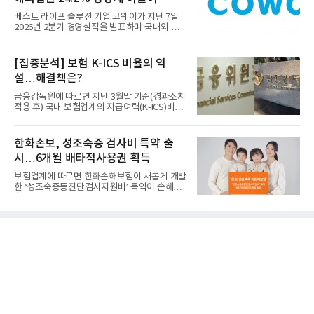
베스트 라이프 솔루션 기업 코웨이가 지난 7일
2026년 2분기 경영실적을 발표하며 국내외 시
장에서 견고한 성장세를 입...
[집중분석] 보험 K-ICS 비율의 역
설…해결책은?
금융감독원에 따르면 지난 3월말 기준(경과조치
적용 후) 국내 보험업계의 지급여력(K-ICS)비율
은 216.1%로, 직전 분기...
한화손보, 성조숙증 검사비 특약 출
시…6개월 배타적사용권 획득
보험업계에 따르면 한화손해보험이 새롭게 개발
한 ‘성조숙증등진단검사지원비’ 특약이 손해보
험협회로부터 독창성과...