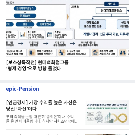
[보스상륙작전] 현대백화점그룹
‘형제 경영’으로 방향 틀었다
epic-Pension
[연금경제] 가장 수익률 높은 자산은
당신 ‘자신’이다
부의 축적을 논할 때 흔히 '종잣돈'이나 '수익
률'을 먼저 떠올립니다. 하지만 사회초년생에게
가장 거대한 자산은 계좌...