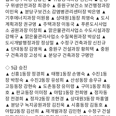
구 위생안전과장 최경수 ▲ 중원구보건소 보건행정과장
이민옥 ▲ 분당구보건소 감염병관리센터장 박은영 ▲
기후에너지과장 이원용 ▲ 상대원1동장 최영숙 ▲ 도시
계획과장 권규영 ▲ 주택과장 이동국 ▲ 푸른도시사업
소 공원과장 이창희 ▲ 맑은물관리사업소 수도시설과장
강해구 ▲ 맑은물관리사업소 수질복원과장 박상섭 ▲
도시개발행정과장 정상철 ▲ 수정구 건축과장 신진규
▲ 단대동장 김영옥 ▲ 중원구 건설과장 황희택 ▲ 중원
구 건축과장 고성식 ▲ 분당구 건축과장 구명만
◇ 5급 승진
▲ 신흥1동장 정경희 ▲ 태평1동장 손명숙 ▲ 수진1동
장 박정숙 ▲ 수진2동장 유성희 ▲ 산성동장 송우규 ▲
고등동장 강현숙 ▲ 도촌동장 유미령 ▲ 구미1동장 최동
호 ▲ 판교동장 이미정 ▲ 야탑1동장 전희영 ▲ 정자동
장 전경희 ▲ 정자2동장 조현경 ▲ 상대원3동장 하홍열
▲ 분당구 녹지공원과장 김진욱 ▲ 시흥동장 김동호 ▲
야탑2동장 김선희 ▲ 재개발과장 김인현 ▲ 수정구 건설