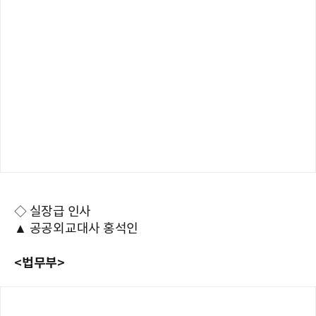
◇ 실장급 인사
▲ 공공외교대사 홍석인
<법무부>