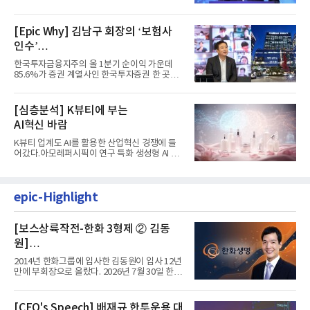
자리에 올랐다. 8월 1일자...
[Epic Why] 김남구 회장의 ‘보험사
인수’
발걸음이 신중해진 배경은?
한국투자금융지주의 올 1분기 순이익 가운데
85.6%가 증권 계열사인 한국투자증권 한 곳에
서 나왔다. 김남구 한국투자...
[심층분석] K뷰티에 부는
AI혁신 바람
K뷰티 업계도 AI를 활용한 산업혁신 경쟁에 들
어갔다.아모레퍼시픽이 연구 특화 생성형 AI 플
랫폼 LEMON을 활용해 연구...
epic-Highlight
[보스상륙작전-한화 3형제 ② 김동
원]
입사 12년 만에 금융계열 수장 등극
2014년 한화그룹에 입사한 김동원이 입사 12년
만에 부회장으로 올랐다. 2026년 7월 30일 한화
그룹이 발표하고 8월 1일...
[CEO's Speech] 배재규 한투운용 대