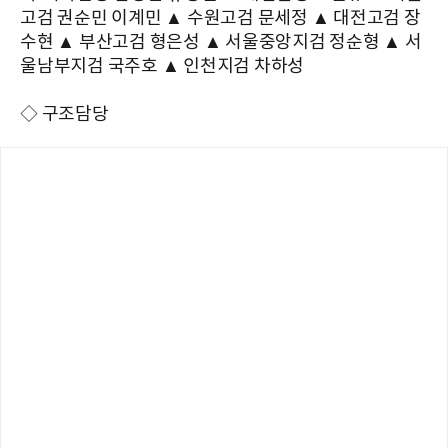
고검 권순민 이계민 ▲ 수원고검 문세정 ▲ 대전고검 장
수현 ▲ 부산고검 형은성 ▲ 서울중앙지검 정순형 ▲ 서
울남부지검 국주호 ▲ 인천지검 차하성
◇ 구조담당