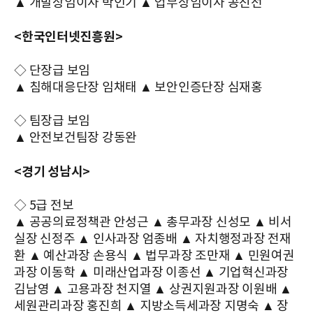
▲ 개발상임이사 박인기 ▲ 업무상임이사 공진선
<한국인터넷진흥원>
◇ 단장급 보임
▲ 침해대응단장 임채태 ▲ 보안인증단장 심재홍
◇ 팀장급 보임
▲ 안전보건팀장 강동완
<경기 성남시>
◇ 5급 전보
▲ 공공의료정책관 안성근 ▲ 총무과장 신성모 ▲ 비서
실장 신정주 ▲ 인사과장 엄종배 ▲ 자치행정과장 전재
환 ▲ 예산과장 손용식 ▲ 법무과장 조만재 ▲ 민원여권
과장 이동학 ▲ 미래산업과장 이종선 ▲ 기업혁신과장
김남영 ▲ 고용과장 천지열 ▲ 상권지원과장 이원배 ▲
세원관리과장 홍진희 ▲ 지방소득세과장 지명숙 ▲ 장