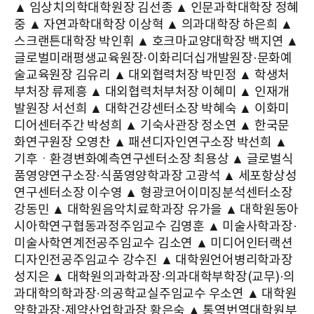
▲ 임상치의학대학원장 김선종 ▲ 인문과학대학장 정혜
중 ▲ 자연과학대학장 이상혁 ▲ 의과대학장 하은희 ▲
스크랜튼대학장 박인휘 ▲ 호크마교양대학장 백지연 ▲
글로벌미래평생교육원장·이화리더십개발원장·문화예
술교육원장 김유리 ▲ 대외협력처장 박민정 ▲ 학생처
부처장 류제흥 ▲ 대외협력처부처장 이혜미 ▲ 인재개
발원장 서선희 ▲ 대학건강센터소장 박혜숙 ▲ 이화미
디어센터주간 박성희 ▲ 기숙사관장 정소연 ▲ 한국문
화연구원장 오영찬 ▲ 패션디자인연구소장 박선희 ▲
기후ㆍ환경변화예측연구센터소장 최용상 ▲ 글로벌식
품영양연구소장·식품영양학과장 고광석 ▲ 세포항상성
연구센터소장 이수영 ▲ 형광코어이미징분석센터소장
강동민 ▲ 대학원음악치료학과장 유가을 ▲ 대학원동아
시아학연구협동과정주임교수 김영훈 ▲ 미술사학과장·
미술사학연계전공주임교수 김소연 ▲ 미디어인터랙션
디자인전공주임교수 강수진 ▲ 대학원언어병리학과장
성지은 ▲ 대학원의과학과장·의과대학부학장(교무)·의
과대학의학과장·의공학교실주임교수 우소연 ▲ 대학원
약학과장·제약산업학과장 황은숙 ▲ 통역번역대학원부