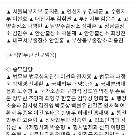
▲ 서울북부지부 문지원 ▲ 인천지부 김태군 ▲ 수원지
부 이현호 ▲ 대전지부 김휘연 ▲ 부산지부 김운수 ▲ 고
양출장소 나영현 ▲ 남양주출장소 정재훈 ▲ 성남출장
소 김민수 ▲ 안산출장소 곽윤재 ▲ 안양출장소 최정찬
▲ 대구서부출장소 안일홍 ▲ 부산동부출장소 라웅진
[공익법무관 신규임용]
◇ 송무담당
▲ 법무부 법무심의관실 이선욱 진지홍 ▲ 법무과 나정
욱 박재경 전세환 ▲ 국제법무과 양동준 ▲ 국제분쟁대
응과 노주영 ▲ 국가소송과 구영석 김도원 박진우 손로
몬 정우빈 조영제 최영우 한훈근 김유성 양희철 ▲ 행정
소송과 김시형 김진영 박준상 백현우 안길준 양재혁 여
환서 유종우 이건 임태윤 한영우 허태인 홍재명 ▲ 통일
법무과 고준혁 ▲ 상사법무과 정종현 ▲ 법조인력과 김
유신 ▲ 국제형사과 박준형 ▲ 형사법제과 신휘 이형환
진승혁 ▲ 치료처우과 전재욱 ▲ 인권구조과 김민수 ▲