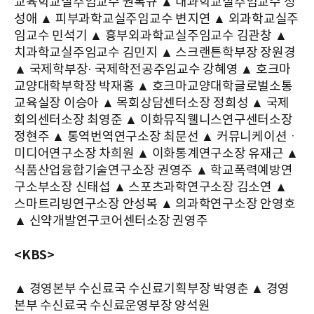
교육학교실주임교수 권복규 ▲ 내과학교실주임교수 정
성애 ▲ 피부과학교실주임교수 변지연 ▲ 외과학교실주
임교수 민석기 ▲ 흉부외과학교실주임교수 김관창 ▲
치과학교실주임교수 김민지 ▲ 스크랜튼학부장 장원경
▲ 국제학부장· 국제학전공주임교수 강혜영 ▲ 호크마
교양대학부학장 박재홍 ▲ 호크마교양대학글로벌소통
교육실장 이승아 ▲ 목회상담센터소장 정희성 ▲ 국제
회의센터소장 최영준 ▲ 이화뮤직웰니스연구센터소장
정현주 ▲ 통역번역연구소장 최문선 ▲ 커뮤니케이션ㆍ
미디어연구소장 차희원 ▲ 이화통계연구소장 유재근 ▲
식품산업융합기술연구소장 권영주 ▲ 학교폭력예방연
구소부소장 신태섭 ▲ 스포츠과학연구소장 김소연 ▲
스마트리빙연구소장 안성복 ▲ 의과학연구소장 안영호
▲ 신약개발연구코어센터소장 권영주
<KBS>
▲ 경영본부 수신료국 수신료기획부장 박영춘 ▲ 경영
본부 수신료국 수신료운영부장 양석원