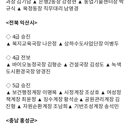
과장 김기남 ▲ 은행2동장 강성현 ▲ 농업기술센터장 박
규식 ▲ 복정동장 직무대리 남영경
<전북 익산시>
◇ 4급 승진
▲ 복지교육국장 나은정 ▲ 상하수도사업단장 이병두
◇ 4급 전보
▲ 바이오농정국장 김형순 ▲ 건설국장 김성도 ▲ 녹색
도시환경국장 양경진
◇ 5급 승진
▲ 보건행정계장 이명복 ▲ 시정계장 조상호 ▲ 여성정
책계장 최윤정 ▲ 징수계장 황석순▲ 공원관리계장 김
진형 ▲ 자원순환계장 조남희▲ 기반조성계장 송석민
<충남 홍성군>