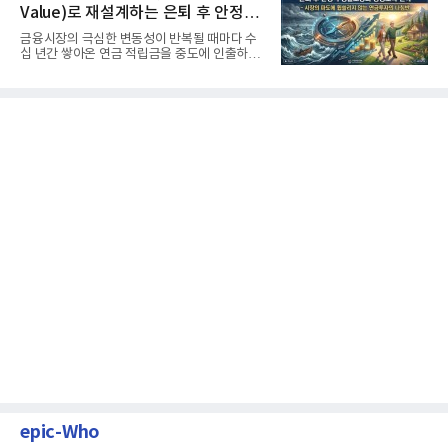
Value)로 재설계하는 은퇴 후 안정적
생활보장과 평생소득 전략
금융시장의 극심한 변동성이 반복될 때마다 수
십 년간 쌓아온 연금 적립금을 중도에 인출하거
나, 장기 포트폴리오를 단...
epic-Who