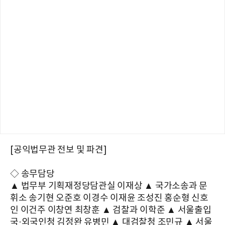
[공익법무관 전보 및 파견]
◇ 송무담당
▲ 법무부 기획재정당담관실 이재상 ▲ 국가소송과 문
휘소 송기현 오준호 이경수 이재윤 조성진 홍순형 신호
인 이건주 이창연 최창훈 ▲ 검찰과 이학준 ▲ 서울출입
국·외국인청 김정완 유병민 ▲ 대검찰청 조민규 ▲ 서울