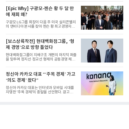
[Epic Why] 구광모-젠슨 황 두 달 만
에 재회 왜?
구광모 LG그룹 회장이 다음 주 미국 실리콘밸리
의 엔비디아 본사를 찾아 젠슨 황 최고경영자
(CEO)와 재회동한다. 지난...
[보스상륙작전] 현대백화점그룹, ‘형
제 경영’으로 방향 틀었다
현대백화점그룹이 지배구조 개편의 마지막 퍼즐
을 맞추며 정지선·정교선 형제의 공동경영 체제
를 사실상 굳혔다. 중간...
정신아 카카오 대표 “‘주목 경제’ 가고
‘의도 경제’ 왔다”
정신아 카카오 대표는 인터넷과 모바일 시대를
지탱한 '주목 경제'의 종말을 선언했다. 광고를
클릭하는 사용자의 눈길...