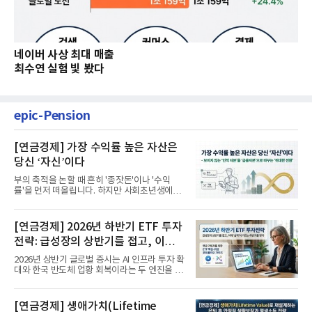
네이버 사상 최대 매출
최수연 실험 빛 봤다
epic-Pension
[연금경제] 가장 수익률 높은 자산은
당신 ‘자신’이다
부의 축적을 논할 때 흔히 '종잣돈'이나 '수익
률'을 먼저 떠올립니다. 하지만 사회초년생에게
가장 거대한 자산은 계좌...
[연금경제] 2026년 하반기 ETF 투자
전략: 급성장의 상반기를 접고, 이제
'실적'이 가르는 하반기를 맞다
2026년 상반기 글로벌 증시는 AI 인프라 투자 확
대와 한국 반도체 업황 회복이라는 두 엔진을 달
고 기록적인 강세장을...
[연금경제] 생애가치(Lifetime