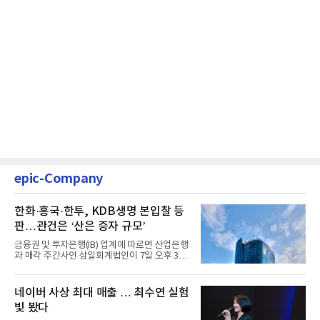
epic-Company
한화·흥국·한투, KDB생명 본입찰 등
판…관건은 ‘산은 증자 규모’
금융권 및 투자은행(IB) 업계에 따르면 산업은행
과 매각 주간사인 삼일회계법인이 7일 오후 3시
마감한 KDB생명보험 매...
네이버 사상 최대 매출 … 최수연 실험
빛 봤다