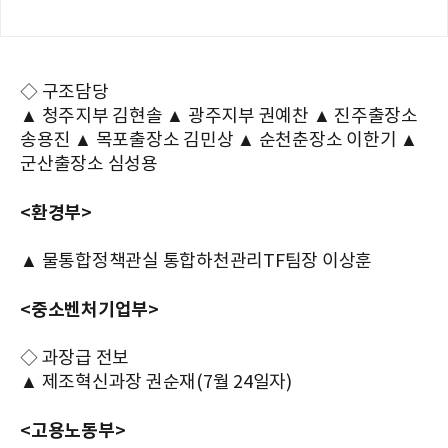
◇ 구조담당
▲ 청주지부 김현솔 ▲ 광주지부 권예찬 ▲ 진주출장소
송용진 ▲ 목포출장소 김민상 ▲ 순천춘장소 이한기 ▲
군산출장소 심성용
<환경부>
▲ 물통합정책관실 통합하천관리TF팀장 이상훈
<중소벤처기업부>
◇ 과장급 전보
▲ 제조혁신과장 권순재(7월 24일자)
<고용노동부>