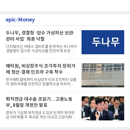
epic-Money
두나무, 경찰청 ‘압수 가상자산 보관·
관리 사업’ 최종 낙찰
디지털자산 거래소 업비트를 운영하는 두나무가
경찰청이 압수한 가상자산을 안전하게 보관·관
리하는 전담 사업자로 ...
예탁원, 비상장주식·조각투자 장외거
래 청산·결제 인프라 구축 착수
한국예탁결제원이 비상장주식과 조각투자 상품
의 장외거래를 안전하고 효율적으로 마무리하기
위한 청산·결제 전용 인...
퇴직연금 대수술 초읽기…고용노동
부, 8월말 개정안 발표
정부가 기금형 퇴직연금 도입과 단계적 퇴직연
금 의무화를 두 축으로 하는 대규모 근로자퇴직
급여보장법(이하 근퇴법)...