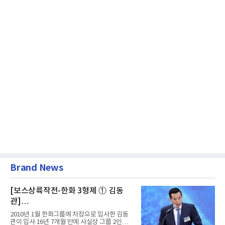
Brand News
[보스상륙작전-한화 3형제 ① 김동
관]
입사 16년 만에 수석부회장 … 경영승
2010년 1월 한화그룹에 차장으로 입사한 김동
계 ‘초읽기’
관이 입사 16년 7개월 만에 사실상 그룹 2인자