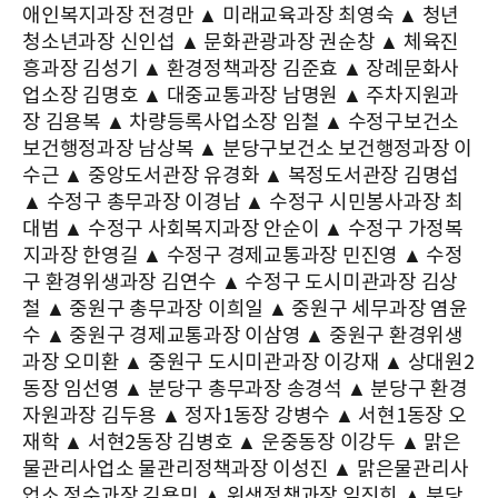
애인복지과장 전경만 ▲ 미래교육과장 최영숙 ▲ 청년
청소년과장 신인섭 ▲ 문화관광과장 권순창 ▲ 체육진
흥과장 김성기 ▲ 환경정책과장 김준효 ▲ 장례문화사
업소장 김명호 ▲ 대중교통과장 남명원 ▲ 주차지원과
장 김용복 ▲ 차량등록사업소장 임철 ▲ 수정구보건소
보건행정과장 남상복 ▲ 분당구보건소 보건행정과장 이
수근 ▲ 중앙도서관장 유경화 ▲ 복정도서관장 김명섭
▲ 수정구 총무과장 이경남 ▲ 수정구 시민봉사과장 최
대범 ▲ 수정구 사회복지과장 안순이 ▲ 수정구 가정복
지과장 한영길 ▲ 수정구 경제교통과장 민진영 ▲ 수정
구 환경위생과장 김연수 ▲ 수정구 도시미관과장 김상
철 ▲ 중원구 총무과장 이희일 ▲ 중원구 세무과장 염윤
수 ▲ 중원구 경제교통과장 이삼영 ▲ 중원구 환경위생
과장 오미환 ▲ 중원구 도시미관과장 이강재 ▲ 상대원2
동장 임선영 ▲ 분당구 총무과장 송경석 ▲ 분당구 환경
자원과장 김두용 ▲ 정자1동장 강병수 ▲ 서현1동장 오
재학 ▲ 서현2동장 김병호 ▲ 운중동장 이강두 ▲ 맑은
물관리사업소 물관리정책과장 이성진 ▲ 맑은물관리사
업소 정수과장 김용민 ▲ 위생정책과장 임진희 ▲ 분당