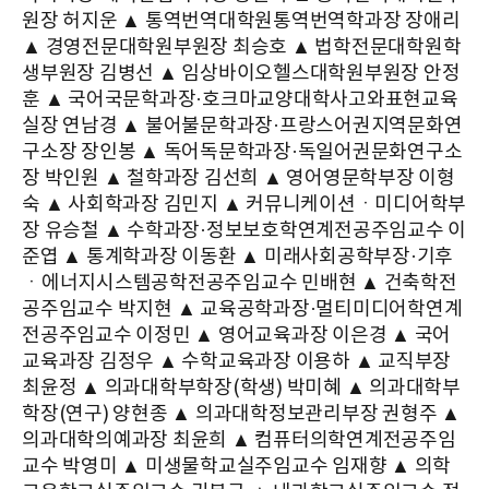
원장 허지운 ▲ 통역번역대학원통역번역학과장 장애리
▲ 경영전문대학원부원장 최승호 ▲ 법학전문대학원학
생부원장 김병선 ▲ 임상바이오헬스대학원부원장 안정
훈 ▲ 국어국문학과장·호크마교양대학사고와표현교육
실장 연남경 ▲ 불어불문학과장·프랑스어권지역문화연
구소장 장인봉 ▲ 독어독문학과장·독일어권문화연구소
장 박인원 ▲ 철학과장 김선희 ▲ 영어영문학부장 이형
숙 ▲ 사회학과장 김민지 ▲ 커뮤니케이션ㆍ미디어학부
장 유승철 ▲ 수학과장·정보보호학연계전공주임교수 이
준엽 ▲ 통계학과장 이동환 ▲ 미래사회공학부장·기후
ㆍ에너지시스템공학전공주임교수 민배현 ▲ 건축학전
공주임교수 박지현 ▲ 교육공학과장·멀티미디어학연계
전공주임교수 이정민 ▲ 영어교육과장 이은경 ▲ 국어
교육과장 김정우 ▲ 수학교육과장 이용하 ▲ 교직부장
최윤정 ▲ 의과대학부학장(학생) 박미혜 ▲ 의과대학부
학장(연구) 양현종 ▲ 의과대학정보관리부장 권형주 ▲
의과대학의예과장 최윤희 ▲ 컴퓨터의학연계전공주임
교수 박영미 ▲ 미생물학교실주임교수 임재향 ▲ 의학