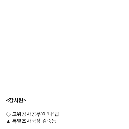
<감사원>
◇ 고위감사공무원 '나'급
▲ 특별조사국장 김숙동