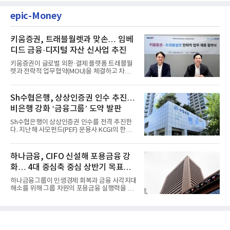
epic-Money
키움증권, 트래블월렛과 맞손… 임베
디드 금융·디지털 자산 신사업 추진
키움증권이 글로벌 외환·결제 플랫폼 트래블월
렛과 전략적 업무협약(MOU)을 체결하고 차세
대 디지털 금융 시장 선점에...
Sh수협은행, 상상인증권 인수 추진…
비은행 강화 ‘금융그룹’ 도약 발판
Sh수협은행이 상상인증권 인수를 전격 추진한
다. 지난해 사모펀드(PEF) 운용사 KCGI의 한양
증권 인수 이후 약 1년 만에...
하나금융, CIFO 신설해 포용금융 강
화… 4대 중심축 중심 상반기 목표
60% 달성
하나금융그룹이 민생경제 회복과 금융 사각지대
해소를 위해 그룹 차원의 포용금융 실행력을 대
폭 강화한다. 이승열 부...