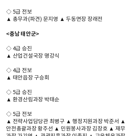
◇ 5급 전보
▲ 총무과(파견) 문지영 ▲ 두동면장 장래전
<충남 태안군>
◇ 4급 승진
▲ 산업건설국장 명강식
◇ 4급 전보
▲ 태안읍장 구승회
◇ 5급 승진
▲ 환경산림과장 박태순
◇ 5급 전보
▲ 전략사업담당관 최병구 ▲ 행정지원과장 박준서 ▲
안전총괄과장 황주선 ▲ 민원봉사과장 김장호 ▲ 재무