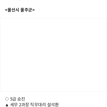
<울산시 울주군>
◇ 5급 승진
▲ 세무 2과장 직무대리 설석환