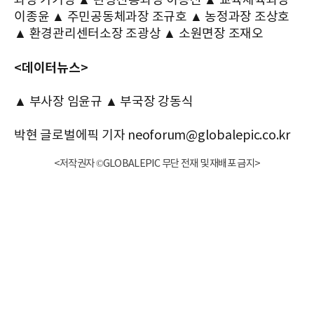
과장 가기영 ▲ 관광진흥과장 이종진 ▲ 교육체육과장
이종윤 ▲ 주민공동체과장 조규호 ▲ 농정과장 조상호
▲ 환경관리센터소장 조광상 ▲ 소원면장 조재오
<데이터뉴스>
▲ 부사장 임윤규 ▲ 부국장 강동식
박현 글로벌에픽 기자 neoforum@globalepic.co.kr
<저작권자 ©GLOBALEPIC 무단 전재 및 재배포 금지>