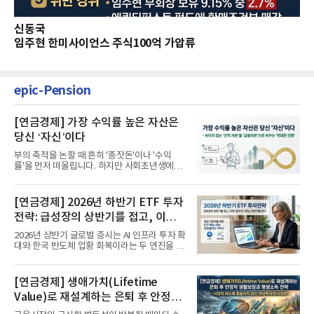
신동국
임주현 한미사이언스 주식100억 가압류
epic-Pension
[연금경제] 가장 수익률 높은 자산은
당신 ‘자신’이다
부의 축적을 논할 때 흔히 '종잣돈'이나 '수익
률'을 먼저 떠올립니다. 하지만 사회초년생에게
가장 거대한 자산은 계좌...
[연금경제] 2026년 하반기 ETF 투자
전략: 급성장의 상반기를 접고, 이제
'실적'이 가르는 하반기를 맞다
2026년 상반기 글로벌 증시는 AI 인프라 투자 확
대와 한국 반도체 업황 회복이라는 두 엔진을 달
고 기록적인 강세장을...
[연금경제] 생애가치(Lifetime
Value)로 재설계하는 은퇴 후 안정적
생활보장과 평생소득 전략