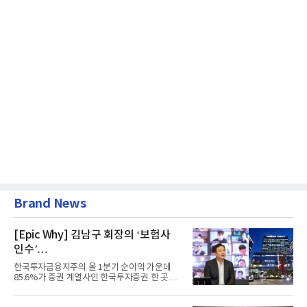
Brand News
[Epic Why] 김남구 회장의 ‘보험사
인수’
발걸음이 신중해진 배경은?
한국투자금융지주의 올 1분기 순이익 가운데
85.6%가 증권 계열사인 한국투자증권 한 곳에
서 나왔다. 김남구 한국투자...