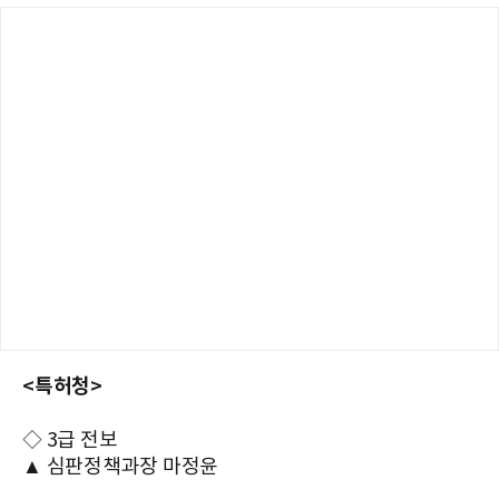
<특허청>
◇ 3급 전보
▲ 심판정책과장 마정윤