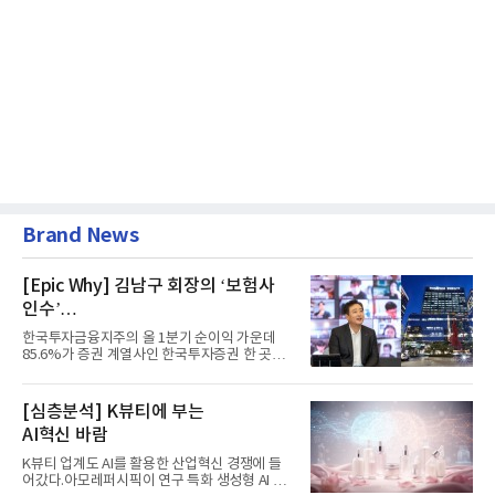
Brand News
[Epic Why] 김남구 회장의 ‘보험사
인수’
발걸음이 신중해진 배경은?
한국투자금융지주의 올 1분기 순이익 가운데
85.6%가 증권 계열사인 한국투자증권 한 곳에
서 나왔다. 김남구 한국투자...
[심층분석] K뷰티에 부는
AI혁신 바람
K뷰티 업계도 AI를 활용한 산업혁신 경쟁에 들
어갔다.아모레퍼시픽이 연구 특화 생성형 AI 플