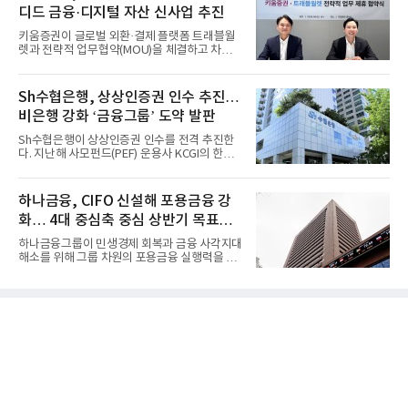
디드 금융·디지털 자산 신사업 추진
키움증권이 글로벌 외환·결제 플랫폼 트래블월
렛과 전략적 업무협약(MOU)을 체결하고 차세
대 디지털 금융 시장 선점에...
Sh수협은행, 상상인증권 인수 추진…
비은행 강화 ‘금융그룹’ 도약 발판
Sh수협은행이 상상인증권 인수를 전격 추진한
다. 지난해 사모펀드(PEF) 운용사 KCGI의 한양
증권 인수 이후 약 1년 만에...
하나금융, CIFO 신설해 포용금융 강
화… 4대 중심축 중심 상반기 목표
60% 달성
하나금융그룹이 민생경제 회복과 금융 사각지대
해소를 위해 그룹 차원의 포용금융 실행력을 대
폭 강화한다. 이승열 부...