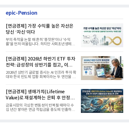
epic-Pension
[연금경제] 가장 수익률 높은 자산은
당신 ‘자신’이다
부의 축적을 논할 때 흔히 '종잣돈'이나 '수익
률'을 먼저 떠올립니다. 하지만 사회초년생에게
가장 거대한 자산은 계좌...
[연금경제] 2026년 하반기 ETF 투자
전략: 급성장의 상반기를 접고, 이제
'실적'이 가르는 하반기를 맞다
2026년 상반기 글로벌 증시는 AI 인프라 투자 확
대와 한국 반도체 업황 회복이라는 두 엔진을 달
고 기록적인 강세장을...
[연금경제] 생애가치(Lifetime
Value)로 재설계하는 은퇴 후 안정적
생활보장과 평생소득 전략
금융시장의 극심한 변동성이 반복될 때마다 수
십 년간 쌓아온 연금 적립금을 중도에 인출하거
나, 장기 포트폴리오를 단...