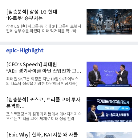
랫폼 LEMON을 활용해 연구...
[심층분석] 삼성·LG·현대
‘K-로봇’ 승부처는
삼성·LG·현대차그룹 등 국내 3대 그룹이 로봇사
업에 승부수를 띄웠다. 미래 먹거리를 확보하기
위해 전담 조직을 출...
epic-Highlight
[CEO’s Speech] 최태원
“AI는 경기사이클 아닌 산업진화 그
자체”
최태원 SK그룹 회장은 지난 10일 SK하이닉스
의 나스닥 상장을 기념한 대담에서 인공지능(AI)
을 "일시적인 경기 사이클...
[심층분석] 포스코, 트리플 코어 투자
본격화
16조7천억원 투자 재원 마련 전략은?
포스코홀딩스가 철강과 리튬에서 에너지까지 아
우르는 '트리플 코어' 체제로 미래 성장 전략을
재편한다. 2028년까지 ...
[Epic Why] 한화, KAI 지분 왜 사들