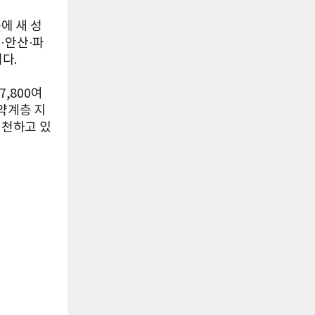
에 새 성
·안산·파
다.
,800여
약계층 지
실천하고 있