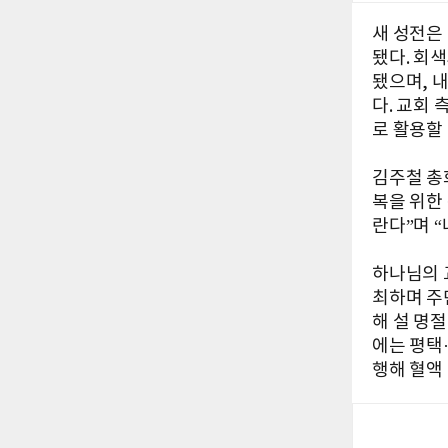
새 성전은 
됐다. 회
됐으며, 
다. 교회
로 활용할
김주철 총
복을 위한
란다”며 
하나님의 
최하며 주
해 설 명
에는 평택
행해 혈액