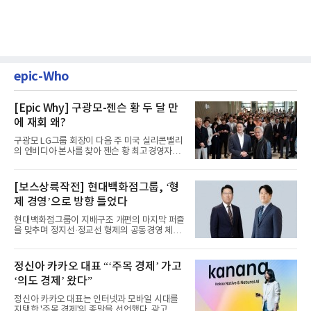
epic-Who
[Epic Why] 구광모-젠슨 황 두 달 만
에 재회 왜?
구광모 LG그룹 회장이 다음 주 미국 실리콘밸리
의 엔비디아 본사를 찾아 젠슨 황 최고경영자
(CEO)와 재회동한다. 지난...
[보스상륙작전] 현대백화점그룹, ‘형
제 경영’으로 방향 틀었다
현대백화점그룹이 지배구조 개편의 마지막 퍼즐
을 맞추며 정지선·정교선 형제의 공동경영 체제
를 사실상 굳혔다. 중간...
정신아 카카오 대표 “‘주목 경제’ 가고
‘의도 경제’ 왔다”
정신아 카카오 대표는 인터넷과 모바일 시대를
지탱한 '주목 경제'의 종말을 선언했다. 광고를