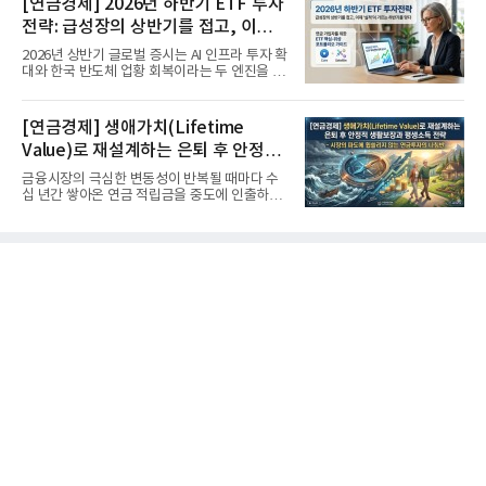
[연금경제] 2026년 하반기 ETF 투자
전략: 급성장의 상반기를 접고, 이제
'실적'이 가르는 하반기를 맞다
2026년 상반기 글로벌 증시는 AI 인프라 투자 확
대와 한국 반도체 업황 회복이라는 두 엔진을 달
고 기록적인 강세장을...
[연금경제] 생애가치(Lifetime
Value)로 재설계하는 은퇴 후 안정적
생활보장과 평생소득 전략
금융시장의 극심한 변동성이 반복될 때마다 수
십 년간 쌓아온 연금 적립금을 중도에 인출하거
나, 장기 포트폴리오를 단...