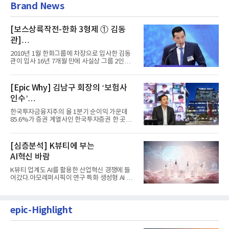
Brand News
[보스상륙작전-한화 3형제 ① 김동
관]
입사 16년 만에 수석부회장 … 경영승
2010년 1월 한화그룹에 차장으로 입사한 김동
계 ‘초읽기’
관이 입사 16년 7개월 만에 사실상 그룹 2인자
자리에 올랐다. 8월 1일자...
[Epic Why] 김남구 회장의 ‘보험사
인수’
발걸음이 신중해진 배경은?
한국투자금융지주의 올 1분기 순이익 가운데
85.6%가 증권 계열사인 한국투자증권 한 곳에
서 나왔다. 김남구 한국투자...
[심층분석] K뷰티에 부는
AI혁신 바람
K뷰티 업계도 AI를 활용한 산업혁신 경쟁에 들
어갔다.아모레퍼시픽이 연구 특화 생성형 AI 플
랫폼 LEMON을 활용해 연구...
epic-Highlight