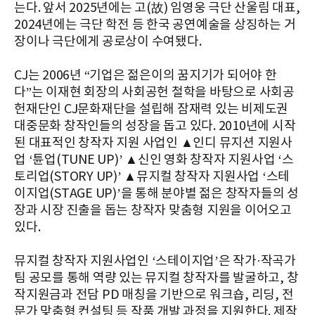
는다. 앞서 2025년에는 고(故) 임영웅 극단 산울림 대표,
2024년에는 극단 학전 등 한국 공연예술을 상징하는 거
장이나 극단에게 공로상이 수여됐다.
CJ는 2006년 “기업은 젊은이의 꿈지기가 되어야 한
다”는 이재현 회장의 사회공헌 철학을 바탕으로 사회공
헌재단인 CJ문화재단을 설립해 잠재력 있는 비제도권
대중문화 창작인들의 성장을 돕고 있다. 2010년에 시작
된 대표적인 창작자 지원 사업인 ▲인디 뮤지션 지원사
업 ‘튠업(TUNE UP)’ ▲신인 영화 창작자 지원사업 ‘스
토리업(STORY UP)’ ▲뮤지컬 창작자 지원사업 ‘스테
이지업(STAGE UP)’을 통해 분야별 젊은 창작자들의 성
장과 시장 진출을 돕는 창작자 맞춤형 지원을 이어오고
있다.
뮤지컬 창작자 지원사업인 ‘스테이지업’은 작가·작곡가
팀 공모를 통해 역량 있는 뮤지컬 창작자를 발굴하고, 창
작지원금과 전담 PD 매칭을 기반으로 워크숍, 리딩, 전
문가 맞춤형 컨설팅 등 작품 개발 과정을 지원한다. 제작