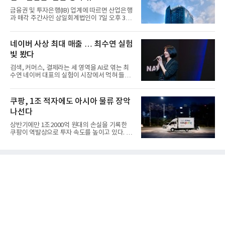
금융권 및 투자은행(IB) 업계에 따르면 산업은행
과 매각 주간사인 삼일회계법인이 7일 오후 3시
마감한 KDB생명보험 매...
네이버 사상 최대 매출 … 최수연 실험
빛 봤다
검색, 커머스, 결제라는 세 영역을 AI로 엮는 최
수연 네이버 대표의 실험이 시장에서 먹혀 들어
갔다. 이른바 '풀 퍼널...
쿠팡, 1조 적자에도 아시아 물류 장악
나선다
상반기에만 1조2000억 원대의 손실을 기록한
쿠팡이 역발상으로 투자 속도를 높이고 있다. 이
는 단기 수익보다 장기적...