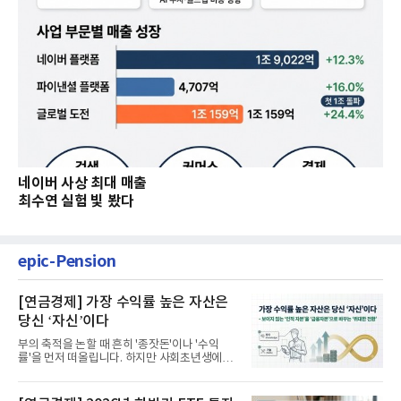
네이버 사상 최대 매출
최수연 실험 빛 봤다
epic-Pension
[연금경제] 가장 수익률 높은 자산은
당신 ‘자신’이다
부의 축적을 논할 때 흔히 '종잣돈'이나 '수익
률'을 먼저 떠올립니다. 하지만 사회초년생에게
가장 거대한 자산은 계좌...