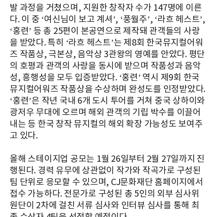
발 과정을 거쳤으며, 지원한 창작자 수가 147명에 이른
다. 이 중 ‘여신님이 보고 계셔’, ‘풍월주’, ‘라흐 헤스트’,
‘홍련’ 등 총 25편이 본공연으로 제작돼 관객들의 사랑
을 받았다. 특히 ‘라흐 헤스트’는 제8회 한국뮤지컬어워
즈 작품상, 극본상, 음악상 3관왕의 영예를 안았다. 평단
의 호평과 관객의 사랑을 동시에 받으며 작품성과 음악
성, 흥행성을 모두 입증받았다. ‘홍련’ 역시 제9회 한국
뮤지컬어워즈 작품상을 수상하며 완성도를 인정받았다.
‘홍련’은 작년 국내 6개 도시 투어를 거쳐 중국 상하이와
광저우 무대에 오르며 해외 관객의 기립 박수를 이끌어
내는 등 한국 창작 뮤지컬의 해외 확장 가능성도 보여주
고 있다.
올해 스테이지업 공모는 1월 26일부터 2월 27일까지 진
행된다. 경력 유무에 상관없이 작가와 작곡가로 구성된
팀 단위로 응모할 수 있으며, CJ문화재단 홈페이지에서
접수 가능하다. 전문가로 구성된 총 5인의 외부 심사위
원단이 2차에 걸친 서류 심사와 인터뷰 심사를 통해 최