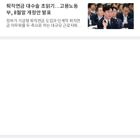
퇴직연금 대수술 초읽기…고용노동
부, 8월말 개정안 발표
정부가 기금형 퇴직연금 도입과 단계적 퇴직연
금 의무화를 두 축으로 하는 대규모 근로자퇴직
급여보장법(이하 근퇴법)...