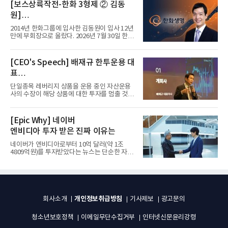
[보스상륙작전-한화 3형제 ② 김동
원]
입사 12년 만에 금융계열 수장 등극
2014년 한화그룹에 입사한 김동원이 입사 12년
만에 부회장으로 올랐다. 2026년 7월 30일 한화
그룹이 발표하고 8월 1일...
[CEO's Speech] 배재규 한투운용 대
표
“개별종목 레버리지 투자 지금이라도
단일종목 레버리지 상품을 운용 중인 자산운용
멈춰라”
사의 수장이 해당 상품에 대한 투자를 멈출 것을
당부하는 이례적인 소신...
[Epic Why] 네이버
엔비디아 투자 받은 진짜 이유는
네이버가 엔비디아로부터 10억 달러(약 1조
4809억원)를 투자받았다는 뉴스는 단순한 자금
유치 소식이 아니다. 검색과...
개인정보취급방침
회사소개
기사제보
광고문의
청소년보호정책
이메일무단수집거부
인터넷신문윤리강령