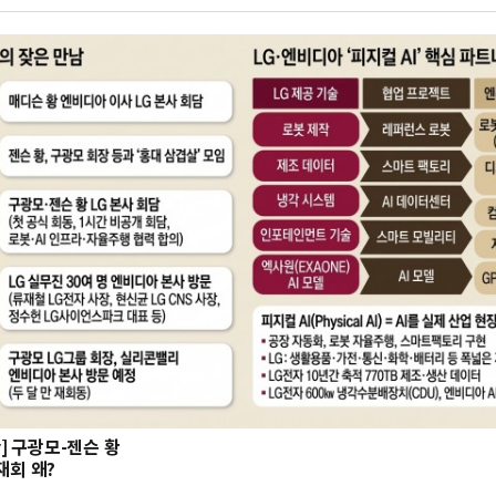
hy] 구광모-젠슨 황
재회 왜?