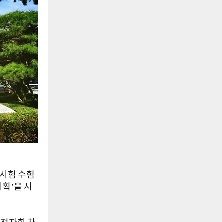
력시험 수험
획’을 시