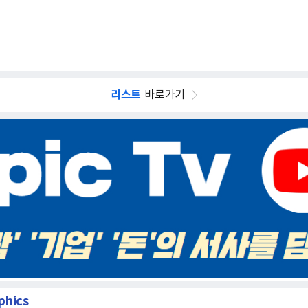
리스트
바로가기
phics