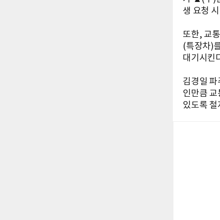
생 요청 
또한, 교
(특장차)
대기시킨다
김경일 파
인만큼 교
있도록 철