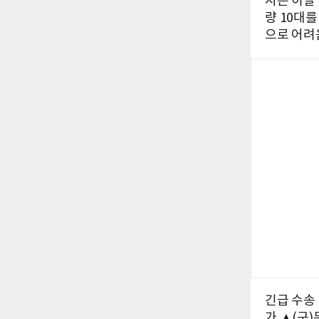
시는 이날
량 10대
으로 어려
긴급 수송
가 ▲(구