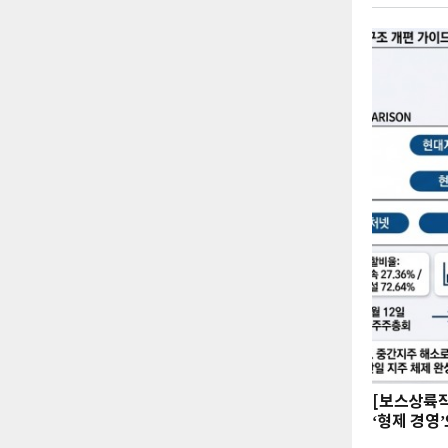
[보스상륙
‘형제 경영