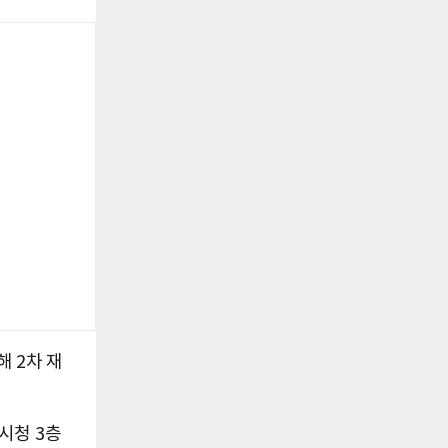
해 2차 재
시청 3층