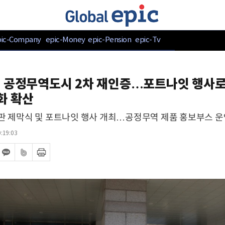
pic-Company
epic-Money
epic-Pension
epic-Tv
, 공정무역도시 2차 재인증…포트나잇 행사로
화 확산
현판 제막식 및 포트나잇 행사 개최…공정무역 제품 홍보부스 운
:19:03