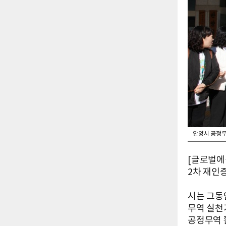
안양시 공정무
[글로벌에
2차 재인
시는 그동
무역 실천
공정무역 