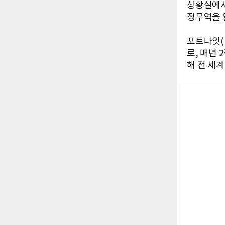
상황실에서
정무역을 알
포트나잇(F
로, 매년
해 전 세