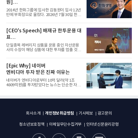
원]
입사 12년 만에 금융계열 수장 등극
2014년 한화그룹에 입사한 김동원이 입사 12년
만에 부회장으로 올랐다. 2026년 7월 30일 한화
그룹이 발표하고 8월 1일...
[CEO's Speech] 배재규 한투운용 대
표
“개별종목 레버리지 투자 지금이라도
단일종목 레버리지 상품을 운용 중인 자산운용
멈춰라”
사의 수장이 해당 상품에 대한 투자를 멈출 것을
당부하는 이례적인 소신...
[Epic Why] 네이버
엔비디아 투자 받은 진짜 이유는
네이버가 엔비디아로부터 10억 달러(약 1조
4809억원)를 투자받았다는 뉴스는 단순한 자금
유치 소식이 아니다. 검색과...
개인정보취급방침
회사소개
기사제보
광고문의
청소년보호정책
이메일무단수집거부
인터넷신문윤리강령