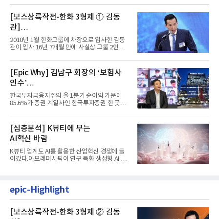
[보스상륙작전-한화 3형제 ① 김동
관]
입사 16년 만에 수석부회장 … 경영승
2010년 1월 한화그룹에 차장으로 입사한 김동
계 ‘초읽기’
관이 입사 16년 7개월 만에 사실상 그룹 2인자
자리에 올랐다. 8월 1일자...
[Epic Why] 김남구 회장의 ‘보험사
인수’
발걸음이 신중해진 배경은?
한국투자금융지주의 올 1분기 순이익 가운데
85.6%가 증권 계열사인 한국투자증권 한 곳에
서 나왔다. 김남구 한국투자...
[심층분석] K뷰티에 부는
AI혁신 바람
K뷰티 업계도 AI를 활용한 산업혁신 경쟁에 들
어갔다.아모레퍼시픽이 연구 특화 생성형 AI 플
랫폼 LEMON을 활용해 연구...
epic-Highlight
[보스상륙작전-한화 3형제 ② 김동