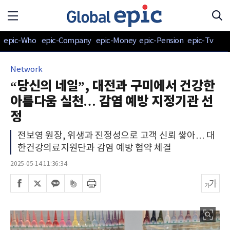
epic-Who
epic-Company
epic-Money
epic-Pension
epic-Tv
Network
“당신의 네일”, 대전과 구미에서 건강한
아름다움 실천… 감염 예방 지정기관 선
정
전보영 원장, 위생과 진정성으로 고객 신뢰 쌓아… 대
한건강의료지원단과 감염 예방 협약 체결
2025-05-14 11:36:34