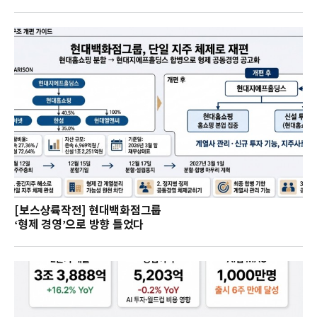
[보스상륙작전] 현대백화점그룹
‘형제 경영’으로 방향 틀었다