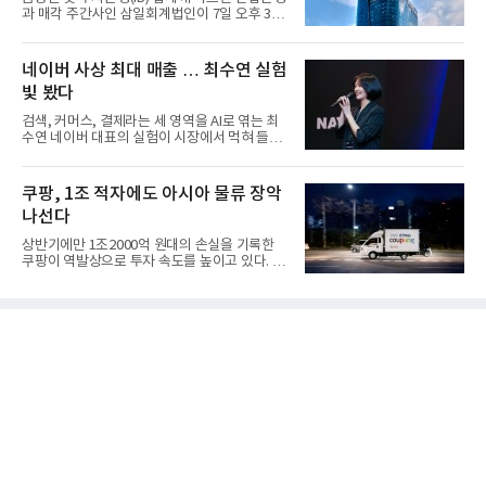
과 매각 주간사인 삼일회계법인이 7일 오후 3시
마감한 KDB생명보험 매...
네이버 사상 최대 매출 … 최수연 실험
빛 봤다
검색, 커머스, 결제라는 세 영역을 AI로 엮는 최
수연 네이버 대표의 실험이 시장에서 먹혀 들어
갔다. 이른바 '풀 퍼널...
쿠팡, 1조 적자에도 아시아 물류 장악
나선다
상반기에만 1조2000억 원대의 손실을 기록한
쿠팡이 역발상으로 투자 속도를 높이고 있다. 이
는 단기 수익보다 장기적...