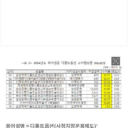
용어설명 = 디폴트옵션(사정지정운용제도)’