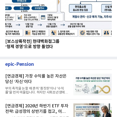
[보스상륙작전] 현대백화점그룹
‘형제 경영’으로 방향 틀었다
epic-Pension
[연금경제] 가장 수익률 높은 자산은
당신 ‘자신’이다
부의 축적을 논할 때 흔히 '종잣돈'이나 '수익
률'을 먼저 떠올립니다. 하지만 사회초년생에게
가장 거대한 자산은 계좌...
[연금경제] 2026년 하반기 ETF 투자
전략: 급성장의 상반기를 접고, 이제