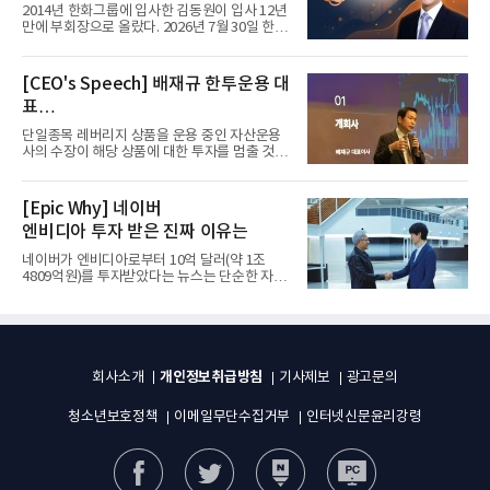
입사 12년 만에 금융계열 수장 등극
2014년 한화그룹에 입사한 김동원이 입사 12년
만에 부회장으로 올랐다. 2026년 7월 30일 한화
그룹이 발표하고 8월 1일...
[CEO's Speech] 배재규 한투운용 대
표
“개별종목 레버리지 투자 지금이라도
단일종목 레버리지 상품을 운용 중인 자산운용
멈춰라”
사의 수장이 해당 상품에 대한 투자를 멈출 것을
당부하는 이례적인 소신...
[Epic Why] 네이버
엔비디아 투자 받은 진짜 이유는
네이버가 엔비디아로부터 10억 달러(약 1조
4809억원)를 투자받았다는 뉴스는 단순한 자금
유치 소식이 아니다. 검색과...
개인정보취급방침
회사소개
기사제보
광고문의
청소년보호정책
이메일무단수집거부
인터넷신문윤리강령