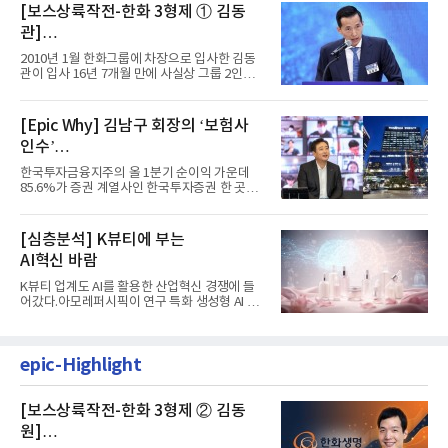
[보스상륙작전-한화 3형제 ① 김동
관]
입사 16년 만에 수석부회장 … 경영승
2010년 1월 한화그룹에 차장으로 입사한 김동
계 ‘초읽기’
관이 입사 16년 7개월 만에 사실상 그룹 2인자
자리에 올랐다. 8월 1일자...
[Epic Why] 김남구 회장의 ‘보험사
인수’
발걸음이 신중해진 배경은?
한국투자금융지주의 올 1분기 순이익 가운데
85.6%가 증권 계열사인 한국투자증권 한 곳에
서 나왔다. 김남구 한국투자...
[심층분석] K뷰티에 부는
AI혁신 바람
K뷰티 업계도 AI를 활용한 산업혁신 경쟁에 들
어갔다.아모레퍼시픽이 연구 특화 생성형 AI 플
랫폼 LEMON을 활용해 연구...
epic-Highlight
[보스상륙작전-한화 3형제 ② 김동
원]