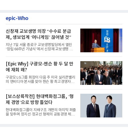
epic-Who
신창재 교보생명 의장 “수수료 분급
제, 생보업계 ‘머니게임’ 끊어낼 것”
지난 7일 서울 종로구 교보생명빌딩에서 열린
‘창립 68주년 기념식’에서 신창재 교보생명 대
표이사 겸 이사회 의장이...
[Epic Why] 구광모-젠슨 황 두 달 만
에 재회 왜?
구광모 LG그룹 회장이 다음 주 미국 실리콘밸리
의 엔비디아 본사를 찾아 젠슨 황 최고경영자
(CEO)와 재회동한다. 지난...
[보스상륙작전] 현대백화점그룹, ‘형
제 경영’으로 방향 틀었다
현대백화점그룹이 지배구조 개편의 마지막 퍼즐
을 맞추며 정지선·정교선 형제의 공동경영 체제
를 사실상 굳혔다. 중간...