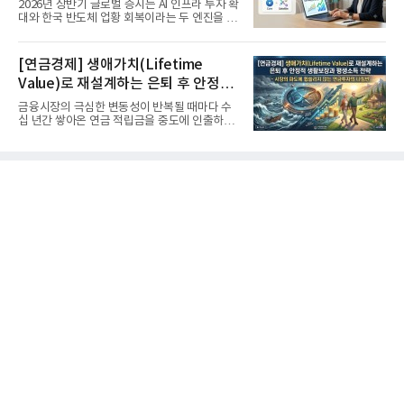
'실적'이 가르는 하반기를 맞다
2026년 상반기 글로벌 증시는 AI 인프라 투자 확
대와 한국 반도체 업황 회복이라는 두 엔진을 달
고 기록적인 강세장을...
[연금경제] 생애가치(Lifetime
Value)로 재설계하는 은퇴 후 안정적
생활보장과 평생소득 전략
금융시장의 극심한 변동성이 반복될 때마다 수
십 년간 쌓아온 연금 적립금을 중도에 인출하거
나, 장기 포트폴리오를 단...